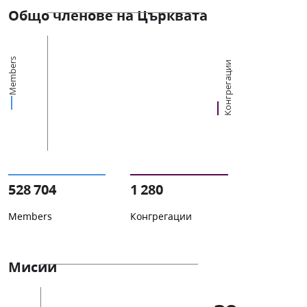
Общо членове на Църквата
Members
Конгрегации
528 704
1 280
Members
Конгрегации
Мисии