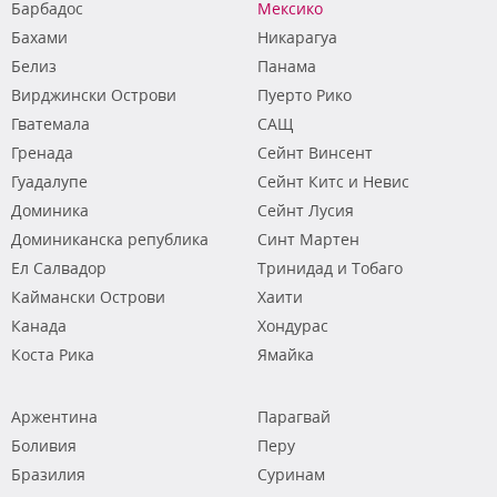
Барбадос
Мексико
Бахами
Никарагуа
Белиз
Панама
Вирджински Острови
Пуерто Рико
Гватемала
САЩ
Гренада
Сейнт Винсент
Гуадалупе
Сейнт Китс и Невис
Доминика
Сейнт Лусия
Доминиканска република
Синт Мартен
Ел Салвадор
Тринидад и Тобаго
Каймански Острови
Хаити
Канада
Хондурас
Коста Рика
Ямайка
Аржентина
Парагвай
Боливия
Перу
Бразилия
Суринам