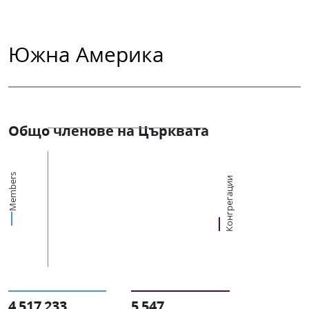
Южна Америка
Общо членове на Църквата
Members
Конгрегации
4 517 233
5 547