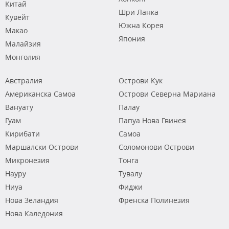
Китай
Шри Ланка
Кувейт
Южна Корея
Макао
Япония
Малайзия
Монголия
Австралия
Острови Кук
Американска Самоа
Острови Северна Мариана
Вануату
Палау
Гуам
Папуа Нова Гвинея
Кирибати
Самоа
Маршалски Острови
Соломонови Острови
Микронезия
Тонга
Науру
Тувалу
Ниуа
Фиджи
Нова Зеландия
Френска Полинезия
Нова Каледония