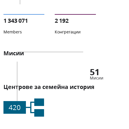
1 343 071
2 192
Members
Конгрегации
Мисии
51
Мисии
Центрове за семейна история
420