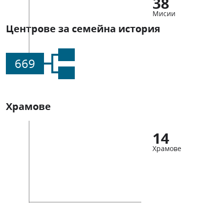
38
Мисии
Центрове за семейна история
669
Храмове
14
Храмове