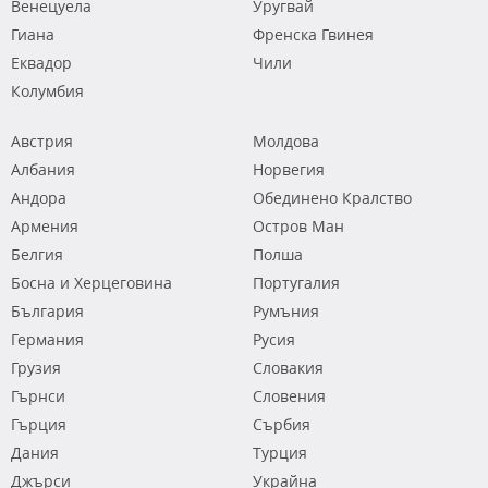
Венецуела
Уругвай
Гиана
Френска Гвинея
Еквадор
Чили
Колумбия
Австрия
Молдова
Албания
Норвегия
Андора
Обединено Кралство
Армения
Остров Ман
Белгия
Полша
Босна и Херцеговина
Португалия
България
Румъния
Германия
Русия
Грузия
Словакия
Гърнси
Словения
Гърция
Сърбия
Дания
Турция
Джърси
Украйна