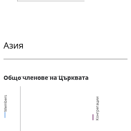
Азия
Общо членове на Църквата
Members
Конгрегации