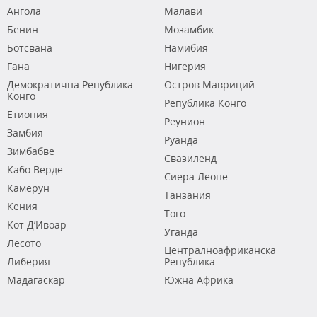
Ангола
Малави
Бенин
Мозамбик
Ботсвана
Намибия
Гана
Нигерия
Демократична Република
Остров Мавриций
Конго
Република Конго
Етиопия
Реунион
Замбия
Руанда
Зимбабве
Свазиленд
Кабо Верде
Сиера Леоне
Камерун
Танзания
Кения
Того
Кот Д’Ивоар
Уганда
Лесото
Централноафриканска
Либерия
Република
Мадагаскар
Южна Африка