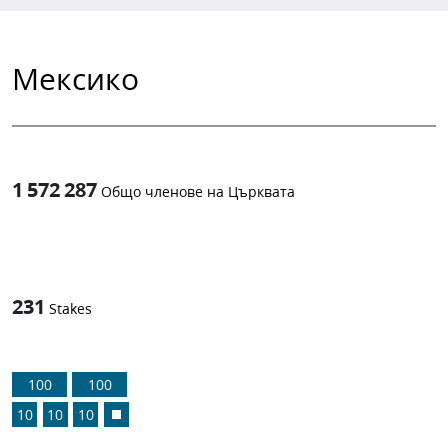
Мексико
1 572 287
Общо членове на Църквата
1
-in-
231
Stakes
100
100
10
10
10