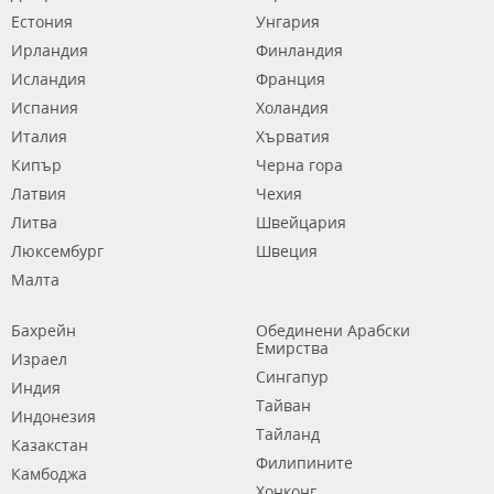
Естония
Унгария
Ирландия
Финландия
Исландия
Франция
Испания
Холандия
Италия
Хърватия
Кипър
Черна гора
Латвия
Чехия
Литва
Швейцария
Люксембург
Швеция
Малта
Бахрейн
Обединени Арабски
Емирства
Израел
Сингапур
Индия
Тайван
Индонезия
Тайланд
Казакстан
Филипините
Камбоджа
Хонконг