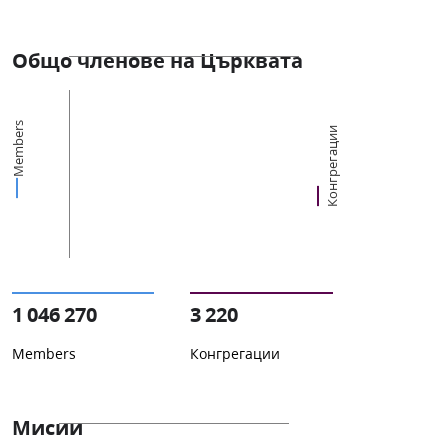
Общо членове на Църквата
Members
Конгрегации
1 046 270
3 220
Members
Конгрегации
Мисии