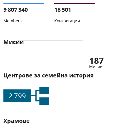
9 807 340
18 501
Members
Конгрегации
Мисии
187
Мисии
Центрове за семейна история
2 799
Храмове