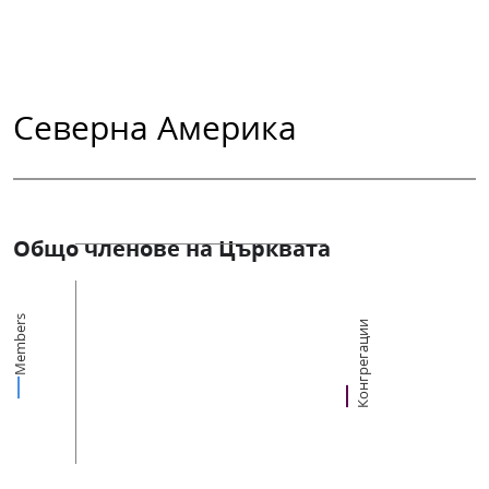
Северна Америка
Общо членове на Църквата
Members
Конгрегации