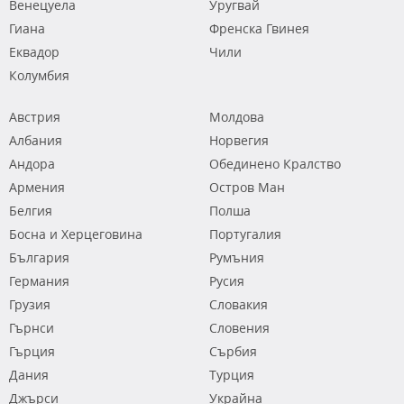
Венецуела
Уругвай
Гиана
Френска Гвинея
Еквадор
Чили
Колумбия
Австрия
Молдова
Албания
Норвегия
Андора
Обединено Кралство
Армения
Остров Ман
Белгия
Полша
Босна и Херцеговина
Португалия
България
Румъния
Германия
Русия
Грузия
Словакия
Гърнси
Словения
Гърция
Сърбия
Дания
Турция
Джърси
Украйна