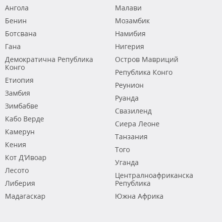
Ангола
Малави
Бенин
Мозамбик
Ботсвана
Намибия
Гана
Нигерия
Демократична Република
Остров Мавриций
Конго
Република Конго
Етиопия
Реунион
Замбия
Руанда
Зимбабве
Свазиленд
Кабо Верде
Сиера Леоне
Камерун
Танзания
Кения
Того
Кот Д’Ивоар
Уганда
Лесото
Централноафриканска
Либерия
Република
Мадагаскар
Южна Африка