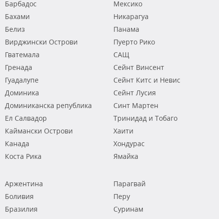
Барбадос
Мексико
Бахами
Никарагуа
Белиз
Панама
Вирджински Острови
Пуерто Рико
Гватемала
САЩ
Гренада
Сейнт Винсент
Гуадалупе
Сейнт Китс и Невис
Доминика
Сейнт Лусия
Доминиканска република
Синт Мартен
Ел Салвадор
Тринидад и Тобаго
Каймански Острови
Хаити
Канада
Хондурас
Коста Рика
Ямайка
Аржентина
Парагвай
Боливия
Перу
Бразилия
Суринам