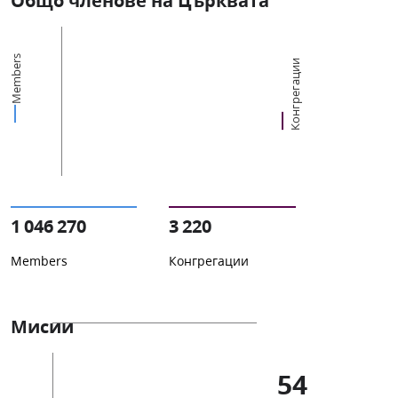
Общо членове на Църквата
Members
Конгрегации
1 046 270
3 220
Members
Конгрегации
Мисии
54