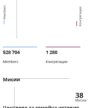
Members
Конгрегации
528 704
1 280
Members
Конгрегации
Мисии
38
Мисии
Центрове за семейна история