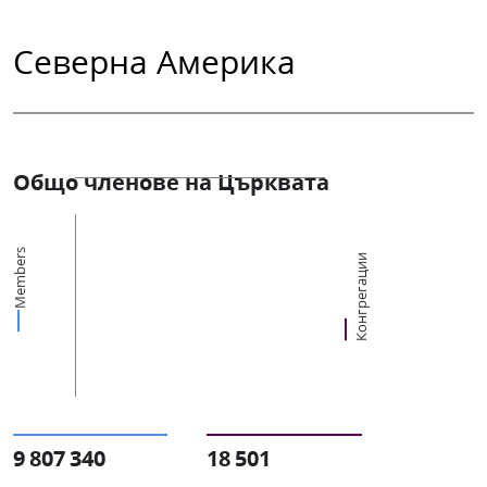
Северна Америка
Общо членове на Църквата
Members
Конгрегации
9 807 340
18 501