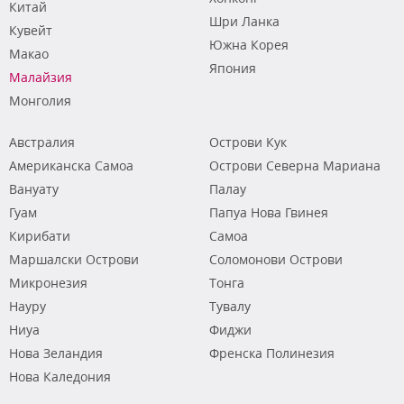
Китай
Шри Ланка
Кувейт
Южна Корея
Макао
Япония
Малайзия
Монголия
Австралия
Острови Кук
Американска Самоа
Острови Северна Мариана
Вануату
Палау
Гуам
Папуа Нова Гвинея
Кирибати
Самоа
Маршалски Острови
Соломонови Острови
Микронезия
Тонга
Науру
Тувалу
Ниуа
Фиджи
Нова Зеландия
Френска Полинезия
Нова Каледония