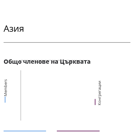
Азия
Общо членове на Църквата
Members
Конгрегации