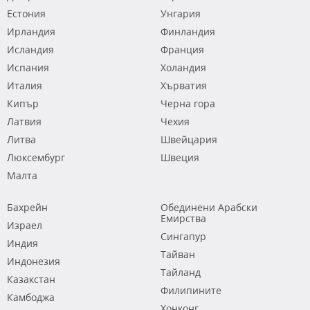
Естония
Унгария
Ирландия
Финландия
Исландия
Франция
Испания
Холандия
Италия
Хърватия
Кипър
Черна гора
Латвия
Чехия
Литва
Швейцария
Люксембург
Швеция
Малта
Бахрейн
Обединени Арабски
Емирства
Израел
Сингапур
Индия
Тайван
Индонезия
Тайланд
Казакстан
Филипините
Камбоджа
Хонконг