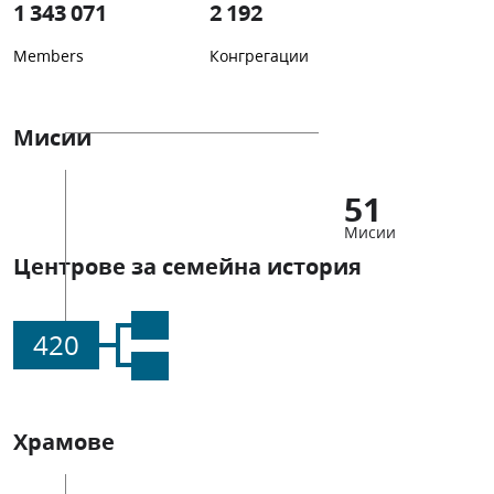
1 343 071
2 192
Members
Конгрегации
Мисии
51
Мисии
Центрове за семейна история
420
Храмове