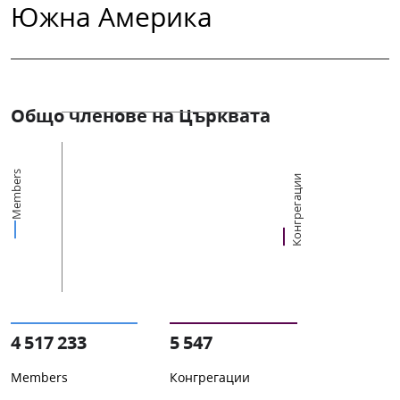
Южна Америка
Общо членове на Църквата
Members
Конгрегации
4 517 233
5 547
Members
Конгрегации