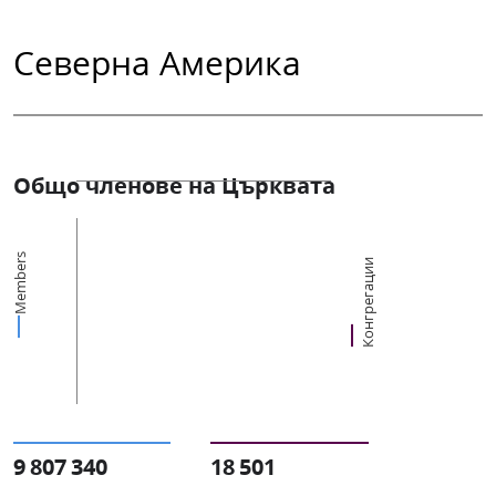
Северна Америка
Общо членове на Църквата
Members
Конгрегации
9 807 340
18 501