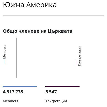
Южна Америка
Общо членове на Църквата
Members
Конгрегации
4 517 233
5 547
Members
Конгрегации