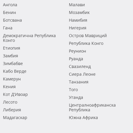
Ангола
Малави
Бенин
Мозамбик
Ботсвана
Намибия
Гана
Нигерия
Демократична Република
Остров Мавриций
Конго
Република Конго
Етиопия
Реунион
Замбия
Руанда
Зимбабве
Свазиленд
Кабо Верде
Сиера Леоне
Камерун
Танзания
Кения
Того
Кот Д’Ивоар
Уганда
Лесото
Централноафриканска
Либерия
Република
Мадагаскар
Южна Африка