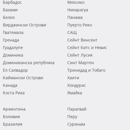
Барбадос
Мексико
Бахами
Никарагуа
Белиз
Панама
Вирджински Острови
Пуерто Рико
Гватемала
САЩ
Гренада
Сейнт Винсент
Гуадалупе
Сейнт Китс и Невис
Доминика
Сейнт Лусия
Доминиканска република
Синт Мартен
Ел Салвадор
Тринидад и Тобаго
Каймански Острови
Хаити
Канада
Хондурас
Коста Рика
Ямайка
Аржентина
Парагвай
Боливия
Перу
Бразилия
Суринам