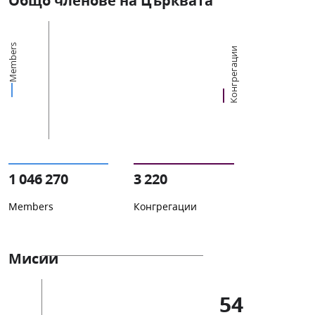
Общо членове на Църквата
Members
Конгрегации
1 046 270
3 220
Members
Конгрегации
Мисии
54