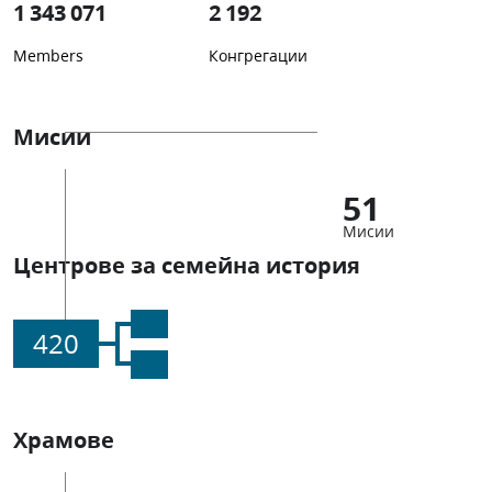
1 343 071
2 192
Members
Конгрегации
Мисии
51
Мисии
Центрове за семейна история
420
Храмове