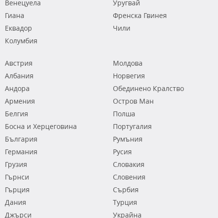
Венецуела
Уругвай
Гиана
Френска Гвинея
Еквадор
Чили
Колумбия
Австрия
Молдова
Албания
Норвегия
Андора
Обединено Кралство
Армения
Остров Ман
Белгия
Полша
Босна и Херцеговина
Португалия
България
Румъния
Германия
Русия
Грузия
Словакия
Гърнси
Словения
Гърция
Сърбия
Дания
Турция
Джърси
Украйна