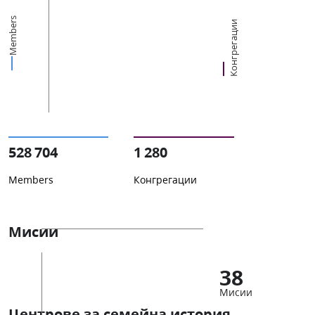
Members
Конгрегации
528 704
1 280
Members
Конгрегации
Мисии
38
Мисии
Центрове за семейна история