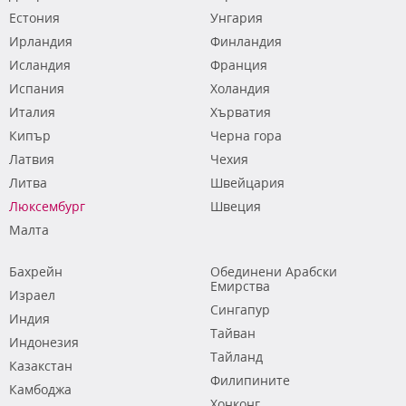
Естония
Унгария
Ирландия
Финландия
Исландия
Франция
Испания
Холандия
Италия
Хърватия
Кипър
Черна гора
Латвия
Чехия
Литва
Швейцария
Люксембург
Швеция
Малта
Бахрейн
Обединени Арабски
Емирства
Израел
Сингапур
Индия
Тайван
Индонезия
Тайланд
Казакстан
Филипините
Камбоджа
Хонконг