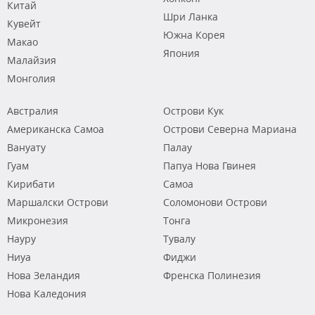
Китай
Шри Ланка
Кувейт
Южна Корея
Макао
Япония
Малайзия
Монголия
Австралия
Острови Кук
Американска Самоа
Острови Северна Мариана
Вануату
Палау
Гуам
Папуа Нова Гвинея
Кирибати
Самоа
Маршалски Острови
Соломонови Острови
Микронезия
Тонга
Науру
Тувалу
Ниуа
Фиджи
Нова Зеландия
Френска Полинезия
Нова Каледония