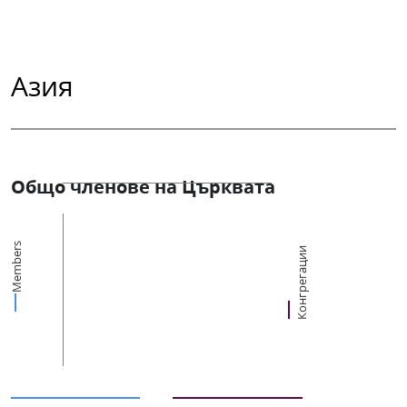
Азия
Общо членове на Църквата
Members
Конгрегации