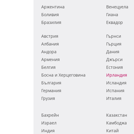
Аржентина
Венецуела
Боливия
Гиана
Бразилия
Еквадор
Австрия
Гърнси
Албания
Гърция
Андора
Дания
Армения
Джърси
Белгия
Естония
Босна и Херцеговина
Ирландия
България
Исландия
Германия
Испания
Грузия
Италия
Бахрейн
Казакстан
Израел
Камбоджа
Индия
Китай