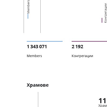
Members
Конгрегац
1 343 071
2 192
Members
Конгрегации
Храмове
11
Храм