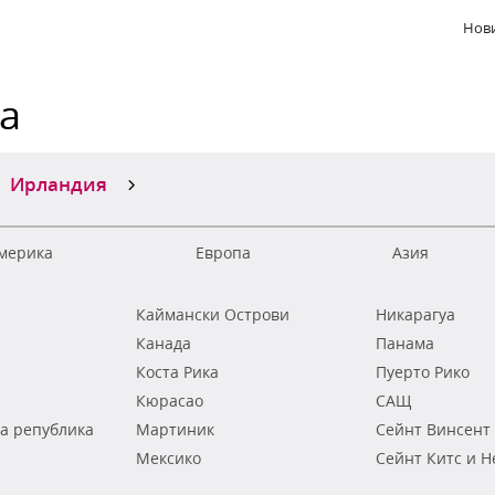
Нови
ка
Ирландия
мерика
Европа
Азия
Каймански Острови
Никарагуа
Канада
Панама
Коста Рика
Пуерто Рико
Кюрасао
САЩ
а република
Мартиник
Сейнт Винсент
Мексико
Сейнт Китс и Н