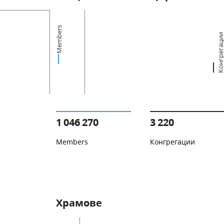
Members
Конгрегац
1 046 270
3 220
Members
Конгрегации
Храмове