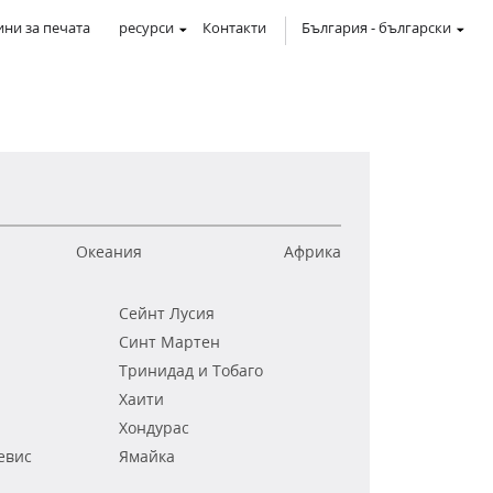
ни за печата
ресурси
Контакти
България
-
български
Океания
Африка
Сейнт Лусия
Синт Мартен
Тринидад и Тобаго
Хаити
Хондурас
евис
Ямайка