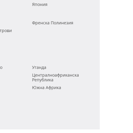
Япония
Френска Полинезия
трови
го
Уганда
Централноафриканска
Република
Южна Африка