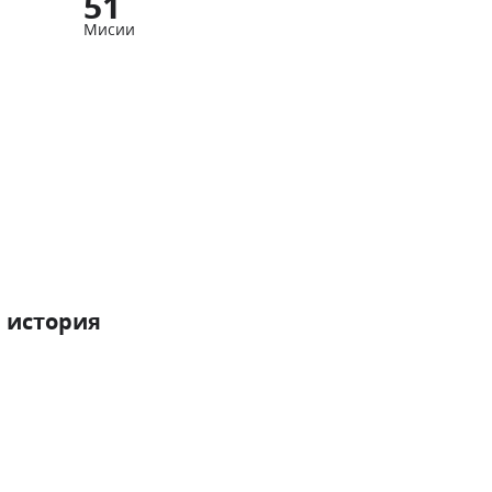
51
Мисии
 история