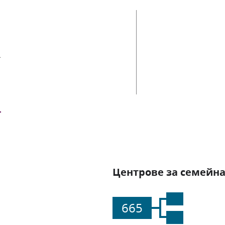
ии
Центрове за семейна
665