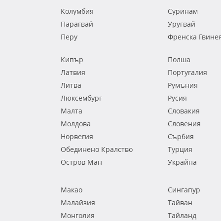
Колумбия
Суринам
Парагвай
Уругвай
Перу
Френска Гвине
Кипър
Полша
Латвия
Португалия
Литва
Румъния
Люксембург
Русия
Малта
Словакия
Молдова
Словения
Норвегия
Сърбия
Обединено Кралство
Турция
Остров Ман
Украйна
Макао
Сингапур
Малайзия
Тайван
Монголия
Тайланд