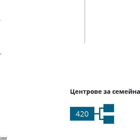
ии
Центрове за семейна
420
ове