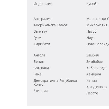
Индонезия
Кувейт
Австралия
Маршалски О
Американска Самоа
Микронезия
Вануату
Науру
Гуам
Ниуа
Кирибати
Нова Зеланд
Ангола
Замбия
Бенин
Зимбабве
Ботсвана
Кабо Верде
Гана
Камерун
Демократична Република
Кения
Конго
Кот Д’Ивоар
Етиопия
Лесото