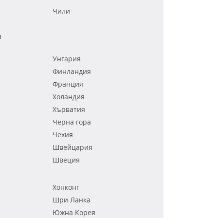
Чили
я
Унгария
Финландия
Франция
Холандия
Хърватия
Черна гора
Чехия
Швейцария
Швеция
Хонконг
Шри Ланка
Южна Корея