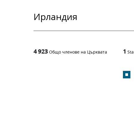
Ирландия
4 923
1
Общо членове на Църквата
Sta
1
-in-