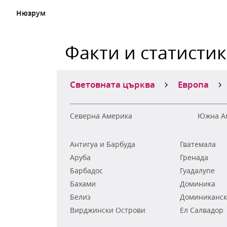
Нюзрум
Факти и статисти
Световната църква
Европа
Северна Америка
Южна А
Антигуа и Барбуда
Гватемала
Аруба
Гренада
Барбадос
Гуадалупе
Бахами
Доминика
Белиз
Доминиканск
Вирджински Острови
Ел Салвадор