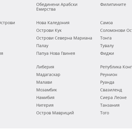
Обединени Арабски
Филипините
Емирства
строви
Нова Каледония
Самоа
Острови Кук
Соломонови Ос
Острови Северна Мариана
Тонга
Палау
Тувалу
ия
Папуа Нова Гвинея
Фиджи
Либерия
Република Кон
Мадагаскар
Реунион
Малави
Руанда
Мозамбик
Свазиленд
Намибия
Сиера Леоне
Нигерия
Танзания
Остров Мавриций
Того