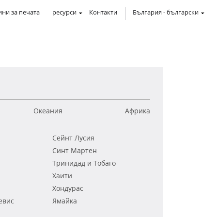
ни за печата
ресурси
Контакти
България
-
български
Океания
Африка
Сейнт Лусия
Синт Мартен
Тринидад и Тобаго
Хаити
Хондурас
евис
Ямайка