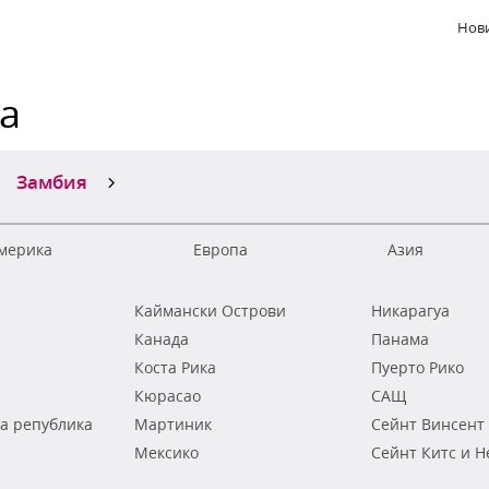
Нови
ка
Замбия
мерика
Европа
Азия
Каймански Острови
Никарагуа
Канада
Панама
Коста Рика
Пуерто Рико
Кюрасао
САЩ
а република
Мартиник
Сейнт Винсент
Мексико
Сейнт Китс и Н