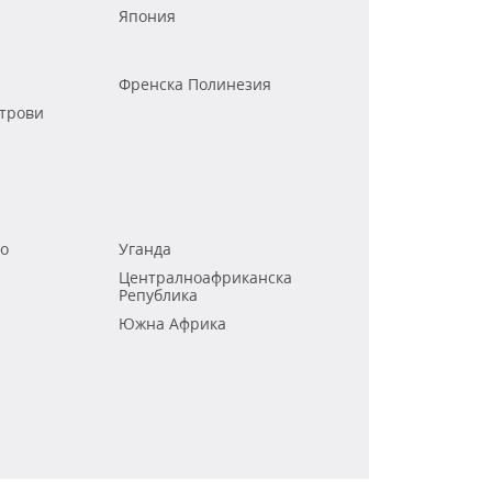
Япония
Френска Полинезия
трови
го
Уганда
Централноафриканска
Република
Южна Африка