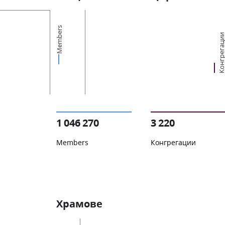
Members
Конгрегац
1 046 270
3 220
Members
Конгрегации
Храмове