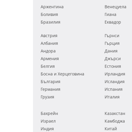
Аржентина
Венецуела
Боливия
Гиана
Бразилия
Еквадор
Австрия
Гърнси
Албания
Гърция
Андора
Дания
Армения
Джърси
Белгия
Естония
Босна и Херцеговина
Ирландия
България
Исландия
Германия
Испания
Грузия
Италия
Бахрейн
Казакстан
Израел
Камбоджа
Индия
Китай