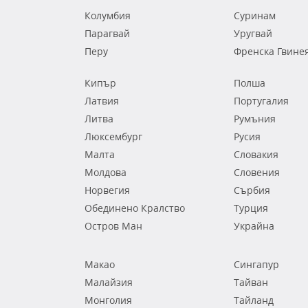
Колумбия
Суринам
Парагвай
Уругвай
Перу
Френска Гвине
Кипър
Полша
Латвия
Португалия
Литва
Румъния
Люксембург
Русия
Малта
Словакия
Молдова
Словения
Норвегия
Сърбия
Обединено Кралство
Турция
Остров Ман
Украйна
Макао
Сингапур
Малайзия
Тайван
Монголия
Тайланд