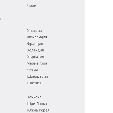
Чили
я
Унгария
Финландия
Франция
Холандия
Хърватия
Черна гора
Чехия
Швейцария
Швеция
Хонконг
Шри Ланка
Южна Корея