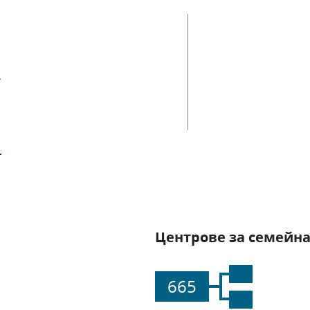
ии
Центрове за семейна
665