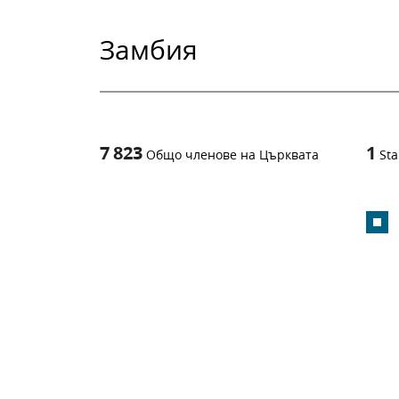
Замбия
7 823
1
Общо членове на Църквата
Sta
1
-in-