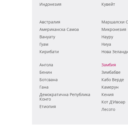
Индонезия
Кувейт
Австралия
Маршалски О
Американска Самоа
Микронезия
Вануату
Науру
Гуам
Ниуа
Кирибати
Нова Зеланд
Ангола
Замбия
Бенин
Зимбабве
Ботсвана
Кабо Верде
Гана
Камерун
Демократична Република
Кения
Конго
Кот Д’Ивоар
Етиопия
Лесото