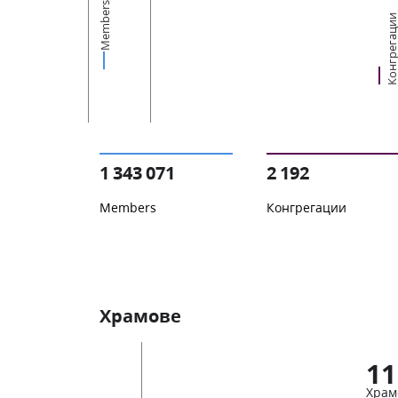
Members
Конгрегац
1 343 071
2 192
Members
Конгрегации
Храмове
11
Храм