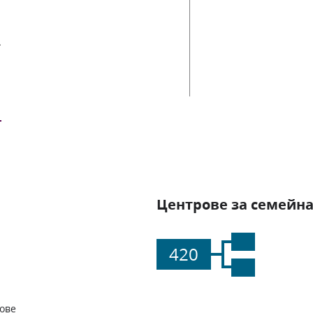
ии
Центрове за семейна
420
ове