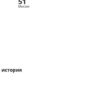
51
Мисии
 история