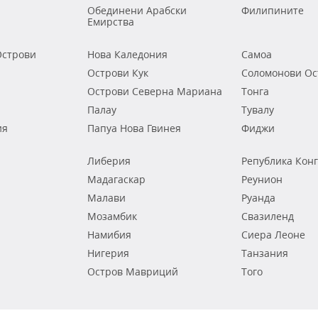
Обединени Арабски
Филипините
Емирства
строви
Нова Каледония
Самоа
Острови Кук
Соломонови Ос
Острови Северна Мариана
Тонга
Палау
Тувалу
ия
Папуа Нова Гвинея
Фиджи
Либерия
Република Кон
Мадагаскар
Реунион
Малави
Руанда
Мозамбик
Свазиленд
Намибия
Сиера Леоне
Нигерия
Танзания
Остров Мавриций
Того