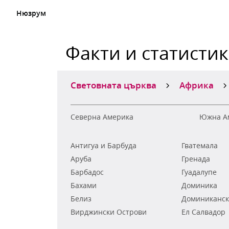
Нюзрум
Факти и статисти
Световната църква
Африка
Северна Америка
Южна А
Антигуа и Барбуда
Гватемала
Аруба
Гренада
Барбадос
Гуадалупе
Бахами
Доминика
Белиз
Доминиканск
Вирджински Острови
Ел Салвадор