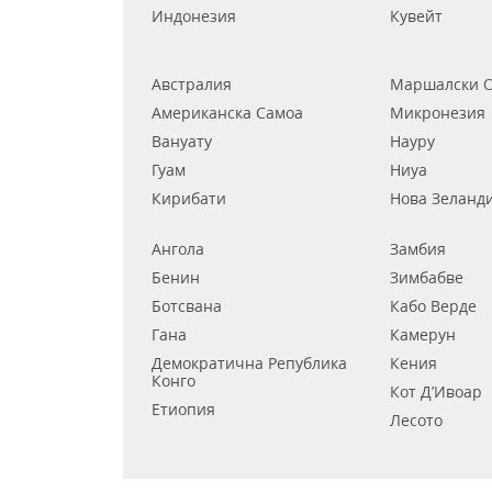
Индонезия
Кувейт
Австралия
Маршалски О
Американска Самоа
Микронезия
Вануату
Науру
Гуам
Ниуа
Кирибати
Нова Зеланд
Ангола
Замбия
Бенин
Зимбабве
Ботсвана
Кабо Верде
Гана
Камерун
Демократична Република
Кения
Конго
Кот Д’Ивоар
Етиопия
Лесото