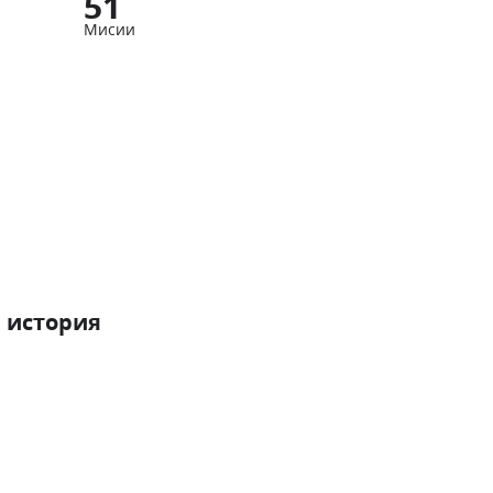
51
Мисии
 история