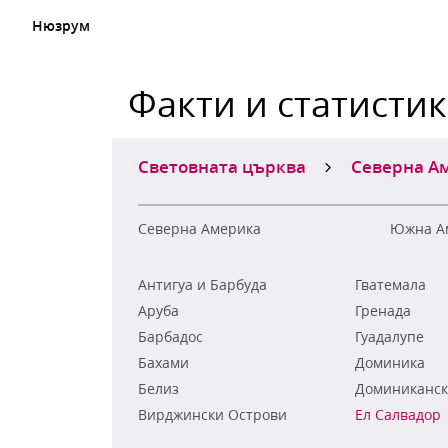
Нюзрум
Факти и статисти
Световната църква
Северна А
Северна Америка
Южна А
Антигуа и Барбуда
Гватемала
Аруба
Гренада
Барбадос
Гуадалупе
Бахами
Доминика
Белиз
Доминиканск
Вирджински Острови
Ел Салвадор