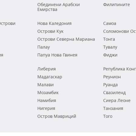
Обединени Арабски
Филипините
Емирства
строви
Нова Каледония
Самоа
Острови Кук
Соломонови Ос
Острови Северна Мариана
Тонга
Палау
Тувалу
ия
Папуа Нова Гвинея
Фиджи
Либерия
Република Кон
Мадагаскар
Реунион
Малави
Руанда
Мозамбик
Свазиленд
Намибия
Сиера Леоне
Нигерия
Танзания
Остров Мавриций
Того