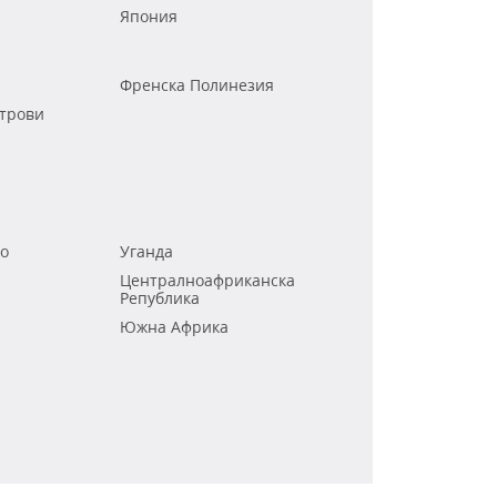
Япония
Френска Полинезия
трови
го
Уганда
Централноафриканска
Република
Южна Африка