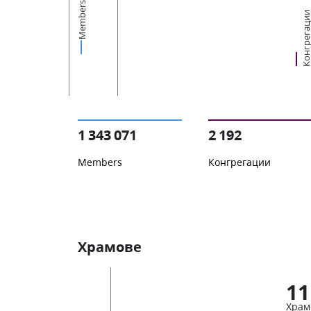
Members
Конгрегац
1 343 071
2 192
Members
Конгрегации
Храмове
11
Храм