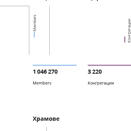
Members
Конгрегац
1 046 270
3 220
Members
Конгрегации
Храмове