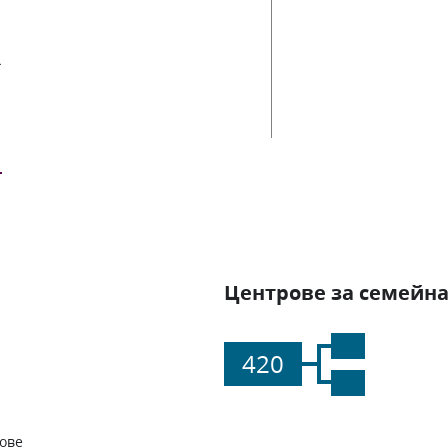
ии
Центрове за семейна
420
ове