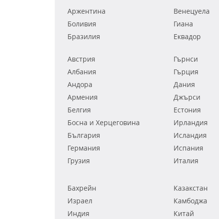
Аржентина
Венецуела
Боливия
Гиана
Бразилия
Еквадор
Австрия
Гърнси
Албания
Гърция
Андора
Дания
Армения
Джърси
Белгия
Естония
Босна и Херцеговина
Ирландия
България
Исландия
Германия
Испания
Грузия
Италия
Бахрейн
Казакстан
Израел
Камбоджа
Индия
Китай