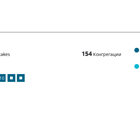
154
takes
Конгрегации
10