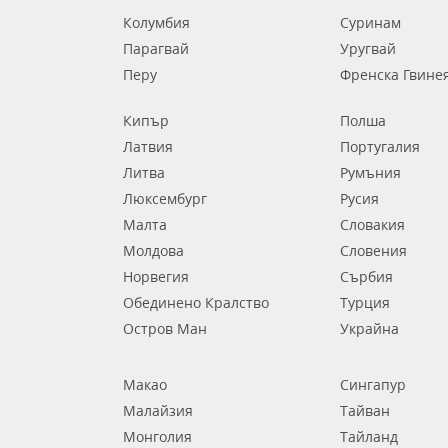
Колумбия
Суринам
Парагвай
Уругвай
Перу
Френска Гвине
Кипър
Полша
Латвия
Португалия
Литва
Румъния
Люксембург
Русия
Малта
Словакия
Молдова
Словения
Норвегия
Сърбия
Обединено Кралство
Турция
Остров Ман
Украйна
Макао
Сингапур
Малайзия
Тайван
Монголия
Тайланд