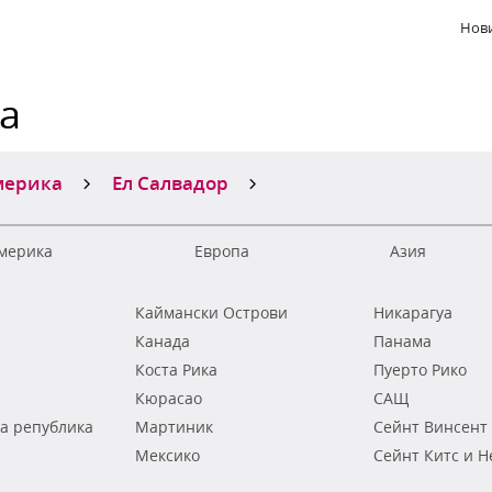
Нови
ка
мерика
Ел Салвадор
мерика
Европа
Азия
Каймански Острови
Никарагуа
Канада
Панама
Коста Рика
Пуерто Рико
Кюрасао
САЩ
а република
Мартиник
Сейнт Винсент
Мексико
Сейнт Китс и Н