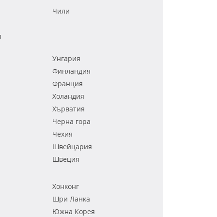
Чили
я
Унгария
Финландия
Франция
Холандия
Хърватия
Черна гора
Чехия
Швейцария
Швеция
Хонконг
Шри Ланка
Южна Корея