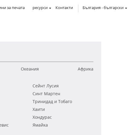
ни за печата
ресурси
Контакти
България
-
български
Океания
Африка
Сейнт Лусия
Синт Мартен
Тринидад и Тобаго
Хаити
Хондурас
евис
Ямайка