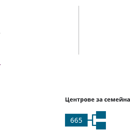
ии
Центрове за семейна
665