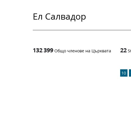
Ел Салвадор
132 399
22
Общо членове на Църквата
S
1
-in-
10