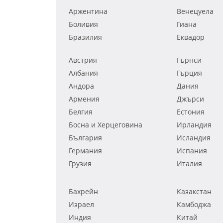
Аржентина
Венецуела
Боливия
Гиана
Бразилия
Еквадор
Австрия
Гърнси
Албания
Гърция
Андора
Дания
Армения
Джърси
Белгия
Естония
Босна и Херцеговина
Ирландия
България
Исландия
Германия
Испания
Грузия
Италия
Бахрейн
Казакстан
Израел
Камбоджа
Индия
Китай