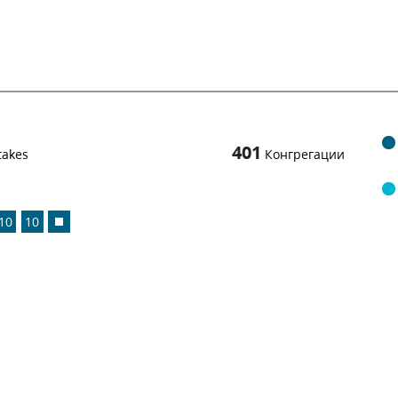
401
takes
Конгрегации
10
10