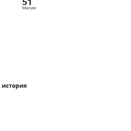
51
Мисии
 история