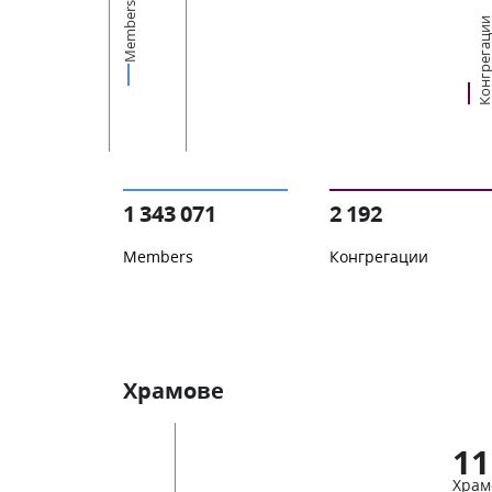
Members
Конгрегац
1 343 071
2 192
Members
Конгрегации
Храмове
11
Храм