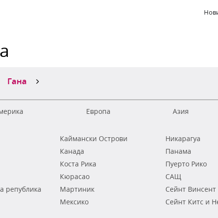
Нови
ка
Гана
мерика
Европа
Азия
Каймански Острови
Никарагуа
Канада
Панама
Коста Рика
Пуерто Рико
Кюрасао
САЩ
а република
Мартиник
Сейнт Винсент
Мексико
Сейнт Китс и Н