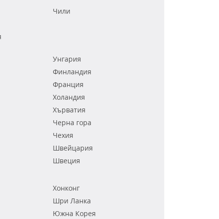
Чили
я
Унгария
Финландия
Франция
Холандия
Хърватия
Черна гора
Чехия
Швейцария
Швеция
Хонконг
Шри Ланка
Южна Корея