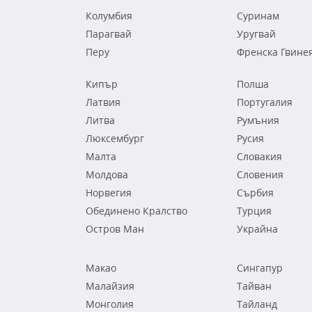
Колумбия
Суринам
Парагвай
Уругвай
Перу
Френска Гвине
Кипър
Полша
Латвия
Португалия
Литва
Румъния
Люксембург
Русия
Малта
Словакия
Молдова
Словения
Норвегия
Сърбия
Обединено Кралство
Турция
Остров Ман
Украйна
Макао
Сингапур
Малайзия
Тайван
Монголия
Тайланд