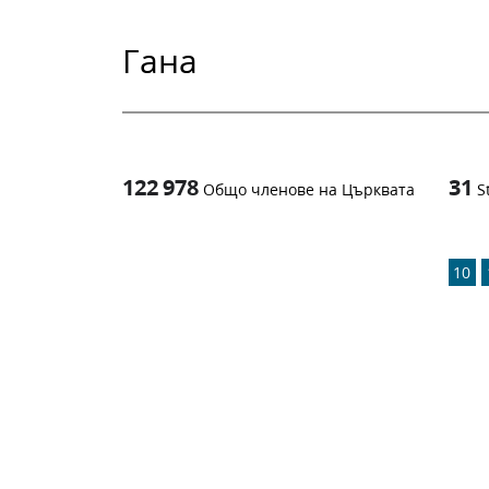
Гана
122 978
31
Общо членове на Църквата
S
1
-in-
10