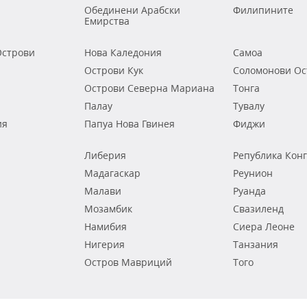
Обединени Арабски
Филипините
Емирства
строви
Нова Каледония
Самоа
Острови Кук
Соломонови Ос
Острови Северна Мариана
Тонга
Палау
Тувалу
ия
Папуа Нова Гвинея
Фиджи
Либерия
Република Кон
Мадагаскар
Реунион
Малави
Руанда
Мозамбик
Свазиленд
Намибия
Сиера Леоне
Нигерия
Танзания
Остров Мавриций
Того