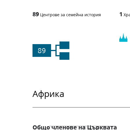
89
1
Центрове за семейна история
Хр
89
Африка
Общо членове на Църквата