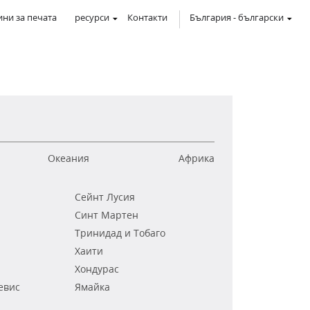
ни за печата
ресурси
Контакти
България
-
български
Океания
Африка
Сейнт Лусия
Синт Мартен
Тринидад и Тобаго
Хаити
Хондурас
евис
Ямайка