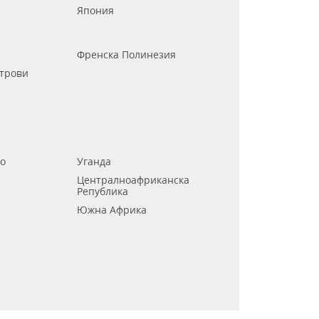
Япония
Френска Полинезия
трови
го
Уганда
Централноафриканска
Република
Южна Африка