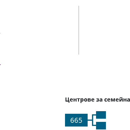
ии
Центрове за семейна
665