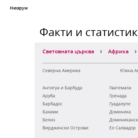
Нюзрум
Факти и статисти
Световната църква
Африка
Северна Америка
Южна А
Антигуа и Барбуда
Гватемала
Аруба
Гренада
Барбадос
Гуадалупе
Бахами
Доминика
Белиз
Доминиканск
Вирджински Острови
Ел Салвадор