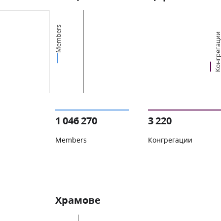
Members
Конгрегац
1 046 270
3 220
Members
Конгрегации
Храмове