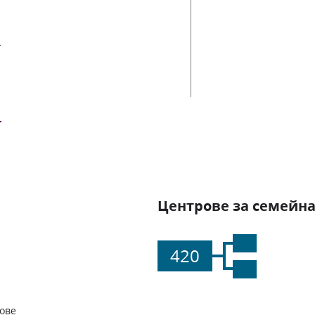
ии
Центрове за семейна
420
ове