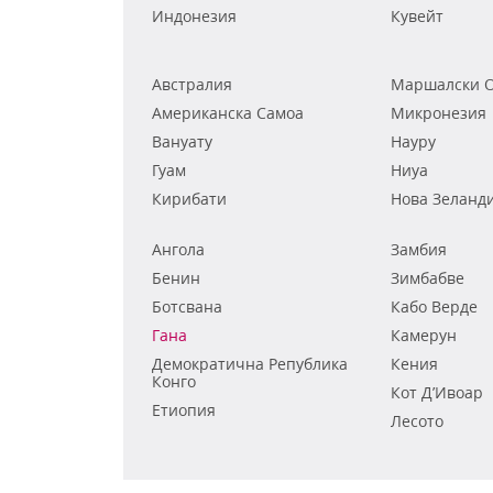
Индонезия
Кувейт
Австралия
Маршалски О
Американска Самоа
Микронезия
Вануату
Науру
Гуам
Ниуа
Кирибати
Нова Зеланд
Ангола
Замбия
Бенин
Зимбабве
Ботсвана
Кабо Верде
Гана
Камерун
Демократична Република
Кения
Конго
Кот Д’Ивоар
Етиопия
Лесото