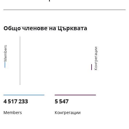
Общо членове на Църквата
Members
Конгрегации
4 517 233
5 547
Members
Конгрегации