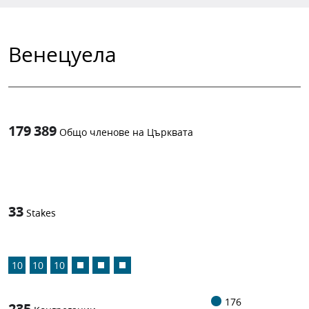
Венецуела
179 389
Общо членове на Църквата
1
-in-
33
Stakes
10
10
10
176
235