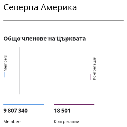
Северна Америка
Общо членове на Църквата
Members
Конгрегации
9 807 340
18 501
Members
Конгрегации