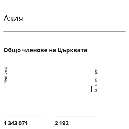
Азия
Общо членове на Църквата
Members
Конгрегации
1 343 071
2 192