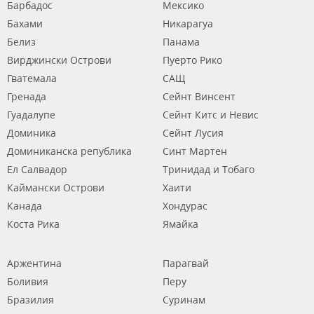
Барбадос
Мексико
Бахами
Никарагуа
Белиз
Панама
Вирджински Острови
Пуерто Рико
Гватемала
САЩ
Гренада
Сейнт Винсент
Гуадалупе
Сейнт Китс и Невис
Доминика
Сейнт Лусия
Доминиканска република
Синт Мартен
Ел Салвадор
Тринидад и Тобаго
Каймански Острови
Хаити
Канада
Хондурас
Коста Рика
Ямайка
Аржентина
Парагвай
Боливия
Перу
Бразилия
Суринам