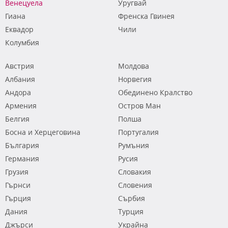
Венецуела
Уругвай
Гиана
Френска Гвинея
Еквадор
Чили
Колумбия
Австрия
Молдова
Албания
Норвегия
Андора
Обединено Кралство
Армения
Остров Ман
Белгия
Полша
Босна и Херцеговина
Португалия
България
Румъния
Германия
Русия
Грузия
Словакия
Гърнси
Словения
Гърция
Сърбия
Дания
Турция
Джърси
Украйна