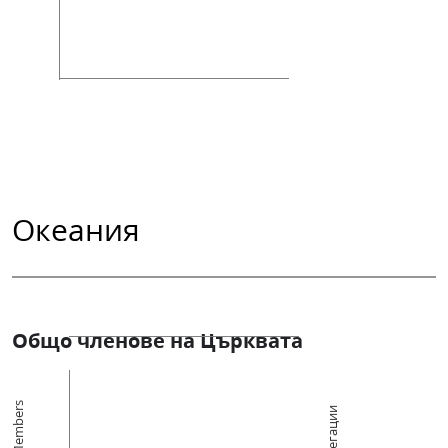
Океания
Общо членове на Църквата
Members
Конгрегации