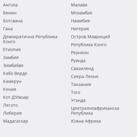
Ангола
Малави
Бенин
Мозамбик
Ботсвана
Намибия
Гана
Нигерия
Демократична Република
Остров Мавриций
Конго
Република Конго
Етиопия
Реунион
Замбия
Руанда
Зимбабве
Свазиленд
Кабо Верде
Сиера Леоне
Камерун
Танзания
Кения
Того
Кот Д’Ивоар
Уганда
Лесото
Централноафриканска
Либерия
Република
Мадагаскар
Южна Африка