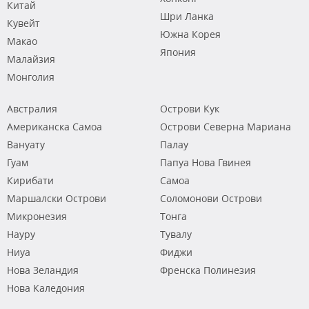
Китай
Шри Ланка
Кувейт
Южна Корея
Макао
Япония
Малайзия
Монголия
Австралия
Острови Кук
Американска Самоа
Острови Северна Мариана
Вануату
Палау
Гуам
Папуа Нова Гвинея
Кирибати
Самоа
Маршалски Острови
Соломонови Острови
Микронезия
Тонга
Науру
Тувалу
Ниуа
Фиджи
Нова Зеландия
Френска Полинезия
Нова Каледония