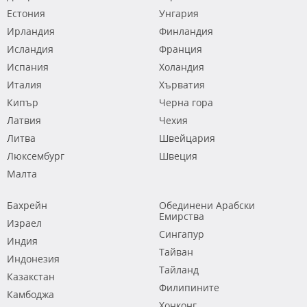
Естония
Унгария
Ирландия
Финландия
Исландия
Франция
Испания
Холандия
Италия
Хърватия
Кипър
Черна гора
Латвия
Чехия
Литва
Швейцария
Люксембург
Швеция
Малта
Бахрейн
Обединени Арабски
Емирства
Израел
Сингапур
Индия
Тайван
Индонезия
Тайланд
Казакстан
Филипините
Камбоджа
Хонконг