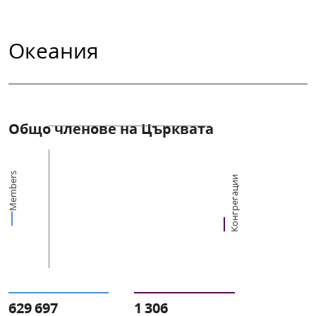
Океания
Общо членове на Църквата
Members
Конгрегации
629 697
1 306