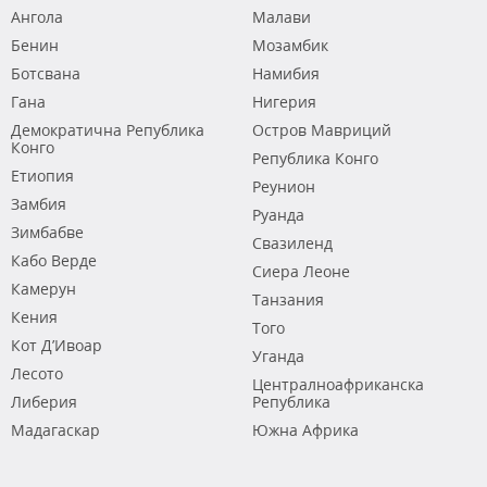
Ангола
Малави
Бенин
Мозамбик
Ботсвана
Намибия
Гана
Нигерия
Демократична Република
Остров Мавриций
Конго
Република Конго
Етиопия
Реунион
Замбия
Руанда
Зимбабве
Свазиленд
Кабо Верде
Сиера Леоне
Камерун
Танзания
Кения
Того
Кот Д’Ивоар
Уганда
Лесото
Централноафриканска
Либерия
Република
Мадагаскар
Южна Африка