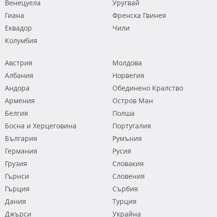
Венецуела
Уругвай
Гиана
Френска Гвинея
Еквадор
Чили
Колумбия
Австрия
Молдова
Албания
Норвегия
Андора
Обединено Кралство
Армения
Остров Ман
Белгия
Полша
Босна и Херцеговина
Португалия
България
Румъния
Германия
Русия
Грузия
Словакия
Гърнси
Словения
Гърция
Сърбия
Дания
Турция
Джърси
Украйна