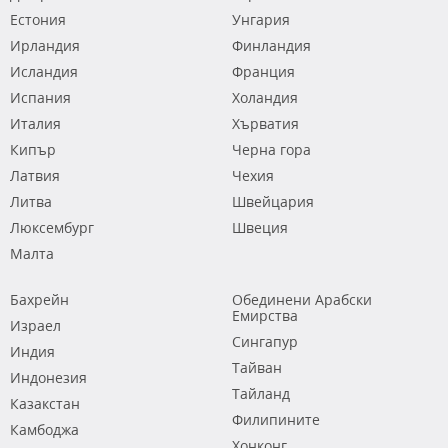
Естония
Унгария
Ирландия
Финландия
Исландия
Франция
Испания
Холандия
Италия
Хърватия
Кипър
Черна гора
Латвия
Чехия
Литва
Швейцария
Люксембург
Швеция
Малта
Бахрейн
Обединени Арабски
Емирства
Израел
Сингапур
Индия
Тайван
Индонезия
Тайланд
Казакстан
Филипините
Камбоджа
Хонконг