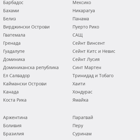
Барбадос
Мексико
Бахами
Никарагуа
Белиз
Панама
Вирджински Острови
Пуерто Рико
Гватемала
САЩ
Гренада
Сейнт Винсент
Гуадалупе
Сейнт Китс и Невис
Доминика
Сейнт Лусия
Доминиканска република
Синт Мартен
Ел Салвадор
Тринидад и Тобаго
Каймански Острови
Хаити
Канада
Хондурас
Коста Рика
Ямайка
Аржентина
Парагвай
Боливия
Перу
Бразилия
Суринам