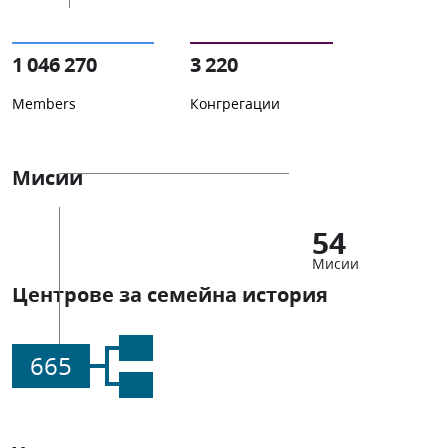
1 046 270
3 220
Members
Конгрегации
Мисии
54
Мисии
Центрове за семейна история
665