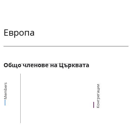
Европа
Общо членове на Църквата
Members
Конгрегации