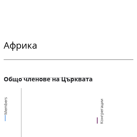
Африка
Общо членове на Църквата
Members
Конгрегации