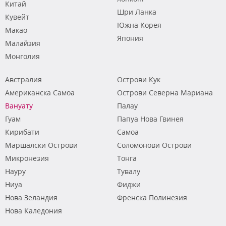
Китай
Шри Ланка
Кувейт
Южна Корея
Макао
Япония
Малайзия
Монголия
Австралия
Острови Кук
Американска Самоа
Острови Северна Мариана
Вануату
Палау
Гуам
Папуа Нова Гвинея
Кирибати
Самоа
Маршалски Острови
Соломонови Острови
Микронезия
Тонга
Науру
Тувалу
Ниуа
Фиджи
Нова Зеландия
Френска Полинезия
Нова Каледония