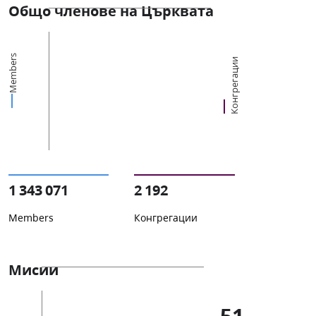
Общо членове на Църквата
Members
Конгрегации
1 343 071
2 192
Members
Конгрегации
Мисии
51