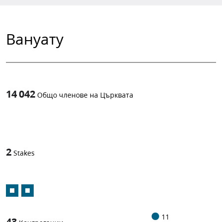
Вануату
14 042
Общо членове на Църквата
1
-in-
2
Stakes
11
43