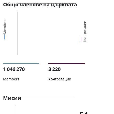
Общо членове на Църквата
Members
Конгрегации
1 046 270
3 220
Members
Конгрегации
Мисии