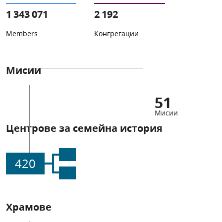
1 343 071
2 192
Members
Конгрегации
Мисии
51
Мисии
Центрове за семейна история
420
Храмове