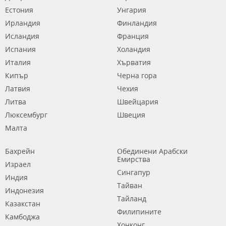
Естония
Унгария
Ирландия
Финландия
Исландия
Франция
Испания
Холандия
Италия
Хърватия
Кипър
Черна гора
Латвия
Чехия
Литва
Швейцария
Люксембург
Швеция
Малта
Бахрейн
Обединени Арабски
Емирства
Израел
Сингапур
Индия
Тайван
Индонезия
Тайланд
Казакстан
Филипините
Камбоджа
Хонконг