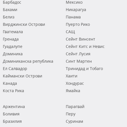
Барбадос
Мексико
Бахами
Никарагуа
Белиз
Панама
Вирджински Острови
Пуерто Рико
Гватемала
САЩ
Гренада
Сейнт Винсент
Гуадалупе
Сейнт Китс и Невис
Доминика
Сейнт Лусия
Доминиканска република
Синт Мартен
Ел Салвадор
Тринидад и Тобаго
Каймански Острови
Хаити
Канада
Хондурас
Коста Рика
Ямайка
Аржентина
Парагвай
Боливия
Перу
Бразилия
Суринам