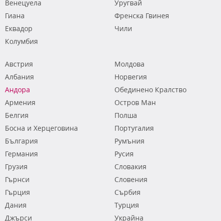
Венецуела
Уругвай
Гиана
Френска Гвинея
Еквадор
Чили
Колумбия
Австрия
Молдова
Албания
Норвегия
Андора
Обединено Кралство
Армения
Остров Ман
Белгия
Полша
Босна и Херцеговина
Португалия
България
Румъния
Германия
Русия
Грузия
Словакия
Гърнси
Словения
Гърция
Сърбия
Дания
Турция
Джърси
Украйна