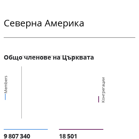
Северна Америка
Общо членове на Църквата
Members
Конгрегации
9 807 340
18 501