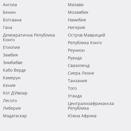
Ангола
Малави
Бенин
Мозамбик
Ботсвана
Намибия
Гана
Нигерия
Демократична Република
Остров Мавриций
Конго
Република Конго
Етиопия
Реунион
Замбия
Руанда
Зимбабве
Свазиленд
Кабо Верде
Сиера Леоне
Камерун
Танзания
Кения
Того
Кот Д’Ивоар
Уганда
Лесото
Централноафриканска
Либерия
Република
Мадагаскар
Южна Африка