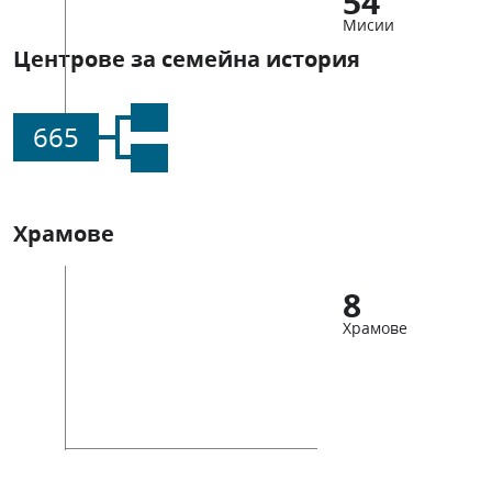
54
Мисии
Центрове за семейна история
665
Храмове
8
Храмове