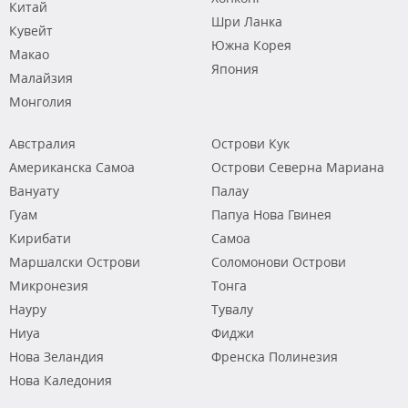
Китай
Шри Ланка
Кувейт
Южна Корея
Макао
Япония
Малайзия
Монголия
Австралия
Острови Кук
Американска Самоа
Острови Северна Мариана
Вануату
Палау
Гуам
Папуа Нова Гвинея
Кирибати
Самоа
Маршалски Острови
Соломонови Острови
Микронезия
Тонга
Науру
Тувалу
Ниуа
Фиджи
Нова Зеландия
Френска Полинезия
Нова Каледония