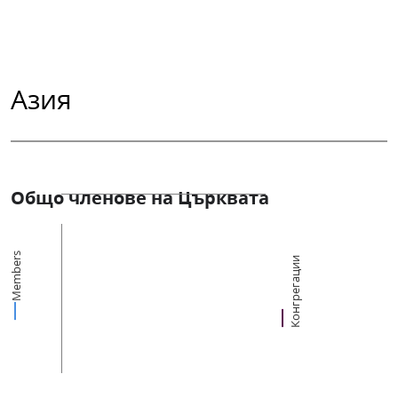
Азия
Общо членове на Църквата
Members
Конгрегации