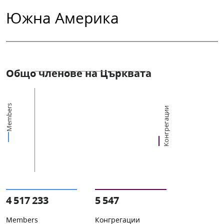
Южна Америка
Общо членове на Църквата
Members
Конгрегации
4 517 233
5 547
Members
Конгрегации