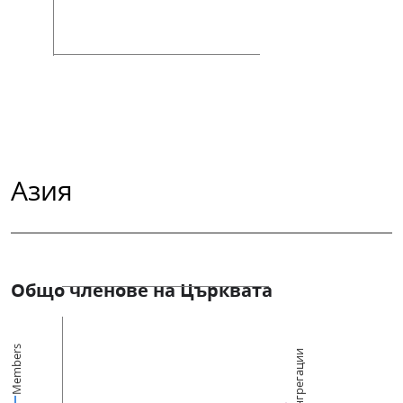
Азия
Общо членове на Църквата
Members
Конгрегации