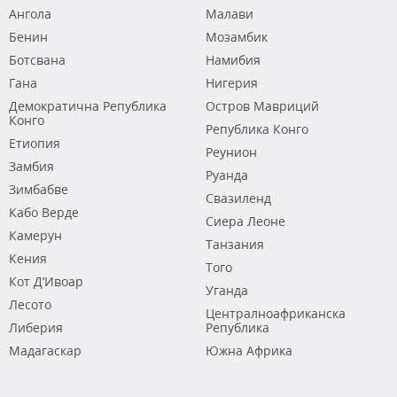
Ангола
Малави
Бенин
Мозамбик
Ботсвана
Намибия
Гана
Нигерия
Демократична Република
Остров Мавриций
Конго
Република Конго
Етиопия
Реунион
Замбия
Руанда
Зимбабве
Свазиленд
Кабо Верде
Сиера Леоне
Камерун
Танзания
Кения
Того
Кот Д’Ивоар
Уганда
Лесото
Централноафриканска
Либерия
Република
Мадагаскар
Южна Африка