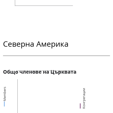
Северна Америка
Общо членове на Църквата
Members
Конгрегации