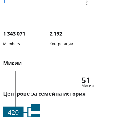
1 343 071
2 192
Members
Конгрегации
Мисии
51
Мисии
Центрове за семейна история
420