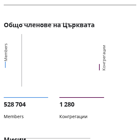
Общо членове на Църквата
Members
Конгрегации
528 704
1 280
Members
Конгрегации
Мисии