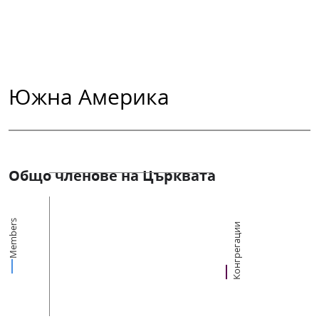
Южна Америка
Общо членове на Църквата
Members
Конгрегации