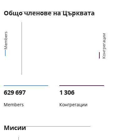
Общо членове на Църквата
Members
Конгрегации
629 697
1 306
Members
Конгрегации
Мисии