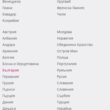
Венецуела
Уругвай
Гиана
Френска Гвинея
Еквадор
Чили
Колумбия
Австрия
Молдова
Албания
Норвегия
Андора
Обединено Кралство
Армения
Остров Ман
Белгия
Полша
Босна и Херцеговина
Португалия
България
Румъния
Германия
Русия
Грузия
Словакия
Гърнси
Словения
Гърция
Сърбия
Дания
Турция
Джърси
Украйна