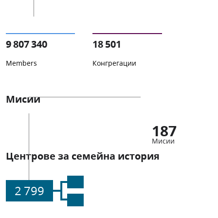
9 807 340
18 501
Members
Конгрегации
Мисии
187
Мисии
Центрове за семейна история
2 799