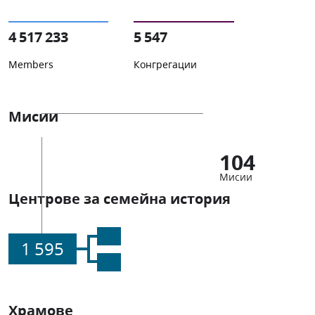
4 517 233
5 547
Members
Конгрегации
Мисии
104
Мисии
Центрове за семейна история
1 595
Храмове