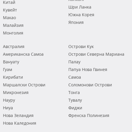
Китай
Шри Ланка
Кувейт
Южна Корея
Макао
Япония
Малайзия
Монголия
Австралия
Острови Кук
Американска Самоа
Острови Северна Мариана
Вануату
Палау
Гуам
Папуа Нова Гвинея
Кирибати
Самоа
Маршалски Острови
Соломонови Острови
Микронезия
Тонга
Науру
Тувалу
Ниуа
Фиджи
Нова Зеландия
Френска Полинезия
Нова Каледония