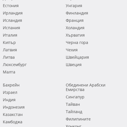
Естония
Унгария
Ирландия
Финландия
Исландия
Франция
Испания
Холандия
Италия
Хърватия
Кипър
Черна гора
Латвия
Чехия
Литва
Швейцария
Люксембург
Швеция
Малта
Бахрейн
Обединени Арабски
Емирства
Израел
Сингапур
Индия
Тайван
Индонезия
Тайланд
Казакстан
Филипините
Камбоджа
Хонконг