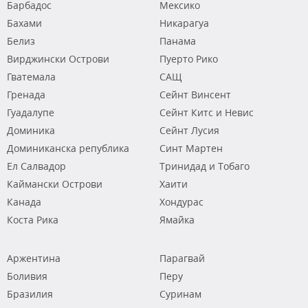
Барбадос
Мексико
Бахами
Никарагуа
Белиз
Панама
Вирджински Острови
Пуерто Рико
Гватемала
САЩ
Гренада
Сейнт Винсент
Гуадалупе
Сейнт Китс и Невис
Доминика
Сейнт Лусия
Доминиканска република
Синт Мартен
Ел Салвадор
Тринидад и Тобаго
Каймански Острови
Хаити
Канада
Хондурас
Коста Рика
Ямайка
Аржентина
Парагвай
Боливия
Перу
Бразилия
Суринам