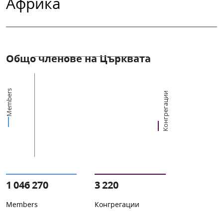
Африка
Общо членове на Църквата
Members
Конгрегации
1 046 270
3 220
Members
Конгрегации