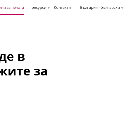
ни за печата
ресурси
Контакти
България
-
български
де в
жите за