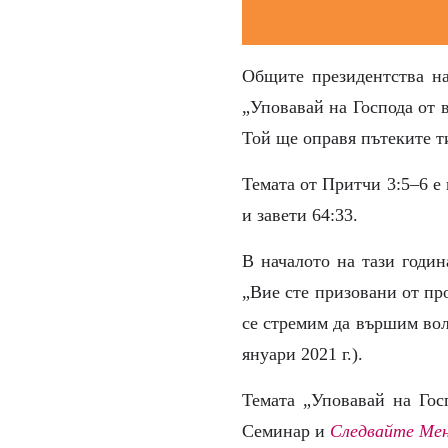
Общите президентства на
„Уповавай на Господа от 
Той ще оправя пътеките т
Темата от Притчи
3:5–6
е 
и завети 64:33.
В началото на тази годи
„Вие сте призовани от пр
се стремим да вършим вол
януари
2021
г.
).
Темата „Уповавай на Гос
Семинар и
Следвайте Мен