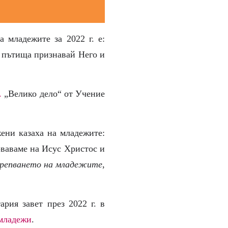
 младежите за 2022 г. е:
и пътища признавай Него и
.
„Велико дело“ от Учение
ени казаха на младежите:
оваваме на Исус Христос и
крепването на младежите
,
рия завет през 2022 г. в
младежи
.