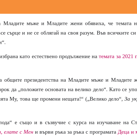
 Младите мъже и Младите жени обявиха, че темата на
все сърце и не се облягай на своя разум. Във всичките с
и“.
избрана като естествено продължение на
темата за 2021 г
на общите президентства на Младите мъже и Младите ж
орок да „положите основата на велико дело“. Като се уп
ята Му, това ще промени нещата!“ („Велико дело“,
За у
пода“ е също и в съзвучие с курса на изучаване на Ста
, елате с Мен
и върви ръка за ръка с програмата
Деца и 