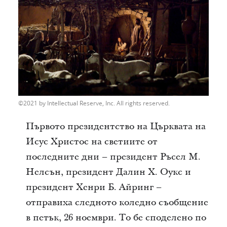
2021 by Intellectual Reserve, Inc. All rights reserved.
Първото президентство на Църквата на
Исус Христос на светиите от
последните дни – президент Ръсел М.
Нелсън, президент Далин Х. Оукс и
президент Хенри Б. Айринг –
отправиха следното коледно съобщение
в петък, 26 ноември. То бе споделено по