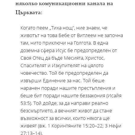
няколко комуникационни канала на
Църквата:
Когато пеем „Тиха нощ“, ние знаем, че
животът на това Бебе от Витлеем не започна
там, нито приключи на Голгота. В една
доземна сфера Исус бе предопределен от
Своя Отец да бъде Месията, Христос,
Спасителят и Изкупителят на цялото
човечество. Той бе предопределен да
извърши Единение за нас. Той беше
наранен поради нашите престъпления и
беше бит поради нашите беззакония (Исайя
53:5). Той дойде, за да направи реално
безсмъртието, а вечният живот да стане
възможност за всички, които някога ще
живеят (вж. 1 Коринтяните 15:20–22; 3 Нефи
27:13–14).