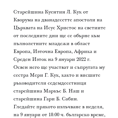
Старейшина Куентин Л. Кук от
Кворума на дванадесетте апостоли на
Църквата на Исус Христос на светиите
от последните дни ще се обърне към
пълнолетните младежи в област
Европа, Източна Европа, Африка и
Среден Изток на 9 януари 2022 г.
Освен него ще участват и съпругата му
сестра Мери Г. Кук, както и висшите
ръководители седемдесетници
старейшина Маркъс Б. Наш и
старейшина Гари Б. Сабин.
Гледайте прякото излъчване в неделя,
на 9 януари от 18:00 ч. българско време,