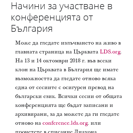
Начини за участване в
конференцията от
България
Може да гледате излъчването на живо в
главната страница на Църквата
LDS.org
.
На 13 и 14 октомври 2018 г. във всеки
клон на Църквата в България ще имате
възможността да гледате отново всяка
една от сесиите с осигурен превод на
български език. Всички сесии от общата
конференцията ще бъдат записани и
архивирани, за да можете да ги гледате
отново на
conference.lds.org
. или
прочетете в списание Лиахона.