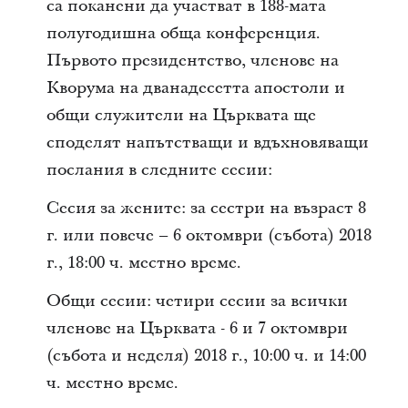
са поканени да участват в 188-мата
полугодишна обща конференция.
Първото президентство, членове на
Кворума на дванадесетта апостоли и
общи служители на Църквата ще
споделят напътстващи и вдъхновяващи
послания в следните сесии:
Сесия за жените: за сестри на възраст 8
г. или повече – 6 октомври (събота) 2018
г., 18:00 ч. местно време.
Общи сесии: четири сесии за всички
членове на Църквата - 6 и 7 октомври
(събота и неделя) 2018 г., 10:00 ч. и 14:00
ч. местно време.