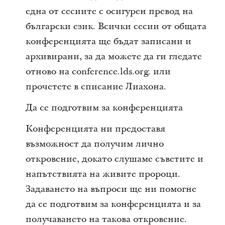
една от сесиите с осигурен превод на
български език. Всички сесии от общата
конференцията ще бъдат записани и
архивирани, за да можете да ги гледате
отново на conference.lds.org. или
прочетете в списание Лиахона.
Да се подготвим за конференцията
Конференцията ни предоставя
възможност да получим лично
откровение, докато слушаме съветите и
напътствията на живите пророци.
Задаването на въпроси ще ни помогне
да се подготвим за конференцията и за
получаването на такова откровение.