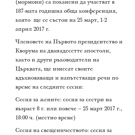
(мормони) са поканени да участват в
187-мата годишна обща конференция,
която ще се състои на 25 март, 1-2
април 2017 г.
Членовете на Първото президентство и
Кворума на дванадесетте апостоли,
както и други ръководители на
Църквата, ще изнесат своите
вдъхновяващи и напътстващи речи по
време на следните сесии:
Сесия за жените: сесия за сестри на
възраст 8 г. или повече – 25 март 2017 г.,
18:00 ч. (местно време)
Сесия на свещеничеството: сесия за