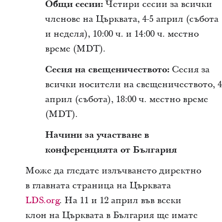
Общи сесии:
Четири сесии за всички
членове на Църквата, 4-5 април (събота
и неделя), 10:00 ч. и 14:00 ч. местно
време (MDT).
Сесия
на свещеничеството
:
Сесия за
всички носители на свещеничеството, 4
април (събота), 18:00 ч. местно време
(MDT).
Начини за участване в
конференцията от България
Може да гледате излъчването директно
в главната страница на Църквата
LDS.org
. На 11 и 12 април във всеки
клон на Църквата в България ще имате