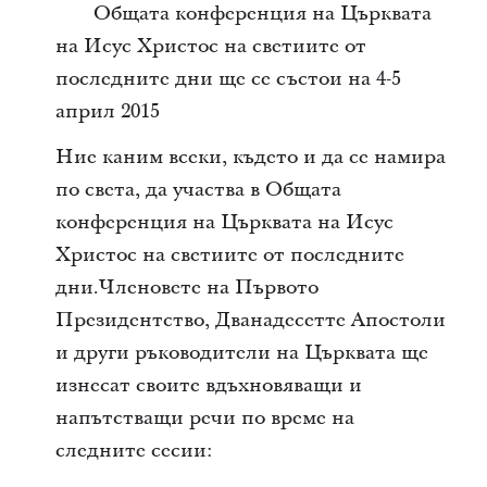
Общата конференция на Църквата
на Исус Христос на светиите от
последните дни
ще се състои на 4-5
април 2015
Ние каним всеки, където и да се намира
по света, да участва в Общата
конференция на Църквата на Исус
Христос на светиите от последните
дни.Членовете на Първото
Президентство, Дванадесетте Апостоли
и други ръководители на Църквата ще
изнесат своите вдъхновяващи и
напътстващи речи по време на
следните сесии: