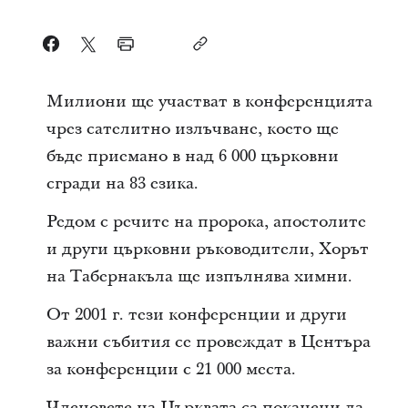
Милиони ще участват в конференцията
чрез сателитно излъчване, което ще
бъде приемано в над 6 000 църковни
сгради на 83 езика.
Редом с речите на пророка, апостолите
и други църковни ръководители, Хорът
на Табернакъла ще изпълнява химни.
От 2001 г. тези конференции и други
важни събития се провеждат в Центъра
за конференции с 21 000 места.
Членовете на Църквата са поканени да