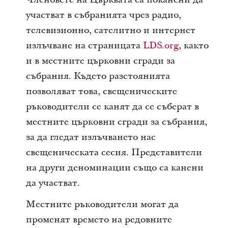
участват в събранията чрез радио,
телевизионно, сателитно и интернет
излъчване на страницата
LDS.org
, както
и в местните църковни сгради за
събрания. Където разстоянията
позволяват това, свещеническите
ръководители се канят да се съберат в
местните църковни сгради за събрания,
за да гледат излъчването нас
свещеническата сесия. Представители
на други деноминации също са канени
да участват.
Местните ръководители могат да
променят времето на редовните