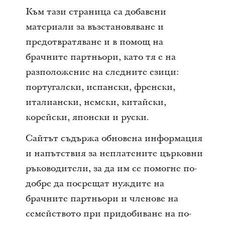
Към тази страница са добавени
материали за възстановяване и
предотвратяване и в помощ на
брачните партньори, като тя е на
разположение на следните езици:
португалски, испански, френски,
италиански, немски, китайски,
корейски, японски и руски.
Сайтът съдържа обновена информация
и напътствия за неплатените църковни
ръководители, за да им се помогне по-
добре да посрещат нуждите на
брачните партньори и членове на
семейството при придобиване на по-