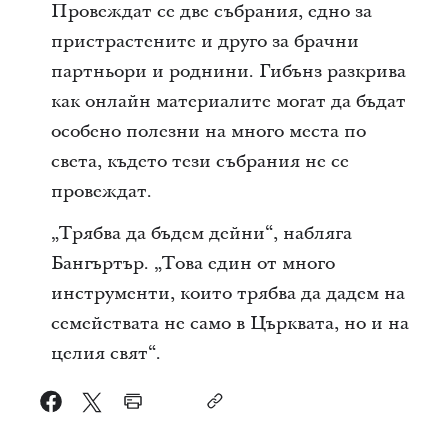
Провеждат се две събрания, едно за
пристрастените и друго за брачни
партньори и роднини. Гибънз разкрива
как онлайн материалите могат да бъдат
особено полезни на много места по
света, където тези събрания не се
провеждат.
„Трябва да бъдем дейни“, набляга
Бангъртър. „Това един от много
инструменти, които трябва да дадем на
семействата не само в Църквата, но и на
целия свят“.