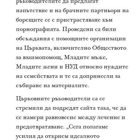
ръководителите да предлагат
напътствие и на брачните партньори на
борещите се с пристрастяване към
порнографията. Проведени са били
обсъждания с помощните организации
на Църквата, включително Обществото
за взаимопомощ, Младите мъже,
Младите жени и НУД относно нуждите
на семействата и те са допринесли за
събиране на материалите.
Църковните ръководители са се
стремили да подредят сайта така, че да
се намери равновесие между лечение и
предотвратяване. „Сега полагаме
усилия да открием идеалното