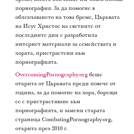
порнография. За да помогне в
облекчаването на това бреме, Църквата
на Исус Христос на светиите от
последните дни е разработила
интернет материали за семействата и
хората, пристрастени към
порнографията.
OvercomingPornography.org
беше
открита от Църквата преди повече от
година, за да помогне на хора, борещи
се с пристрастяване към
порнографията, и замени старата
страница CombatingPornography.org,
открита през 2010 г.