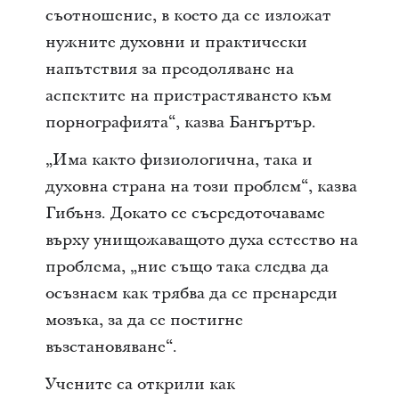
съотношение, в което да се изложат
нужните духовни и практически
напътствия за преодоляване на
аспектите на пристрастяването към
порнографията“, казва Бангъртър.
„Има както физиологична, така и
духовна страна на този проблем“, казва
Гибънз. Докато се съсредоточаваме
върху унищожаващото духа естество на
проблема, „ние също така следва да
осъзнаем как трябва да се пренареди
мозъка, за да се постигне
възстановяване“.
Учените са открили как