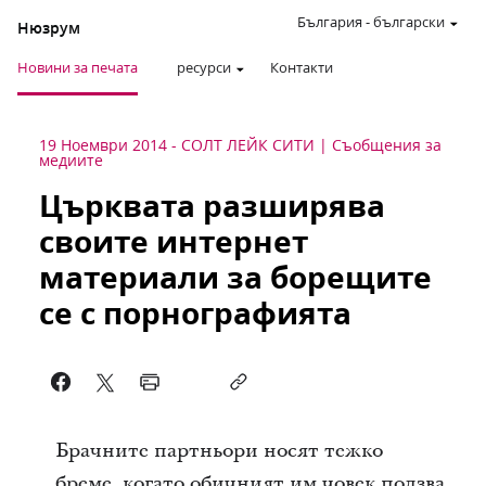
България
-
български
Нюзрум
Новини за печата
ресурси
Контакти
19 Ноември 2014
-
СОЛТ ЛЕЙК СИТИ
Съобщения за
медиите
Църквата разширява
своите интернет
материали за борещите
се с порнографията
Брачните партньори носят тежко
бреме, когато обичният им човек ползва