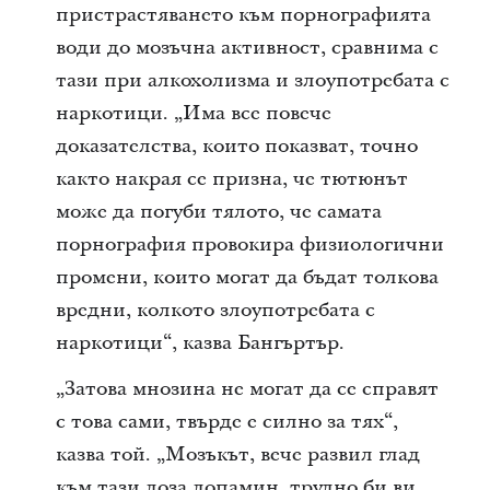
пристрастяването към порнографията
води до мозъчна активност, сравнима с
тази при алкохолизма и злоупотребата с
наркотици. „Има все повече
доказателства, които показват, точно
както накрая се призна, че тютюнът
може да погуби тялото, че самата
порнография провокира физиологични
промени, които могат да бъдат толкова
вредни, колкото злоупотребата с
наркотици“, казва Бангъртър.
„Затова мнозина не могат да се справят
с това сами, твърде е силно за тях“,
казва той. „Мозъкът, вече развил глад
към тази доза допамин, трудно би ви