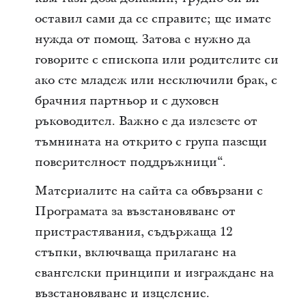
оставил сами да се справите; ще имате
нужда от помощ. Затова е нужно да
говорите с епископа или родителите си
ако сте младеж или несключили брак, с
брачния партньор и с духовен
ръководител. Важно е да излезете от
тъмнината на открито с група пазещи
поверителност поддръжници“.
Материалите на сайта са обвързани с
Програмата за възстановяване от
пристрастявания, съдържаща 12
стъпки, включваща прилагане на
евангелски принципи и изграждане на
възстановяване и изцеление.