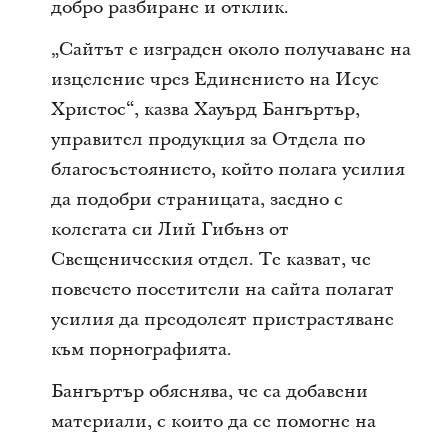
добро разбиране и отклик.
„Сайтът е изграден около получаване на
изцеление чрез Единението на Исус
Христос“, казва Хауърд Бангъртър,
управител продукция за Отдела по
благосъстоянието, който полага усилия
да подобри страницата, заедно с
колегата си Лий Гибънз от
Свещеническия отдел. Те казват, че
повечето посетители на сайта полагат
усилия да преодолеят пристрастяване
към порнографията.
Бангъртър обяснява, че са добавени
материали, с които да се помогне на