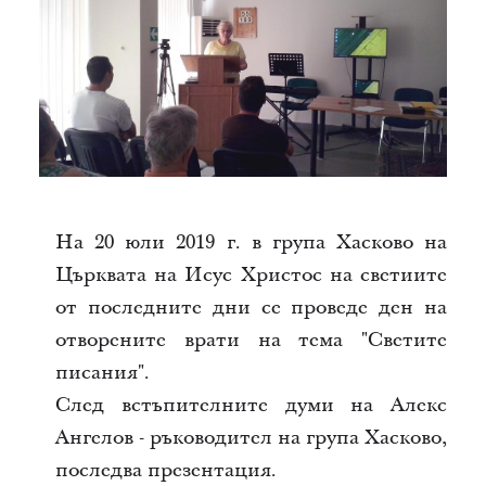
На 20 юли 2019 г. в група Хасково на
Църквата на Исус Христос на светиите
от последните дни се
проведе ден на
отворените врати на тема "Светите
писания".
След встъпителните думи на Алекс
Ангелов - ръководител на група Хасково,
последва презентация.