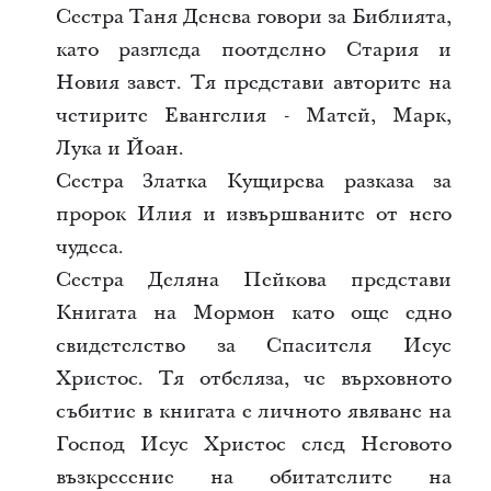
Сестра Таня Денева говори за Библията,
като разгледа поотделно Стария и
Новия завет. Тя представи авторите на
четирите Евангелия - Матей, Марк,
Лука и Йоан.
Сестра Златка Кущирева разказа за
пророк Илия и извършваните от него
чудеса.
Сестра Деляна Пейкова представи
Книгата на Мормон като още едно
свидетелство за Спасителя Исус
Христос. Тя отбеляза, че върховното
събитие в книгата е личното явяване на
Господ Исус Христос след Неговото
възкресение на обитателите на