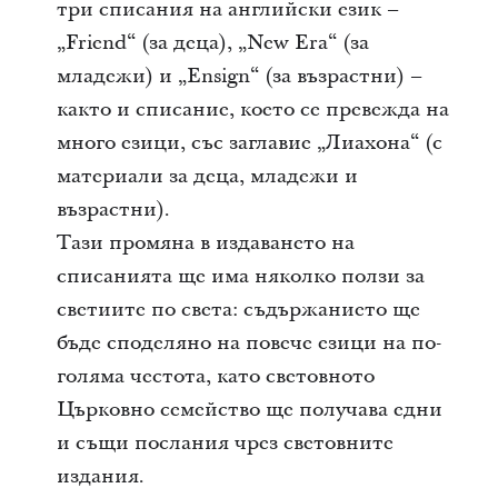
три списания на английски език –
„Friend“ (за деца), „New Era“ (за
младежи) и „Ensign“ (за възрастни) –
както и списание, което се превежда на
много езици, със заглавие „Лиахона“ (с
материали за деца, младежи и
възрастни).
Тази промяна в издаването на
списанията ще има няколко ползи за
светиите по света: съдържанието ще
бъде споделяно на повече езици на по-
голяма честота, като световното
Църковно семейство ще получава едни
и същи послания чрез световните
издания.