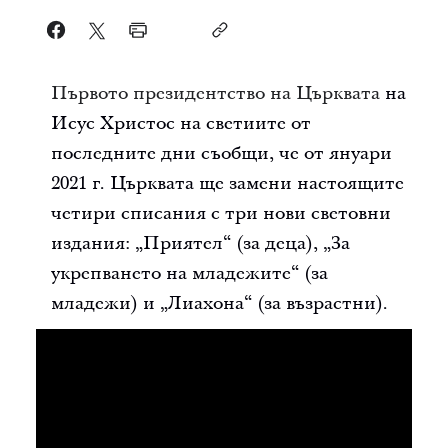
Първото президентство на Църквата
на
Исус Христос на светиите от
последните дни съобщи, че от януари
2021 г. Църквата ще замени настоящите
четири списания с три нови световни
издания: „Приятел“ (за деца), „За
укрепването на младежите“ (за
младежи) и „Лиахона“ (за възрастни).