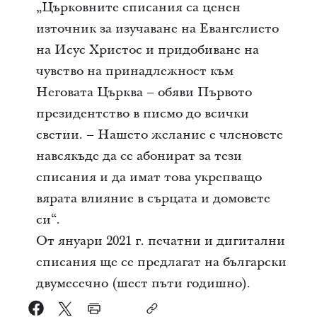
„Църковните списания са ценен
източник за изучаване на Евангелието
на Исус Христос и придобиване на
чувство на принадлежност към
Неговата Църква – обяви Първото
президентство в писмо до всички
светии. – Нашето желание е членовете
навсякъде да се абонират за тези
списания и да имат това укрепващо
вярата влияние в сърцата и домовете
си“.
От януари 2021 г. печатни и дигитални
списания ще се предлагат на български
двумесечно (шест пъти годишно).