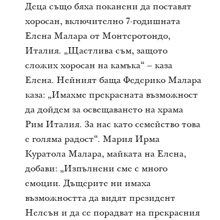
Деца също бяха поканени да поставят
хоросан, включително 7-годишната
Елена Малара от Монтеротондо,
Италия. „Щастлива съм, защото
сложих хоросан на камъка“ – каза
Елена. Нейният баща Федерико Малара
каза: „Имахме прекрасната възможност
да дойдем за освещаването на храма
Рим Италия. За нас като семейство това
е голяма радост“. Мария Ирма
Куратола Малара, майката на Елена,
добави: „Изпълнени сме с много
емоции. Дъщерите ни имаха
възможността да видят президент
Нелсън и да се порадват на прекрасния