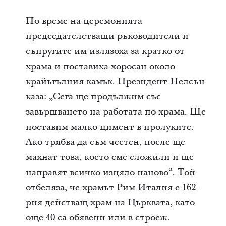
По време на церемонията
председателстващи ръководители и
съпругите им излязоха за кратко от
храма и поставиха хоросан около
крайъгълния камък. Президент Нелсън
каза: „Сега ще продължим със
завършването на работата по храма. Ще
поставим малко цимент в пролуките.
Ако трябва да съм честен, после ще
махнат това, което сме сложили и ще
направят всичко изцяло наново“. Той
отбеляза, че храмът Рим Италия е 162-
рия действащ храм на Църквата, като
още 40 са обявени или в строеж.