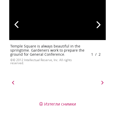
Temple Square is always beautiful in the
springtime. Gardeners work to prepare the
ground for General Conference.
1
/
2
© 2012 Intellectual Reserve, Inc. All rights
reserved.
Изтегли снимки