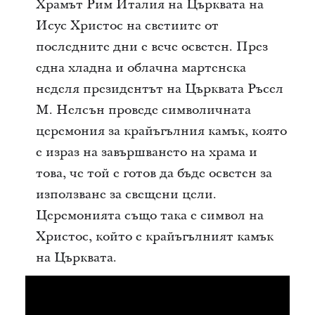
Храмът Рим Италия на Църквата на
Исус Христос на светиите от
последните дни е вече осветен. През
една хладна и облачна мартенска
неделя президентът на Църквата Ръсел
М. Нелсън проведе символичната
церемония за крайъгълния камък, която
е израз на завършването на храма и
това, че той е готов да бъде осветен за
използване за свещени цели.
Церемонията също така е символ на
Христос, който е крайъгълният камък
на Църквата.