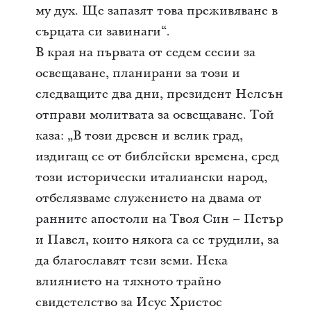
му дух. Ще запазят това преживяване в
сърцата си завинаги“.
В края на първата от седем сесии за
освещаване, планирани за този и
следващите два дни, президент Нелсън
отправи молитвата за освещаване. Той
каза: „В този древен и велик град,
издигащ се от библейски времена, сред
този исторически италиански народ,
отбелязваме служението на двама от
ранните апостоли на Твоя Син – Петър
и Павел, които някога са се трудили, за
да благославят тези земи. Нека
влиянието на тяхното трайно
свидетелство за Исус Христос