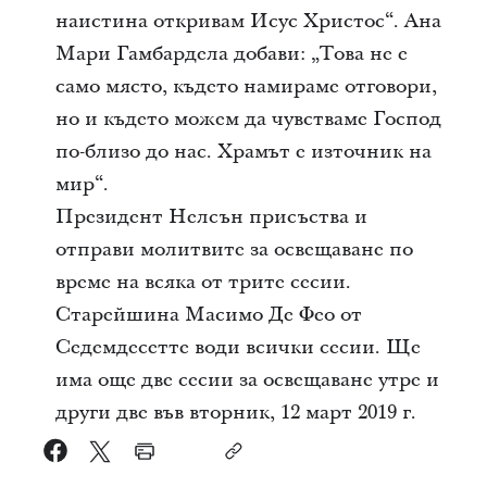
наистина откривам Исус Христос“. Ана
Мари Гамбардела добави: „Това не е
само място, където намираме отговори,
но и където можем да чувстваме Господ
по-близо до нас. Храмът е източник на
мир“.
Президент Нелсън присъства и
отправи молитвите за освещаване по
време на всяка от трите сесии.
Старейшина Масимо Де Фео от
Седемдесетте води всички сесии. Ще
има още две сесии за освещаване утре и
други две във вторник, 12 март 2019 г.