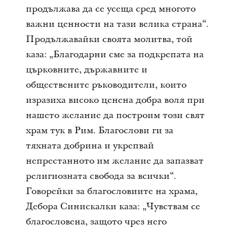
продължава да се усеща сред многото
важни ценности на тази велика страна“.
Продължавайки своята молитва, той
каза: „Благодарни сме за подкрепата на
църковните, държавните и
обществените ръководители, които
изразиха високо ценена добра воля при
нашето желание да построим този свят
храм тук в Рим. Благослови ги за
тяхната добрина и укрепвай
непрестанното им желание да запазват
религиозната свобода за всички“.
Говорейки за благословиите на храма,
Дебора Синискалки каза: „Чувствам се
благословена, защото чрез него