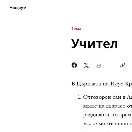
Нюзрум
Тема
Учител
В Църквата на Исус Хр
Отговорен сан в А
мъже на възраст от
раздавани по врем
мъже могат също д