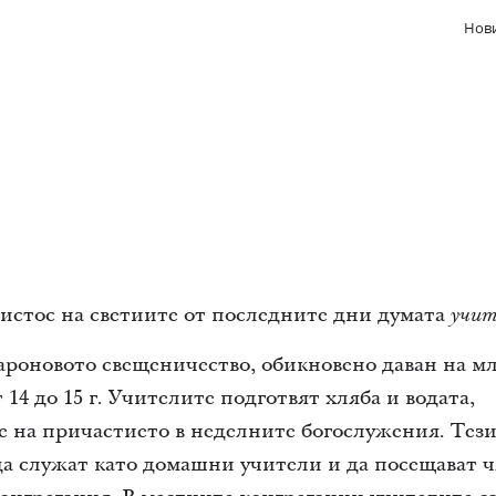
Нови
истос на светиите от последните дни думата
учит
ароновото свещеничество, обикновено даван на м
 14 до 15 г. Учителите подготвят хляба и водата,
е на причастието в неделните богослужения. Тез
а служат като домашни учители и да посещават 