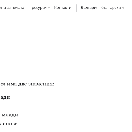
ни за печата
ресурси
Контакти
България
-
български
има две значения:
ел
лади
и млади
членове