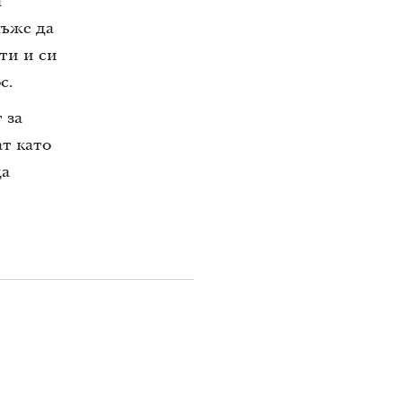
а
мъже да
ти и си
с.
 за
т като
да