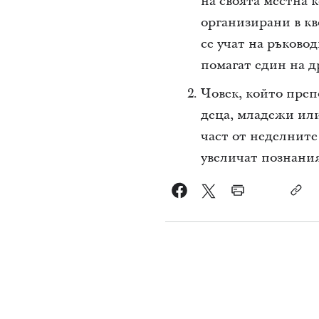
на своята местна 
организирани в кв
се учат на ръково
помагат един на д
Човек, който преп
деца, младежи или
част от неделните
увеличат познания