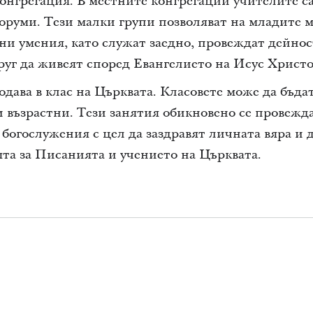
конгрегация. В местните конгрегации учителите с
оруми. Тези малки групи позволяват на младите 
дни умения, като служат заедно, провеждат дейнос
руг да живеят според Евангелието на Исус Христо
одава в клас на Църквата. Класовете може да бъдат
 възрастни. Тези занятия обикновено се провежда
 богослужения с цел да заздравят личната вяра и 
та за Писанията и учението на Църквата.