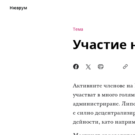
Нюзрум
Тема
Участие 
Активните членове на 
участват в много голям
администриране. Липса
е силно децентрализир
дейности, като наприм