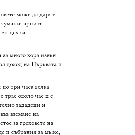
овете може да дарят
и хуманитарните
ен цех за
 за много хора извън
оя доход на Църквата и
по три часа всяка
 трае около час и е
телно зададени и
във вземане на
тос за греховете на
е и събрания за мъже,