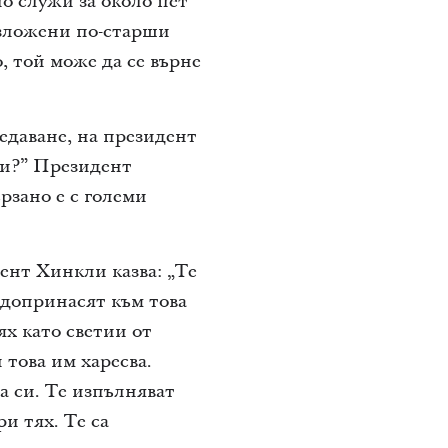
о служи за около пет
ъзложени по-старши
, той може да се върне
едаване, на президент
ли?” Президент
рзано е с големи
ент Хинкли казва: „Те
к допринасят към това
ях като светии от
 това им харесва.
а си. Те изпълняват
и тях. Те са