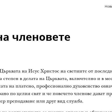
Нови
на членовете
Църквата на Исус Христос на светиите от послед
а степен в делата на Църквата, включтелно и в ме
та на платено, професионално духовенство означ
ано по целия свят и че повечето членове дават п
ер преподаване или друг вид служба.