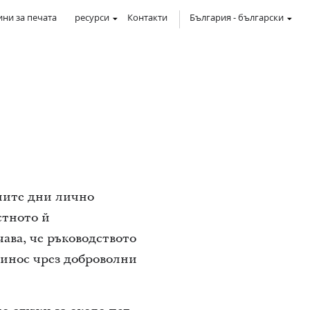
ни за печата
ресурси
Контакти
България
-
български
ните дни лично
стното й
ава, че ръководството
ринос чрез доброволни