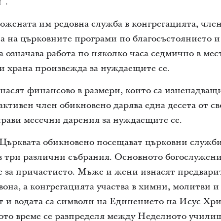
”.
ожената им редовна служба в конгрегацията, член
па на църковните програми по благосъстоянието 
 означава работа по няколко часа седмично в мест
зи храна произвежда за нуждаещите се.
асят финансово в размери, които са изненадващи
ктивен член обикновено дарява една десета от св
прави месечни дарения за нуждаещите се.
Църквата обикновено посещават църковни служби 
в три различни събрания. Основното богослужение
е за причастието. Мъже и жени изнасят предвари
она, а конгрегацията участва в химни, молитви и 
 и водата са символи на Единението на Исус Хрис
ото време се разпределя между Неделното училищ