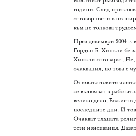
Местният ръководител 
години. След приклюва
отговорности в по-шир
към не толкова трудое
През декември 2004 г.
Гордън Б. Хинкли бе з
Хинкли отговаря: „Не, 
очаквания, но това е ч
Относно новите членов
се включват в работата
велико дело, Божието д
последните дни. И това
Очакват тяхната религ
тези изисквания. Дават