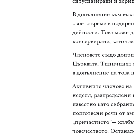
ентусиазирани и верни
В допълнение към възл
своето време в подкре
дейности. Това може да
консервиране, като та
Членовете също доприн
Църквата. Типичният а
в допълнение на това 
Активните членове на 
неделя, разпределени 
известно като събрани
подготвени речи от амв
„причастието”— хлябът
човечеството. Останал