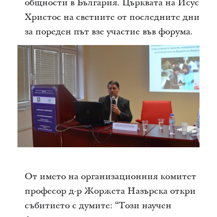
общности в България. Църквата на Исус
Христос на светиите от последните дни
за пореден път взе участие във форума.
От името на организационния комитет
професор д-р Жоржета Назърска откри
събитието с думите: “Този научен