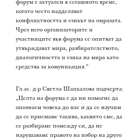
форум е актуален в сегашното време,
когато често надделяват
конфликтността и езикът на омразата.
Чрез него организаторите и
участниците във форума се опитват да
утвърждават мира, разбирателството,
диалогичността и езика на мира като
средства за комуникация.“
Гл.ас. д-р Светла Шапкалова подчерта:
„Целта на форума е да ни помогне да
опознаем човека до нас и да се научим
да се приемаме такива, каквито сме, да
се разбираме помежду си, да не
нарушаваме правото на избор на друго