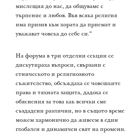
мислещия до нас, да общуваме с
търпение и любов. Във всяка религия
има призив към хората да приемат и
уважават човека до себе си.“
На форума в три отделни секции се
дискутираха въпроси, свързани с
етническото и религиозното
съжителство, обсъждаха се човешките
права и тяхната защита, дадоха се
обяснения за това как всички сме
създадени различни, но в същото време
можем хармонично да живеем в един
глобален и динамичен свят на промени.