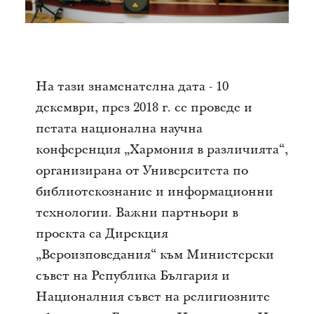
На тази знаменателна дата - 10
декември, през 2018 г. се проведе и
петата национална научна
конференция „Хармония в различията“,
организирана от Университета по
библиотекознание и информационни
технологии. Важни партньори в
проекта са Дирекция
„Вероизповедания“ към Министерски
съвет на Република България и
Националния съвет на религиозните