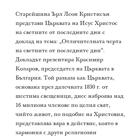
Старейшина Ърл Леон Кристисън
представи Църквата на Исус Христос
на светиите от последните дни с
доклад на тема: „Отличителната черта
на светиите от последните дни“.
Докладът презентира Красимир
Коларов, председател на Църквата в
България. Той разказа как Църквата,
основана през далечната 1830 г. от
шестима свещеници, днес наброява над
16 милиона членове по целия свят,
чийто живот, по подобие на Христовия,
представлява вяра в действие, която в
хармония с други религиозни