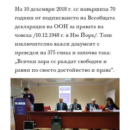
На 10 декември 2018 г. се навършиха 70
години от подписването на Всеобщата
декларация на ООН за правата на
човека /10.12.1948 г. в Ню Йорк/. Този
изключително важен документ е
преведен на 375 езика и започва така:
„Всички хора се раждат свободни и
равни по своето достойнство и права“.