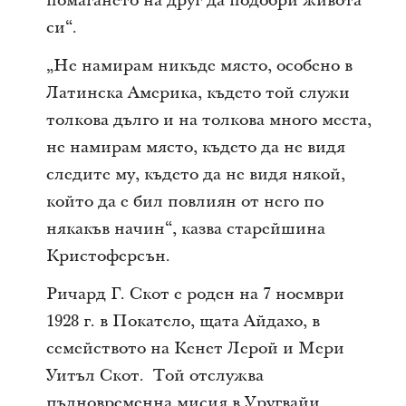
помагането на друг да подобри живота
си“.
„Не намирам никъде място, особено в
Латинска Америка, където той служи
толкова дълго и на толкова много места,
не намирам място, където да не видя
следите му, където да не видя някой,
който да е бил повлиян от него по
някакъв начин“, казва старейшина
Кристоферсън.
Ричард Г. Скот е роден на 7 ноември
1928 г. в Покатело, щата Айдахо, в
семейството на Кенет Лерой и Мери
Уитъл Скот. Той отслужва
пълновременна мисия в Уругвайи