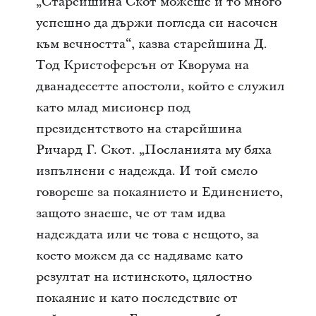
„Старейшина Скот можеше и то много
успешно да държи погледа си насочен
към вечността“, казва старейшина Д.
Тод Кристоферсън от Кворума на
дванадесетте апостоли, който е служил
като млад мисионер под
президентството на старейшина
Ричард Г. Скот. „Посланията му бяха
изпълнени с надежда. И той смело
говореше за покаянието и Единението,
защото знаеше, че от там идва
надеждата или че това е нещото, за
което можем да се надяваме като
резултат на истинското, цялостно
покаяние и като последствие от