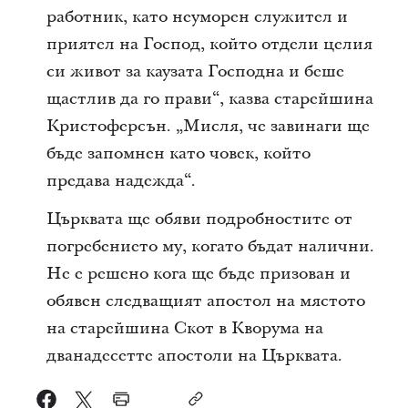
работник, като неуморен служител и
приятел на Господ, който отдели целия
си живот за каузата Господна и беше
щастлив да го прави“, казва старейшина
Кристоферсън. „Мисля, че завинаги ще
бъде запомнен като човек, който
предава надежда“.
Църквата ще обяви подробностите от
погребението му, когато бъдат налични.
Не е решено кога ще бъде призован и
обявен следващият апостол на мястото
на старейшина Скот в Кворума на
дванадесетте апостоли на Църквата.