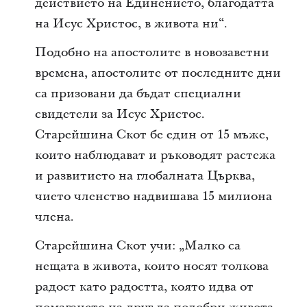
действието на Единението, благодатта
на Исус Христос, в живота ни“.
Подобно на апостолите в новозаветни
времена, апостолите от последните дни
са призовани да бъдат специални
свидетели за Исус Христос.
Старейшина Скот бе един от 15 мъже,
които наблюдават и ръководят растежа
и развитието на глобалната Църква,
чието членство надвишава 15 милиона
члена.
Старейшина Скот учи: „Малко са
нещата в живота, които носят толкова
радост като радостта, която идва от