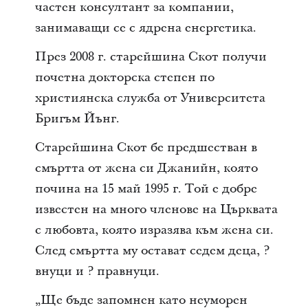
частен консултант за компании,
занимаващи се с ядрена енергетика.
През 2008 г. старейшина Скот получи
почетна докторска степен по
християнска служба от Университета
Бригъм Йънг.
Старейшина Скот бе предшестван в
смъртта от жена си Джанийн, която
почина на 15 май 1995 г. Той е добре
известен на много членове на Църквата
с любовта, която изразява към жена си.
След смъртта му остават седем деца, ?
внуци и ? правнуци.
„Ще бъде запомнен като неуморен