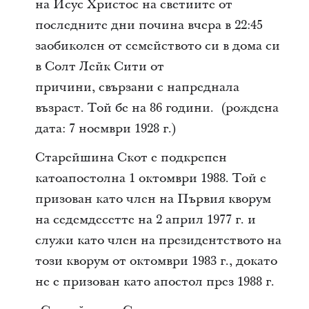
на Исус Христос на светиите от
последните дни почина вчера в 22:45
заобиколен от семейството си в дома си
в Солт Лейк Сити от
причини, свързани с напреднала
възраст. Той бе на 86 години. (рождена
дата: 7 ноември 1928 г.)
Старейшина Скот е подкрепен
катоапостолна 1 октомври 1988. Той е
призован като член на Първия кворум
на седемдесетте на 2 април 1977 г. и
служи като член на президентството на
този кворум от октомври 1983 г., докато
не е призован като апостол през 1988 г.