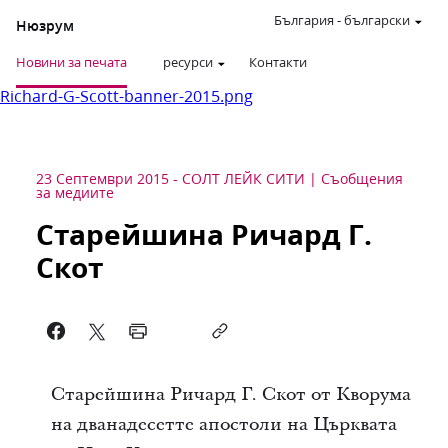
България
-
български
Нюзрум
Новини за печата
ресурси
Контакти
Richard-G-Scott-banner-2015.png
23 Септември 2015
-
СОЛТ ЛЕЙК СИТИ
Съобщения
за медиите
Старейшина Ричард Г.
Скот
Старейшина Ричард Г. Скот от Кворума
на дванадесетте апостоли на Църквата