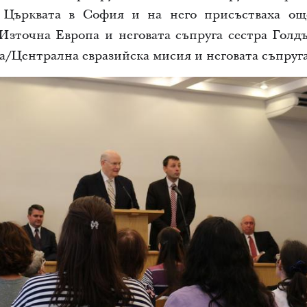
а Църквата в София и на него присъстваха ощ
Източна Европа и неговата
съпруга сестра Голд
ка/Централна евразийска мисия и неговата
съпруга