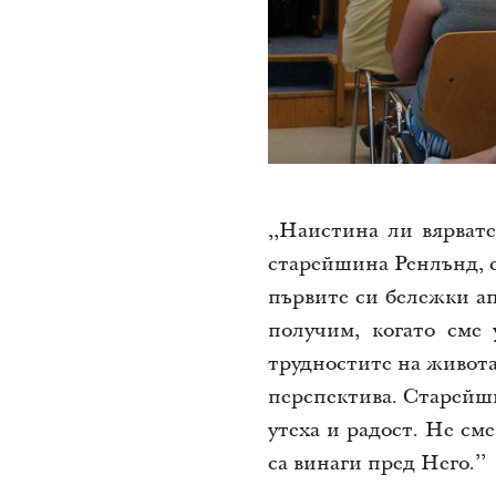
,,Наистина ли вярвате
старейшина Ренлънд, с
първите си бележки ап
получим, когато сме 
трудностите на живота,
перспектива. Старейши
утеха и радост. Не см
са винаги пред Него.’’