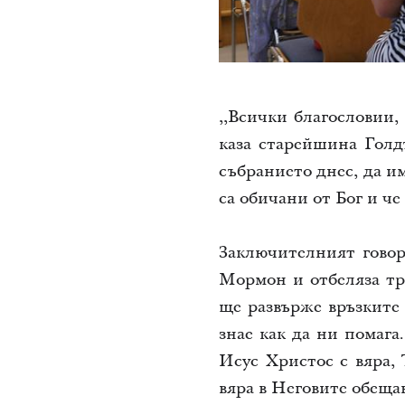
,,Всички благословии, 
каза старейшина Голд
събранието днес, да и
са обичани от Бог и че
Заключителният говор
Мормон и отбеляза тр
ще развърже връзките 
знае как да ни помага
Исус Христос с вяра,
вяра в Неговите обеща