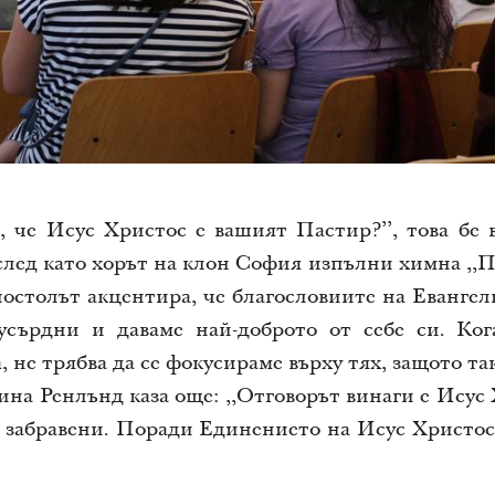
, че Исус Христос е вашият Пастир?’’, това бе 
лед като хорът на клон София изпълни химна ,,Па
остолът акцентира, че благословиите на Евангел
усърдни и даваме най-доброто от себе си. Ко
 не трябва да се фокусираме върху тях, защото та
на Ренлънд каза още: ,,Отговорът винаги е Исус 
е забравени. Поради Единението на Исус Христо