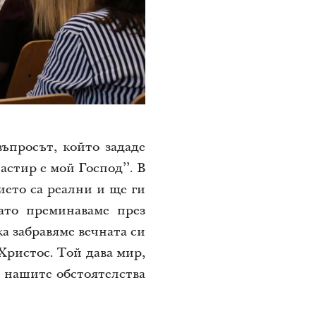
въпросът, който зададе
стир е мой Господ’’. В
ието са реални и ще ги
гато преминаваме през
ка забравяме вечната си
Христос. Той дава мир,
с нашите обстоятелства