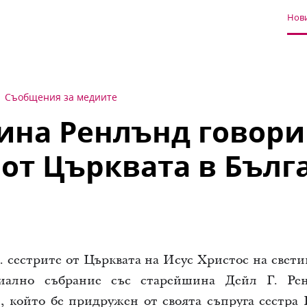
Нови
Съобщения за медиите
на Ренлънд говори
 от Църквата в Бълг
г. сестрите от Църквата на Исус Христос на свет
циално събрание със старейшина Дейл Г. Ре
, който бе придружен от своята съпруга сестра