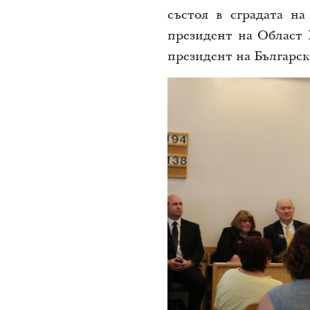
състоя в сградата н
президент
на Област 
президент
на Българс