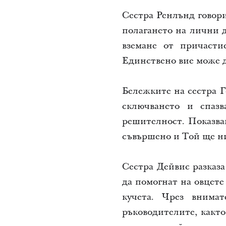
Сестра Ренлънд говори
полагането на лични д
вземане от причасти
Единствено вие може да
Бележките на сестра Г
сключването и спазв
решителност. Показва
съвършено и Той ще ни
Сестра Дейвис разказа
да помогнат на овцете 
кучета. Чрез внима
ръководителите, както