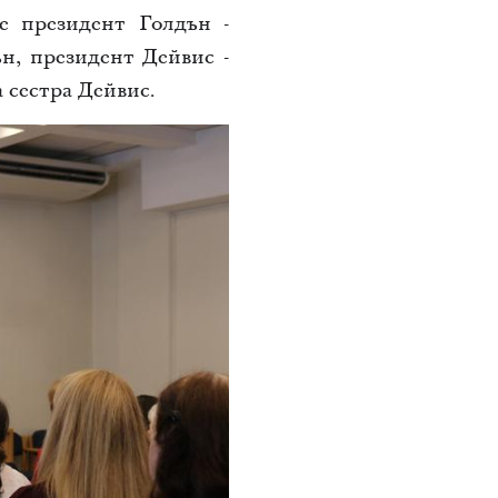
е президент Голдън -
ън, президент Дейвис -
 сестра Дейвис.