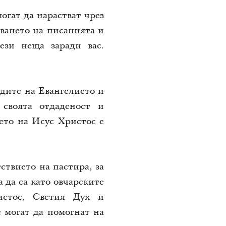
огат да нарастват чрез
аването на писанията и
ези неща заради вас.
едите на Евангелието и
 своята отдаденост и
ето на Исус Христос е
ствието на пастира, за
а да са като овчарските
истос, Светия Дух и
е могат да помогнат на