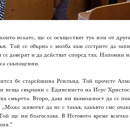
които искате, ще се осъществят тук или от друга
ън. Той се обърна с молба към сестрите да запи
м се доверят и да действат според тях. Напомни н
 са скъпоценни.
ител бе старейшина Ренлънд. Той прочете Алма 
и неща свързани с Единението на Исус Христос
на смъртта. Второ, дава ни възможност да се по
. ,,Може животът да не е такъв, какъвто сме очак
 Той ще ни благославя. В Неговото време всичко
ния.“