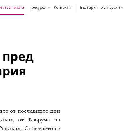
ни за печата
ресурси
Контакти
България
-
български
 пред
ария
иите от последните дни
нлънд от Кворума на
 Ренлънд. Събитието се