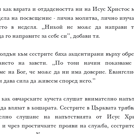
 как вярата и отдадеността ни на Исус Христос м
ела на посвещение - лична молитва, лично изуч
ето в неделя. ,,Никой не може да направи т
 го направите за себе си’’, добави тя.
олдън към сестрите бяха акцентирани върху обр
ането на завети. ,,По този начин показваме
ме на Бог, че може да ни има доверие. Евангели
 дава сила да живеем според него.’’
 как овчарските кучета слушат внимателно напът
да влязат в кошарата. Сестрите в Църквата трябв
телно слушане на напътствията от Исус Хр
 и чрез простичките прояви на служба, сестрит