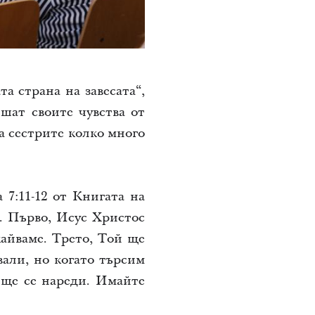
та страна на завесата“,
шат своите чувства от
а сестрите колко много
7:11-12 от Книгата на
. Първо, Исус Христос
кайваме. Трето, Той ще
вали, но когато търсим
 ще се нареди. Имайте