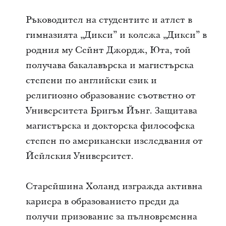
Ръководител на студентите и атлет в
гимназията „Дикси” и колежа „Дикси” в
родния му Сейнт Джордж, Юта, той
получава бакалавърска и магистърска
степени по английски език и
религиозно образование съответно от
Университета Бригъм Йънг. Защитава
магистърска и докторска философска
степен по американски изследвания от
Йейлския Университет.
Старейшина Холанд изгражда активна
кариера в образованието преди да
получи призование за пълновременна