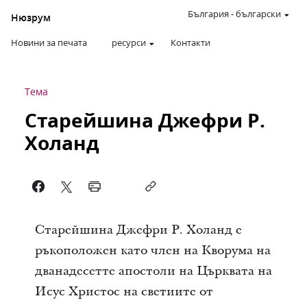
България
-
български
Нюзрум
Новини за печата
ресурси
Контакти
Тема
Старейшина Джефри Р.
Холанд
Старейшина Джефри Р. Холанд е
ръкоположен като член на Кворума на
дванадесетте апостоли на Църквата на
Исус Христос на светиите от