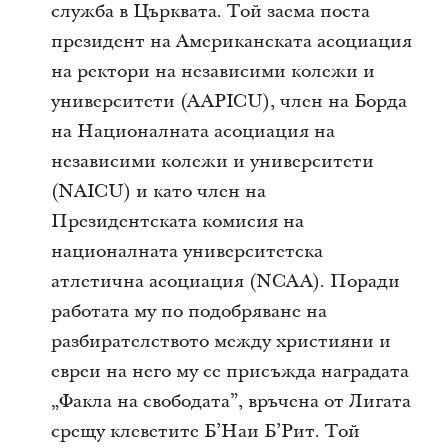
служба в Църквата. Той заема поста
президент на Американската асоциация
на ректори на независими колежи и
университети (AAPICU), член на Борда
на Националната асоциация на
независими колежи и университети
(NAICU) и като член на
Президентската комисия на
националната университетска
атлетична асоциация (NCAA). Поради
работата му по подобряване на
разбирателството между християни и
евреи на него му се присъжда наградата
„Факла на свободата”, връчена от Лигата
срещу клеветите Б’Наи Б’Рит. Той