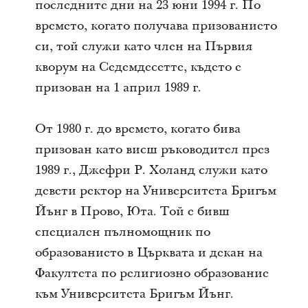
последните дни на 23 юни 1994 г. По
времето, когато получава призованието
си, той служи като член на Първия
кворум на Седемдесетте, където е
призован на 1 април 1989 г.
От 1980 г. до времето, когато бива
призован като висш ръководител през
1989 г., Джефри Р. Холанд служи като
девети ректор на Университета Бригъм
Йънг в Прово, Юта. Той е бивш
специален пълномощник по
образованието в Църквата и декан на
Факултета по религиозно образование
към Университета Бригъм Йънг.