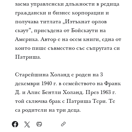
заема управленски длъжности в редица
граждански и бизнес корпорации и
получава титлата „Изтъкнат орлов
скаут”, присъдена от Бойскаути на
Америка. Автор е на осем книги, една от
които пише съвместно със съпругата си
Патриша.
Старейшина Холанд е роден на 3
декември 1940 г. в семейството на Франк
Д. и Алис Бентли Холанд. През 1963 г.
той сключва брак с Патриша Тери. Те
са родители на три деца.