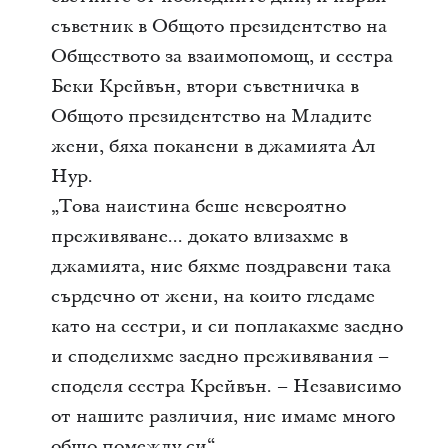
съветник в Общото президентство на
Обществото за взаимопомощ, и сестра
Беки Крейвън, втори съветничка в
Общото президентство на Младите
жени, бяха поканени в джамията Ал
Нур.
„Това наистина беше невероятно
преживяване... докато влизахме в
джамията, ние бяхме поздравени така
сърдечно от жени, на които гледаме
като на сестри, и си поплакахме заедно
и споделихме заедно преживявания –
споделя сестра Крейвън. – Независимо
от нашите различия, ние имаме много
общо помежду си“.