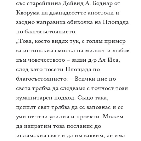
със старейшина Дейвид А. Беднар от
Кворума на дванадесетте апостоли и
заедно направиха обиколка на Площада
по благосъстоянието.
„Това, което видях тук, е голям пример
за истинския смисъл на милост и любов
към човечеството – заяви д-р Ал Иса,
след като посети Площада по
благосъстоянието. – Всички ние по
света трябва да следваме с точност този
хуманитарен подход. Също така,
целият свят трябва да се запознае и се
учи от тези усилия и проекти. Можем
да изпратим това послание до
ислямския свят и да им заявим, че има