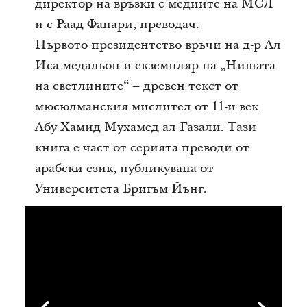
директор на връзки с медиите на МСЛ
и с Раад Фанари, преводач.
Първото президентство връчи на д-р Ал
Иса медальон и екземпляр на „Нишата
на светлините“ – древен текст от
мюсюлманския мислител от 11-и век
Абу Хамид Мухамед ал Газали. Тази
книга е част от серията преводи от
арабски език, публикувана от
Университета Бригъм Йънг.