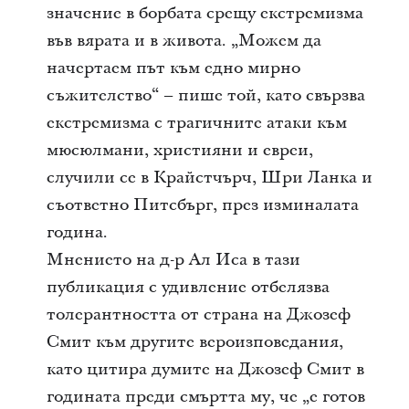
значение в борбата срещу екстремизма
във вярата и в живота. „Можем да
начертаем път към едно мирно
съжителство“ – пише той, като свързва
екстремизма с трагичните атаки към
мюсюлмани, християни и евреи,
случили се в Крайстчърч, Шри Ланка и
съответно Питсбърг, през изминалата
година.
Мнението на д-р Ал Иса в тази
публикация с удивление отбелязва
толерантността от страна на Джозеф
Смит към другите вероизповедания,
като цитира думите на Джозеф Смит в
годината преди смъртта му, че „е готов