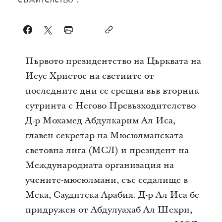
Първото президентство на Църквата на
Исус Христос на светиите от
последните дни се срещна във вторник
сутринта с Негово Превъзходителство
Д-р Мохамед Абдулкарим Ал Иса,
главен секретар на Мюсюлманската
световна лига (МСЛ) и президент на
Международната организация на
учените-мюсюлмани, със седалище в
Мека, Саудитска Арабия. Д-р Ал Иса бе
придружен от Абдулуахаб Ал Шехри,