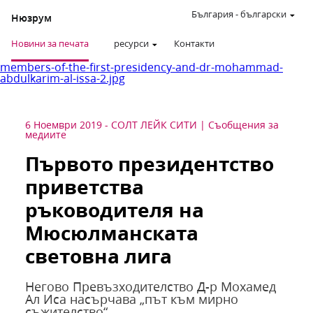
България
-
български
Нюзрум
Новини за печата
ресурси
Контакти
members-of-the-first-presidency-and-dr-mohammad-
abdulkarim-al-issa-2.jpg
6 Ноември 2019
-
СОЛТ ЛЕЙК СИТИ
Съобщения за
медиите
Първото президентство
приветства
ръководителя на
Мюсюлманската
световна лига
Негово Превъзходителство Д-р Мохамед
Ал Иса насърчава „път към мирно
съжителство“.