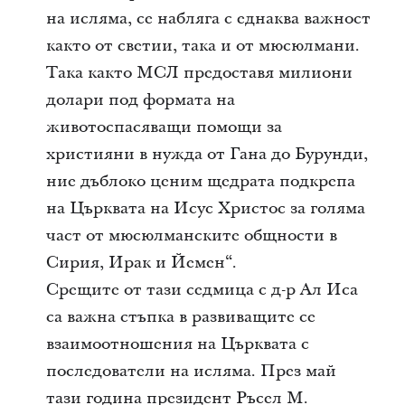
на исляма, се набляга с еднаква важност
както от светии, така и от мюсюлмани.
Така както МСЛ предоставя милиони
долари под формата на
животоспасяващи помощи за
християни в нужда от Гана до Бурунди,
ние дъблоко ценим щедрата подкрепа
на Църквата на Исус Христос за голяма
част от мюсюлманските общности в
Сирия, Ирак и Йемен“.
Срещите от тази седмица с д-р Ал Иса
са важна стъпка в развиващите се
взаимоотношения на Църквата с
последователи на исляма. През май
тази година президент Ръсел М.