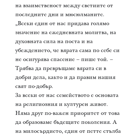
на взаимственост между светиите от
последните дни и мюсюлманите.
„Всеки един от нас придава голямо
значение на ежедневната молитва, на
духовната сила на поста и на
убеждението, че вярата сама по себе си
не осигурява спасение – пише той. –
Трябва да превръщаме вярата си в
добри дела, както и да правим нашия
свят по-добър.
За всеки от нас семейството е основата
на религиозния и културен живот.
Няма друг по-важен приоритет от това
да образоваме бъдещите поколения. А
на милосърдието, един от петте стълба