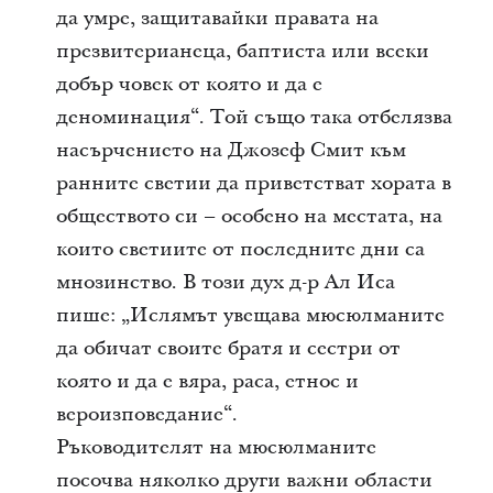
да умре, защитавайки правата на
презвитерианеца, баптиста или всеки
добър човек от която и да е
деноминация“. Той също така отбелязва
насърчението на Джозеф Смит към
ранните светии да приветстват хората в
обществото си – особено на местата, на
които светиите от последните дни са
мнозинство. В този дух д-р Ал Иса
пише: „Ислямът увещава мюсюлманите
да обичат своите братя и сестри от
която и да е вяра, раса, етнос и
вероизповедание“.
Ръководителят на мюсюлманите
посочва няколко други важни области