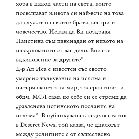
хора в някои части на света, които
посвещават живота си най-вече на това
да служат на своите братя, сестри и
човечество. Искам да Ви поздравя.
Наистина съм изненадан от нивото на
извършваното от вас дело. Вие сте
вдъхновение за другите“.
Д-р Ал Иса е известен със своето
умерено тълкувание на исляма и
насърчаването на мир, толерантност и
обич. МСЛ сама по себе си се стреми да
„разяснява истинското послание на
исляма“. В публикувана в неделя статия
в Deseret News, той казва, че диалогът
между религиите е от съществено