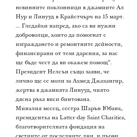
невинните поклонници в джамиите Ал
Нур и Линууд в Крайстчърч на 15 март.
... Гледайки напред, ако са ви нужни
доброволци, които да помогнат с
изграждането и ремонтните дейности,
финансирани от тези дарения, за нас
ще бъде чест да ви окажем помощ“.
Президент Нелсън също заяви, че
лично ще се моли за Ахмед Джахангир,
жертва в джамията Линууд, чиято
дясна ръка виси бинтована.
Миналия месец, сестра Шарън Юбанк,
президентка на Latter-day Saint Charities,
благотворителната фондация на
светиите от последните дни, и първи