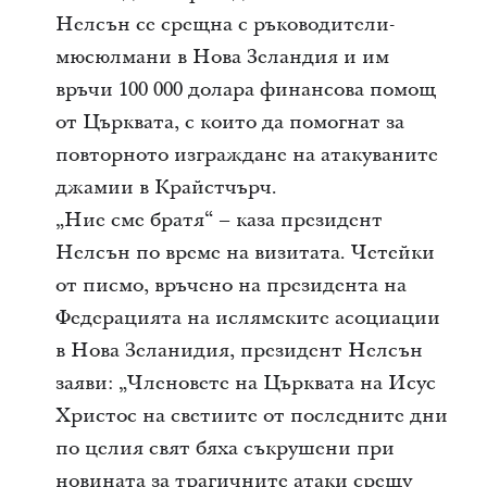
Нелсън се срещна с ръководители-
мюсюлмани в Нова Зеландия и им
връчи 100 000 долара финансова помощ
от Църквата, с които да помогнат за
повторното изграждане на атакуваните
джамии в Крайстчърч.
„Ние сме братя“ – каза президент
Нелсън по време на визитата. Четейки
от писмо, връчено на президента на
Федерацията на ислямските асоциации
в Нова Зеланидия, президент Нелсън
заяви: „Членовете на Църквата на Исус
Христос на светиите от последните дни
по целия свят бяха съкрушени при
новината за трагичните атаки срещу