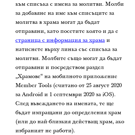
към списъка с имена за молитви. Молби
за добавяне на име към списъците за
молитва в храма могат да бъдат
отправяни, като посетите която и да е
страница с информация за храма
и
натиснете върху линка със списъка за
молитви. Молбите също могат да бъдат
отправяни и посредством раздел
„Храмове“ на мобилното приложение
Member Tools (считано от 25 август 2020
за Android и 1 септември 2020 за iOS).
След въвеждането на имената, те ще
бъдат изпращани до определения храм
(или до най-близкия действащ храм, ако
избраният не работи).