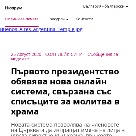
България
-
български
Нюзрум
Новини за печата
ресурси
Контакти
Buenos_Aires_Argentina_Temple.jpg
25 Август 2020
-
СОЛТ ЛЕЙК СИТИ
Съобщения за
медиите
Първото президентство
обявява нова онлайн
система, свързана със
списъците за молитва в
храма
Новата система позволява на членовете
на Църквата да изпращат имена на лица в
нужда директно към храма, при което