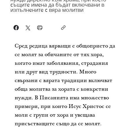
същите имена да бъдат включвани в
изпълнените с вяра молитви
Сред редица вярващи е общоприето да
се молят за обичаните от тях хора,
когато имат заболявания, страдания
или друг вид трудности. Много
свързани с вярата традиции включват
обща молитва за хората с конкретни
нужди. В Писанията има множество
примери, при които Исус Христос се
моли с групи от хора и увещава
присъстващите също да се молят.