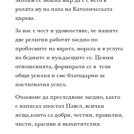
Молим се Божия мир да е с него в
ролята му на папа на Католическата
църква.
За нас е чест и удоволствие, че нашите
две религии работят заедно по
проблемите на вярата, морала и в услуга
на бедните и нуждаещите се. Ценим
отношенията, формирали се в тези
общи усилия и сме благодарни за
постигнатия успех.
Очакваме да преследваме заедно, както
е написал апостол Павел, всички
неща,които са добри, честни, правилни,
чисти, красиви и възхитителни.