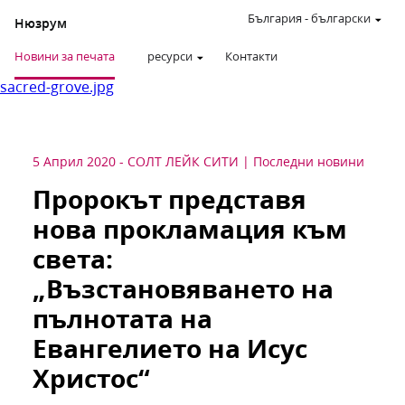
България
-
български
Нюзрум
Новини за печата
ресурси
Контакти
sacred-grove.jpg
5 Април 2020
-
СОЛТ ЛЕЙК СИТИ
Последни новини
Пророкът представя
нова прокламация към
света:
„Възстановяването на
пълнотата на
Евангелието на Исус
Христос“