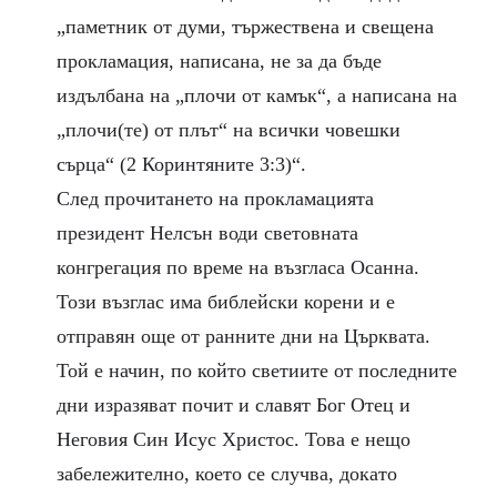
„паметник от думи, тържествена и свещена
прокламация, написана, не за да бъде
издълбана на „плочи от камък“, а написана на
„плочи(те) от плът“ на всички човешки
сърца“ (2 Коринтяните 3:3)“.
След прочитането на прокламацията
президент Нелсън води световната
конгрегация по време на
възгласа Осанна
.
Този възглас има библейски корени и е
отправян още от ранните дни на Църквата.
Той е начин, по който светиите от последните
дни изразяват почит и славят Бог Отец и
Неговия Син Исус Христос. Това е нещо
забележително, което се случва, докато