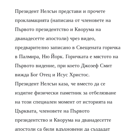
Президент Нелсън представи и прочете
прокламацията (написана от членовете на
Първото президентство и Кворума на
дванадесетте апостоли) чрез видео,
предварително записано в Свещената горичка
в Палмира, Ню Йорк. Горичката е мястото на
Първото видение, при което Джозеф Смит
вижда Бог Отец и Исус Христос.
Президент Нелсън каза, че вместо да се
издигне физически паметник за отбелязване
на този специален момент от историята на
Църквата, членовете на Първото
президентство и Кворума на дванадесетте
апостоли са били вдъхновени да създадат