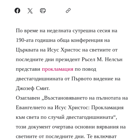
По време на неделната сутрешна сесия на
190-ата годишна обща конференция на
Църквата на Исус Христос на светиите от
последните дни президент Ръсел М. Нелсън
представи
прокламация
по повод
двестагодишнината от Първото видение на
Джозеф Смит.
Озаглавен „Възстановяването на пълнотата на
Евангелието на Исус Христос: Прокламация
към света по случай двестагодишнината“,
този документ очертава основни вярвания на
светиите от последните дни. Те включват