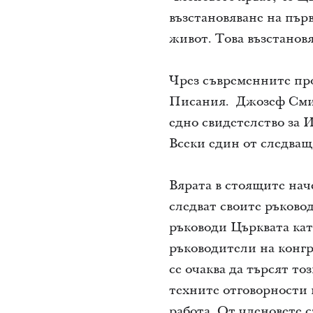
възстановяване на пър
живот. Това възстанов
Чрез съвременните пр
Писания. Джозеф Смит
едно свидетелство за И
Всеки един от следващ
Вярата в стоящите нач
следват своите ръково
ръководи Църквата кат
ръководители на конгр
се очаква да търсят то
техните отговорности 
работа. От членовете с