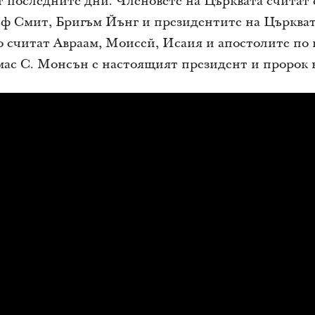
т последните дни. Членовете на Църквата считат
ф Смит, Бригъм Йънг и президентите на Църкват
 считат Авраам, Моисей, Исаия и апостолите по 
мас С. Монсън е настоящият президент и пророк 