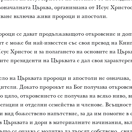
воначалната Църква, организиана от Исус Христо
яване включва живи пророци и апостоли.
ороци се дават продължаващото откровение и до
 е може би най-известен със своя превод на Кни
сус Христос и за полагането на основите на Църкв
ите президенти на Църквата е дал своя характере
ело на Църквата пророци и апостоли не означава,
дители. Докато пророкът на Бог получава открове
о цяло, откровението се получава на всяко ниво, 
егации и отделни семейства и членове. Всъщност
зи вид божествено напътствие, за да им помогне в
в Църквата и дори в материалните начинания, в
ъщо се очаква с молитва да търсят собствено „сви