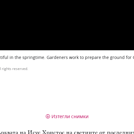
iful in the springtime. Gardeners work to prepare the ground for
l rights reserved.
Изтегли снимки
ърквата на Исус Христос на светиите от последни