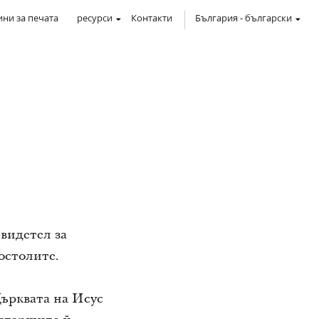
ни за печата
ресурси
Контакти
България
-
български
свидетел за
остолите.
ърквата на Исус