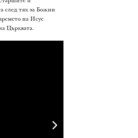
 старшите й
а след тях за Божии
времето на Исус
на Църквата.