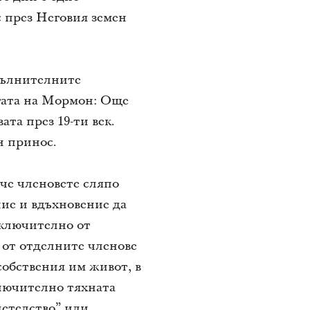
с през Неговия земен
пълнителните
гата на Мормон: Още
ата през 19-ти век.
н принос.
 че членовете сляпо
ние и вдъхновение да
включително от
 от отделните членове
 собствения им живот, в
ключително тяхната
детелство” или