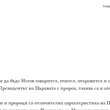
Нови
г да бъде Негов говорител, учител, откровител и 
Президентът на Църквата е пророк, такива са и ап
и и пророци са отличителна характеристика на Ц