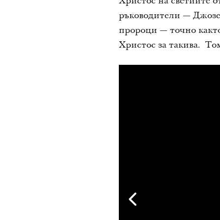
Христос на светиите о
ръководители — Джозе
пророци — точно както
Христос за такива. То