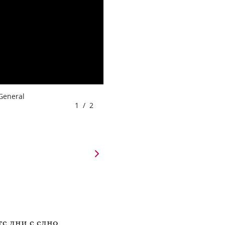
 General
1
/
2
те дни е едно