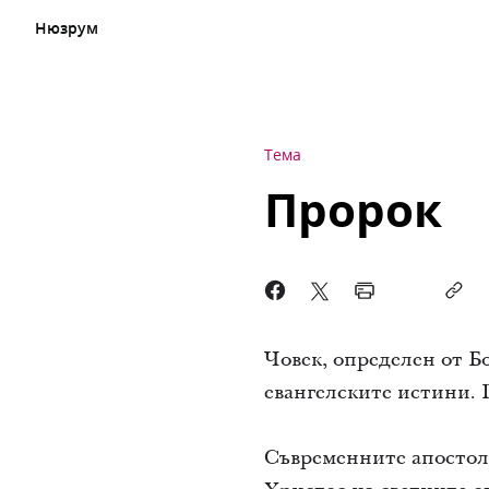
Нюзрум
Тема
Пророк
Човек, определен от Бо
евангелските истини. 
Съвременните апостол