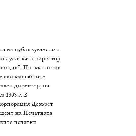
та на публикуването и
то служи като директор
генция”. По- късно той
от най-мащабните
лавен директор, на
 1963 г. В
корпорация Дезърет
идент на Печатната
ските печатни