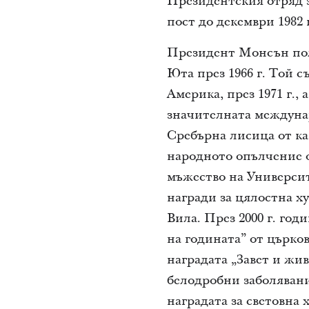
Президентския отряд з
пост до декември 1982 
Президент Монсън пол
Юта през 1966 г. Той с
Америка, през 1971 г.,
значителната междунаро
Сребърна лисица от кан
народното опълчение 
мъжество на Университ
награди за цялостна 
Вила. През 2000 г. го
на годината” от църков
наградата „Завет и жи
белодробни заболявания
наградата за световна