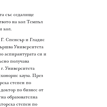
та със седалище
ството на кол Темпъл
и кол.
а Г. Спенсър и Гладис
вършва Университета
 по аспирантурата си и
ъсно получава
 г. Университета
хонорис кауза. През
рска степен по
 доктор по бизнес от
етна образователна
торска степен по