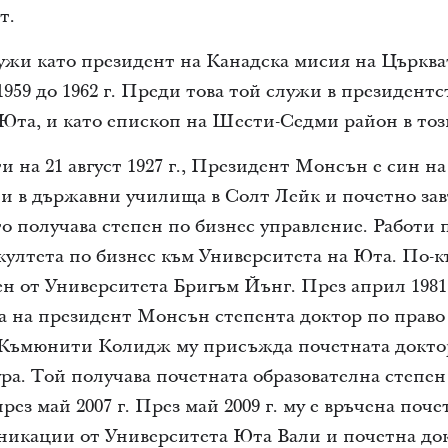
т.
жи като президент на Канадска мисия на Църква
1959 до 1962 г. Преди това той служи в президент
Юта, и като епископ на Шести-Седми район в тоз
 на 21 август 1927 г., Президент Монсън е син н
и в държавни училища в Солт Лейк и почетно за
ато получава степен по бизнес управление. Работи
култета по бизнес към Университета на Юта. По-к
ен от Университета Бригъм Йънг. През април 1981
на президент Монсън степента доктор по право 
к Къмюнити Колидж му присъжда почетната докто
ра. Той получава почетната образователна степен
ез май 2007 г. През май 2009 г. му е връчена поч
никации от Университета Юта Вали и почетна док