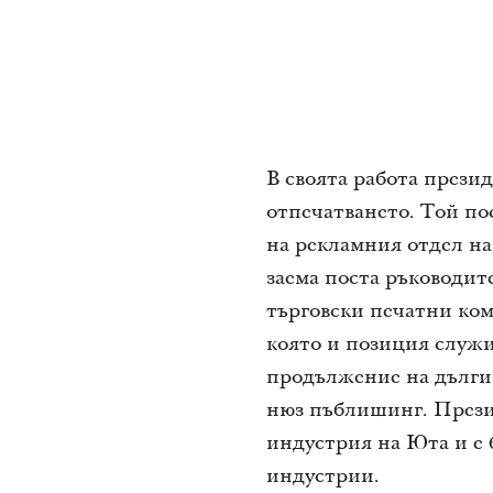
В своята работа прези
отпечатването. Той пос
на рекламния отдел на
заема поста ръководит
търговски печатни ком
която и позиция служи,
продължение на дълги 
нюз пъблишинг. Прези
индустрия на Юта и е 
индустрии.