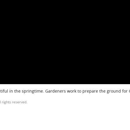
iful in the springtime. Gardeners work to prepare the ground for
l rights reserved.