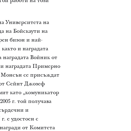
Той работи на този
а Университета на
да на Бойскаути на
рен бизон и най-
, както и наградата
ва наградата Войник от
 и наградата Примерно
ра Монсън се присъждат
 от Сейнт Джозеф
мит като „комуникатор
005 г. той получава
 сърдечни и
г. е удостоен с
 награди от Комитета