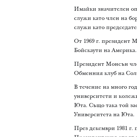
Имайки значителен опи
служи като член на б
служи като председате
От 1969 г. президент
Бойскаути на Америка.
Президент Монсън чле
Обменния клуб на Сол
В течение на много го
университети и колежи
Юта. Също така той за
Университета на Юта.
През декември 1981 г.