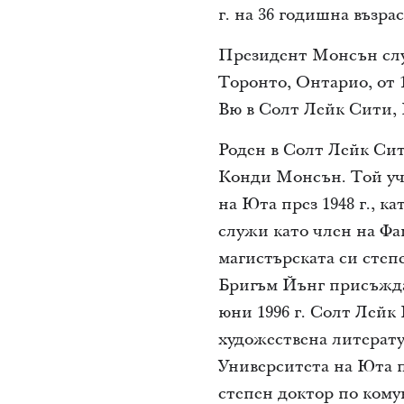
г. на 36 годишна възрас
Президент Монсън слу
Торонто, Онтарио, от 
Вю в Солт Лейк Сити, 
Роден в Солт Лейк Сити
Конди Монсън. Той уч
на Юта през 1948 г., к
служи като член на Фа
магистърската си степ
Бригъм Йънг присъжда 
юни 1996 г. Солт Лей
художествена литерату
Университета на Юта пр
степен доктор по кому