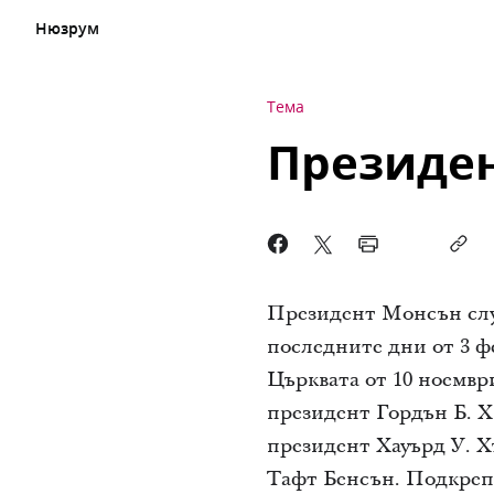
Нюзрум
Тема
Президен
Президент Монсън служ
последните дни от 3 ф
Църквата от 10 ноември
президент Гордън Б. Хи
президент Хауърд У. Хъ
Тафт Бенсън. Подкрепе