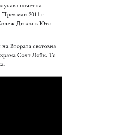
олучава почетна
През май 2011 г.
Колеж Дикси в Юта.
на Втората световна
 храма Солт Лейк. Те
а.