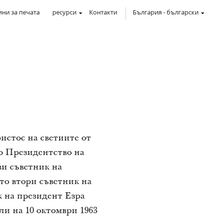
ни за печата
ресурси
Контакти
България
-
български
истос на светиите от
то Президентство на
рви съветник на
ато втори съветник на
к на президент Езра
ли на 10 октомври 1963