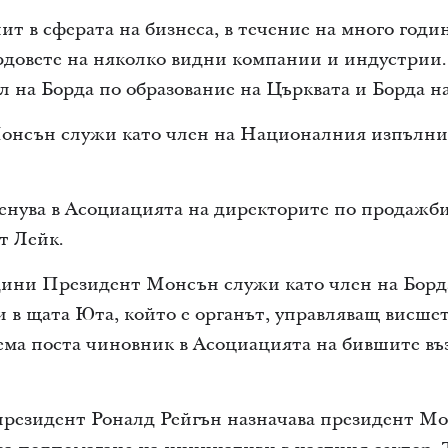
т в сферата на бизнеса, в течение на много год
ордовете на няколко видни компании и индустрии
л на Борда по образование на Църквата и Борда н
 Монсън служи като член на Националния изпълни
нува в Асоциацията на директорите по продажби
т Лейк.
дини Президент Монсън служи като член на Борд
 в щата Юта, който е органът, управляващ висшет
ема поста чиновник в Асоциацията на бившите в
 президент Роналд Рейгън назначава президент Мо