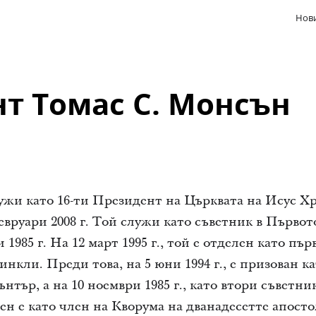
Нови
т Томас С. Монсън
и като 16-ти Президент на Църквата на Исус Хр
евруари 2008 г. Той служи като съветник в Първо
 1985 г. На 12 март 1995 г., той е отделен като пъ
нкли. Преди това, на 5 юни 1994 г., е призован к
нтър, а на 10 ноември 1985 г., като втори съветни
н е като член на Кворума на дванадесетте апосто