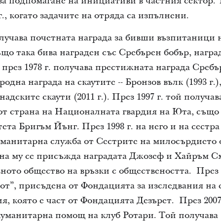
а подпомагане на инициативи в частния сектор. 
г., когато задачите на отряда са изпълнени.
учава почетната награда за бивши възпитаници н
ъщо така бива награден със Сребърен бобър, награ
 а през 1978 г. получава престижната награда Сребъ
дна награда на скаутите -- Бронзов вълк (1993 г.)
адските скаути (2011 г.). През 1997 г. той получа
от страна на Националната гвардия на Юта, също
ета Бригъм Йънг. През 1998 г. на него и на сест
хуманитарна служба от Сестрите на милосърдието
дина му се присъжда наградата Джозеф и Хайръм С
ното общество на връзки с обществеността. През 2
вот”, присъдена от Фондацията за изследвания на
, която е част от Фондацията Дезърет. През 2007 
 хуманитарна помощ на клуб Ротари. Той получава