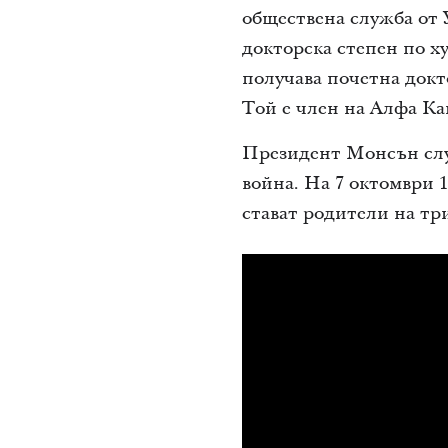
обществена служба от 
докторска степен по х
получава почетна док
Той е член на Алфа Ка
Президент Монсън слу
война. На 7 октомври 
стават родители на три