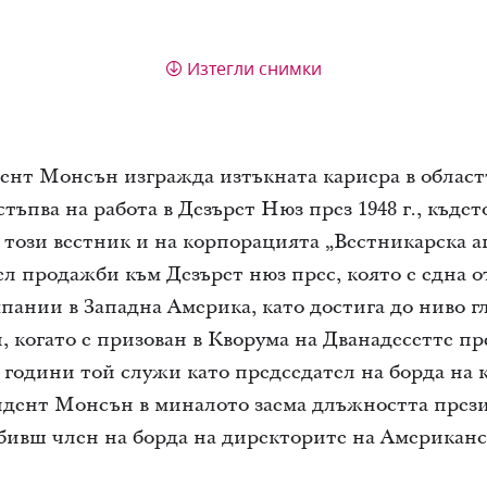
Изтегли снимки
дент Монсън изгражда изтъкната кариера в област
тъпва на работа в Дезърет Нюз през 1948 г., къде
 този вестник и на корпорацията „Вестникарска а
ел продажби към Дезърет нюз прес, която е една 
пании в Западна Америка, като достига до ниво г
 когато е призован в Кворума на Дванадесетте през
години той служи като председател на борда на 
дент Монсън в миналото заема длъжността през
бивш член на борда на директорите на Американ