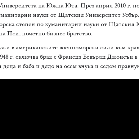
Университета на Южна Юта. През април 2010 г. п
уманитарни науки от Щатския Университет Уебър. 
торска степен по хуманитарни науки от Щатския 
па Пси, почетно бизнес братство.
жи в американските военноморски сили към края 
1948 г. сключва брак с Франсиз Бевърли Джонсън в
 деца и баба и дядо на осем внука и седем правнук