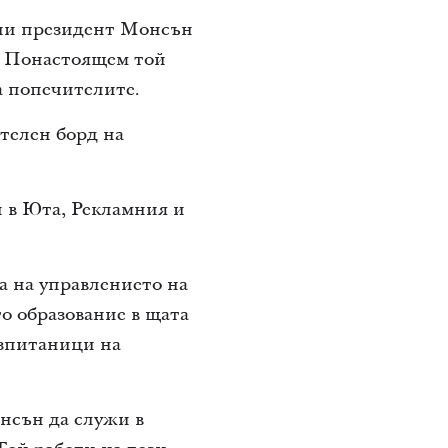
ини президент Монсън
. Понастоящем той
а попечителите.
телен борд на
 в Юта, Рекламния и
а на управлението на
о образование в щата
ъзпитаници на
нсън да служи в