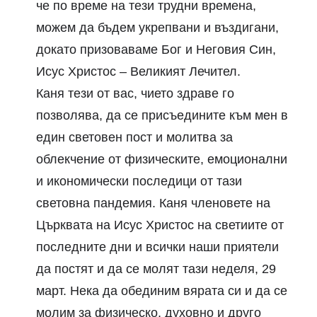
че по време на тези трудни времена,
можем да бъдем укрепвани и въздигани,
докато призоваваме Бог и Неговия Син,
Исус Христос – Великият Лечител.
Каня тези от вас, чието здраве го
позволява, да се присъедините към мен в
един световен пост и молитва
за
облекчение от физическите, емоционални
и икономически последици от тази
световна пандемия.
Каня членовете на
Църквата на Исус Христос на светиите от
последните дни и всички наши приятели
да постят и да се молят тази неделя, 29
март.
Нека да обединим вярата си и да се
молим за физическо, духовно и друго