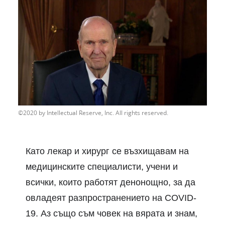
2020 by Intellectual Reserve, Inc. All rights reserved.
Като лекар и хирург се възхищавам на
медицинските специалисти, учени и
всички, които работят
денонощно, за да
овладеят разпространението на
COVID
-
19
.
Аз също съм човек на вярата и знам,