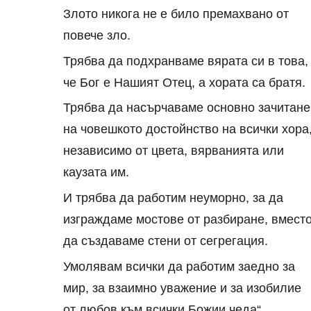
Злото никога не е било премахвано от
повече зло.
Трябва да подхранваме вярата си в това,
че Бог е Нашият Отец, а хората са братя.
Трябва да насърчаваме основно зачитане
на човешкото достойнство на всички хора
независимо от цвета, вярванията или
каузата им.
И трябва да работим неуморно, за да
изграждаме мостове от разбиране, вмест
да създаваме стени от сегрегация.
Умолявам всички да работим заедно за
мир, за взаимно уважение и за изобилие
от любов към всички Божии чеда“.