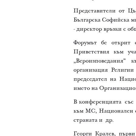
Представители от
Цъ
Българска Софийска м
- директор връзки с об
Форумът бе открит 
Приветствия към уч
„Вероизповедания“ 
организация Религии
председател на Наци
името на Организац
В конференцията със 
към МС, Национален с
страната и др.
Георги Кралев, първи