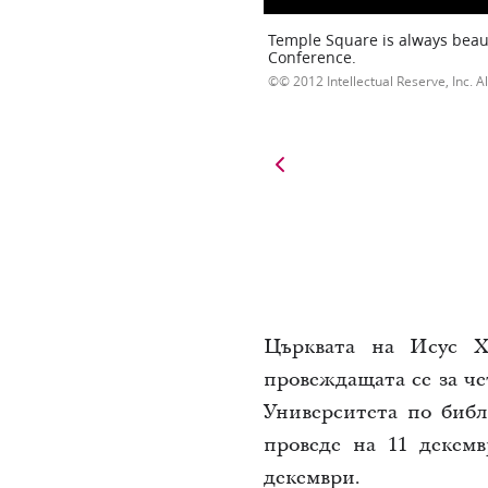
Temple Square is always beaut
Conference.
© 2012 Intellectual Reserve, Inc. Al
Църквата на Исус Х
провеждащата се за ч
Университета по биб
проведе на 11 декемв
декември.