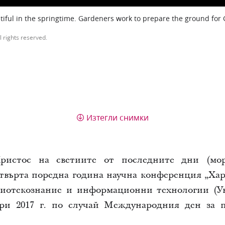
iful in the springtime. Gardeners work to prepare the ground for
l rights reserved.
Изтегли снимки
ристос на светиите от последните дни (м
етвърта поредна година научна конференция „Хар
лиотекознание и информационни технологии (У
ри 2017 г. по случай Международния ден за п