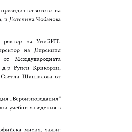
 президентствотото на
а, и Детелина Чобанова
, ректор на УниБИТ.
иректор на Дирекция
л от Международната
 д-р Рупен Крикорян,
 Светла Шапкалова от
ция „Вероизповедания“
ши учебни заведения в
офийска мисия, заяви: