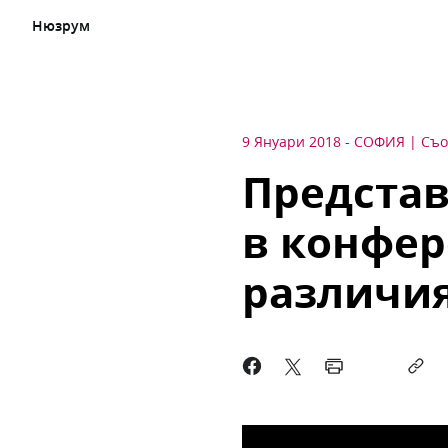
Нюзрум
9 Януари 2018
-
СОФИЯ
Съо
Представ
в конфе
различия