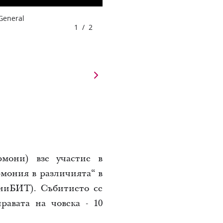
 General
1
/
2
ормони)
взе участие в
мония в различията“ в
ниБИТ). Събитието се
равата на човека - 10