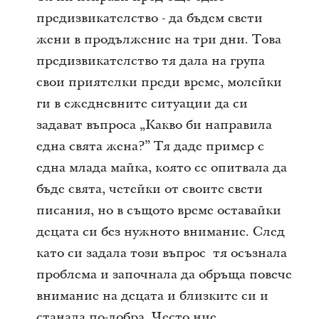
предизвикателство - да бъдем свети
жени в продължение на три дни. Това
предизвикателство тя дала на група
свои приятелки преди време, молейки
ги в ежедневните ситуации да си
задават въпроса „Какво би направила
една свята жена?” Тя даде пример с
една млада майка, която се опитвала да
бъде свята, четейки от своите свети
писания, но в същото време оставайки
децата си без нужното внимание. След
като си задала този въпрос тя осъзнала
проблема и започнала да обръща повече
внимание на децата и близките си и
станала по-добра. Често ние