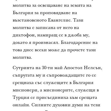
молитва за освещаване на земята на
България за проповядване на
възстановеното Евангелие. Тази
молитва е записана от него на
диктофон, намиращ се в джоба му,
докато я произнасял. Благодарение на
това днес всеки може да прочете тази
молитва.
Сутринта на 30-ти май Апостол Нелсън,
съпругата му и съпровождащите го се
срещнаха със служещите в България
мисионери, а мисионерите, служещи в
Турция се присъединиха към срещата
онлайн. Силните духовни думи на тези