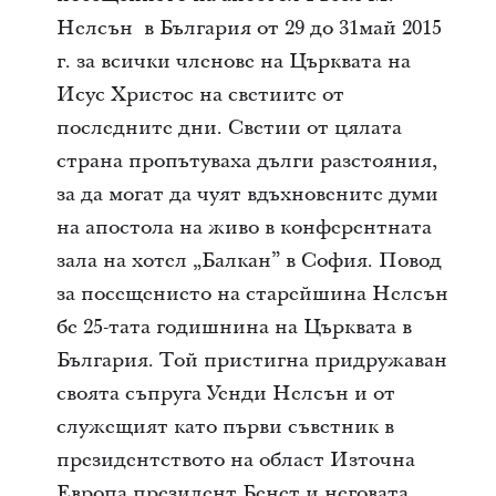
Нелсън в България от 29 до 31май 2015
г. за всички членове на Църквата на
Исус Христос на светиите от
последните дни. Светии от цялата
страна пропътуваха дълги разстояния,
за да могат да чуят вдъхновените думи
на апостола на живо в конферентната
зала на хотел „Балкан” в София. Повод
за посещението на старейшина Нелсън
бе 25-тата годишнина на Църквата в
България. Той пристигна придружаван
своята съпруга Уенди Нелсън и от
служещият като първи съветник в
президентството на област Източна
Европа президент Бенет и неговата