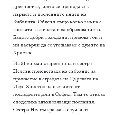
древността, която се преподава в
първите и последните книги на
Библията. Обясни също колко важна е
грижата за жената и за образованието.
Бъдете добри граждани, призова той и
ни насърчи да се угощаваме с думите на
Христос.
На 31-ви май старейшина и сестра
Нелсън присъстваха на събрание за
причастие в сградата на Църквата на
Исус Христос на светиите от
последните дни в София. Там те отново
споделиха вдъхновяващи послания.
Сестра Нелсън разказа случка от