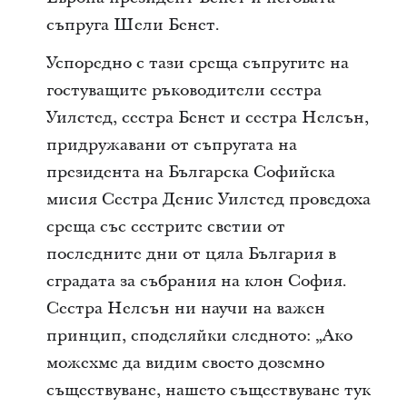
съпруга Шели Бенет.
Успоредно с тази среща съпругите на
гостуващите ръководители сестра
Уилстед, сестра Бенет и сестра Нелсън,
придружавани от съпругата на
президента на Българска Софийска
мисия Сестра Денис Уилстед проведоха
среща със сестрите светии от
последните дни от цяла България в
сградата за събрания на клон София.
Сестра Нелсън ни научи на важен
принцип, споделяйки следното: „Ако
можехме да видим своето доземно
съществуване, нашето съществуване тук