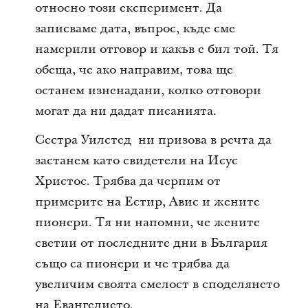
относно този експеримент. Да
записваме дата, въпрос, къде сме
намерили отговор и какъв е бил той. Тя
обеща, че ако направим, това ще
останем изненадани, колко отговори
могат да ни дадат писанията.
Сестра Уилстед ни призова в речта да
застанем като свидетели на Исус
Христос. Трябва да черпим от
примерите на Естир, Авис и жените
пионери. Тя ни напомни, че жените
светии от последните дни в България
също са пионери и че трябва да
увеличим своята смелост в споделянето
на Евангелието.