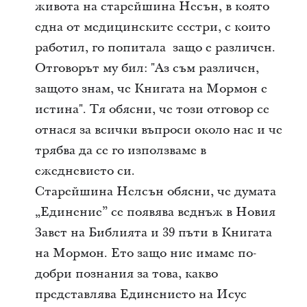
живота на старейшина Несън, в която
една от медицинските сестри, с които
работил, го попитала защо е различен.
Отговорът му бил: "Аз съм различен,
защото знам, че Книгата на Мормон е
истина". Тя обясни, че този отговор се
отнася за всички въпроси около нас и че
трябва да се го използваме в
ежедневието си.
Старейшина Нелсън обясни, че думата
„Единение” се появява веднъж в Новия
Завет на Библията и 39 пъти в Книгата
на Мормон. Ето защо ние имаме по-
добри познания за това, какво
представлява Единението на Исус