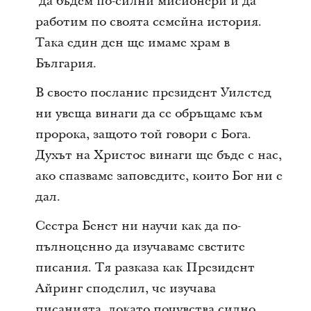
да бъдем по-силни мисионери и да
работим по своята семейна история.
Така един ден ще имаме храм в
България.
В своето послание президент Уилстед
ни увеща винаги да се обръщаме към
пророка, защото той говори с Бога.
Духът на Христос винаги ще бъде с нас,
ако спазваме заповедите, които Бог ни е
дал.
Сестра Бенет ни научи как да по-
пълноценно да изучаваме светите
писания. Тя разказа как Президент
Айринг споделил, че изучава
писанията, докато почувства силно