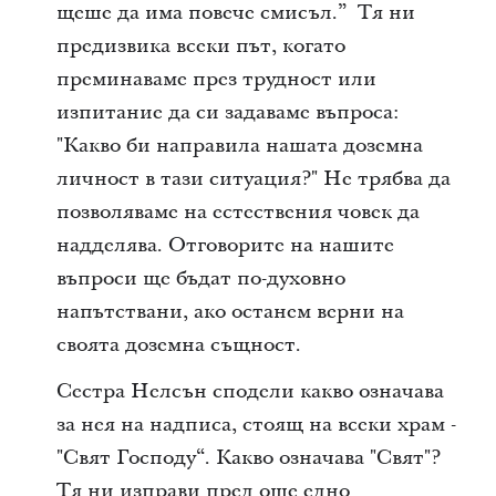
щеше да има повече смисъл.” Тя ни
предизвика всеки път, когато
преминаваме през трудност или
изпитание да си задаваме въпроса:
"Какво би направила нашата доземна
личност в тази ситуация?" Не трябва да
позволяваме на естествения човек да
надделява. Отговорите на нашите
въпроси ще бъдат по-духовно
напътствани, ако останем верни на
своята доземна същност.
Сестра Нелсън сподели какво означава
за нея на надписа, стоящ на всеки храм -
"Свят Господу“. Какво означава "Свят"?
Тя ни изправи пред още едно