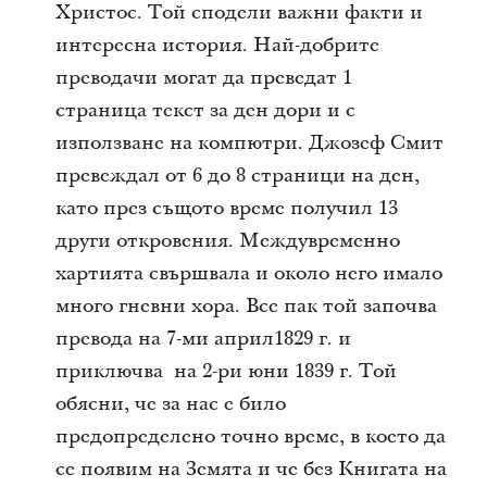
Христос. Той сподели важни факти и
интересна история. Най-добрите
преводачи могат да преведат 1
страница текст за ден дори и с
използване на компютри. Джозеф Смит
превеждал от 6 до 8 страници на ден,
като през същото време получил 13
други откровения. Междувременно
хартията свършвала и около него имало
много гневни хора. Все пак той започва
превода на 7-ми април1829 г. и
приключва на 2-ри юни 1839 г. Той
обясни, че за нас е било
предопределено точно време, в което да
се появим на Земята и че без Книгата на