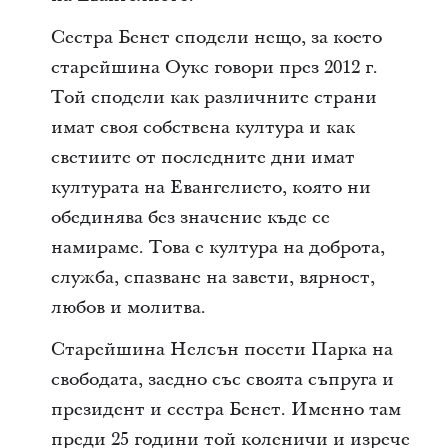
Сестра Бенет сподели нещо, за което
старейшина Оукс говори през 2012 г.
Той сподели как различните страни
имат своя собствена култура и как
светиите от последните дни имат
културата на Евангелието, която ни
обединява без значение къде се
намираме. Това е култура на доброта,
служба, спазване на завети, вярност,
любов и молитва.
Старейшина Нелсън посети Парка на
свободата, заедно със своята съпруга и
президент и сестра Бенет. Именно там
преди 25 години той коленичи и изрече