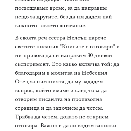
посвещаваме време, за да направим
нещо за другите, без да им дадем най-
важното - своето внимание.
В своята реч сестра Нелсън нарече
светите писания "Книгите с отговори" и
ни призова да си направим 30 дневен
експеримент. Ето какво включва той: да
благодарим в молитва на Небесния
Отец за писанията, да му зададем
въпрос, който имаме и след това да
отворим писанята на произволна
страница и да започнем да четем.
Трябва да четем, докато не открием
отговора. Важно е да си водим записки