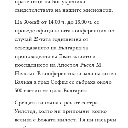
пратеници на Бог укрепиха
свидетелствата на нашите мисионери.
На 30-май от 14.00 ч. до 16.00 ч. се
проведе официалната конференция по
случай 25-тата годишнина от
освещаването на България за
проповядване на Евангелието и
посещението на Апостол Ръсел М.
Нелсън. В конферентната зала на хотел
Балкан в град София се събраха около
500 светии от цяла България.
Срещата започна с реч от сестра
Уилстед, която ни припомни колко
велика е Божата милост. Тя ни насърчи