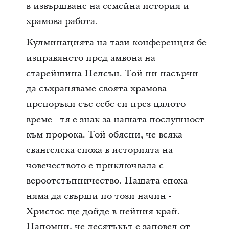
в извършване на семейна история и
храмова работа.
Кулминацията на тази конференция бе
изправянето пред амвона на
старейшина Нелсън. Той ни насърчи
да съхраняваме своята храмова
препоръки със себе си през цялото
време - тя е знак за нашата послушност
към пророка. Той обясни, че всяка
евангелска епоха в историята на
човечеството е приключвала с
вероотстъпничество. Нашата епоха
няма да свърши по този начин -
Христос ще дойде в нейния край.
Напомни, че десятъкът е заповед от