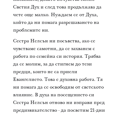
Светия Дух и след това продължава да
чете още малко. Нуждаем се от Духа,
който да ни помага разрешаването на
проблемите ни.
Сестра Нелсън ни посъветва, ако се
чувстваме самотни, да се захванем с
работа по семейна си история. Трябва
да се молим, за да стигнем до тези
предци, които не са приели
Евангелието. Това е духовна работа. Тя
ни помага да се освободим от светското
влияние. В духа на посещението си
Сестра Нелсън отново ни изправи пред
предизвикателство - да посветим 21-дни