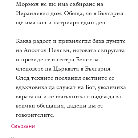
Мормон не ще има събиране на
Израилевия дом. Обеща, че в България
ще има кол и патриарх един ден.
Каква радост и привилегия бяха думите
на Апостол Нелсън, неговата съпругата
и президент и сестра Бенет за
членовете на Църквата в България.
След техните послания светиите се
вдъхновиха да служат на Бог, увеличиха
вярата си и се изпълниха с надежда за
всички обещания, дадени им от
говорителите.
Свързани