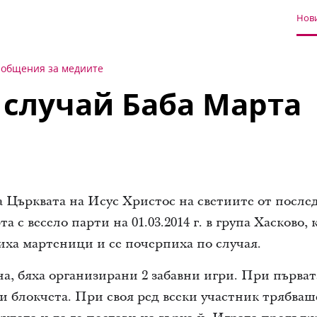
Нови
общения за медиите
 случай Баба Марта
 Църквата на Исус Христос на светиите от после
 с весело парти на 01.03.2014 г. в група Хасково, 
ха мартеници и се почерпиха по случая.
на, бяха организирани 2 забавни игри. При първа
ни блокчета. При своя ред всеки участник трябваш