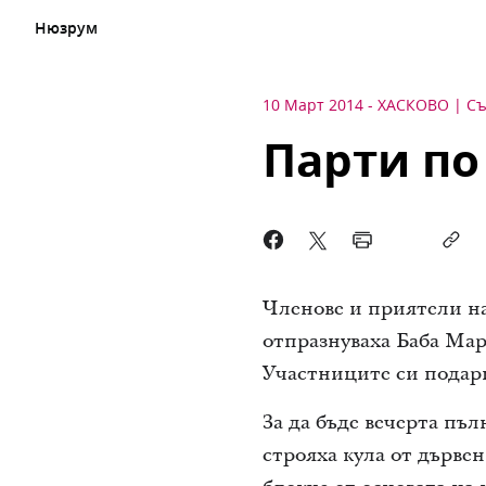
Нюзрум
10 Март 2014
-
ХАСКОВО
Съ
Парти по
Членове и приятели на
отпразнуваха Баба Марта
Участниците си подари
За да бъде вечерта пъл
строяха кула от дърве