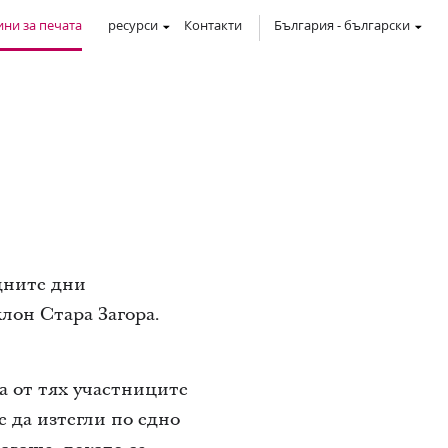
ни за печата
ресурси
Контакти
България
-
български
дните дни
клон Стара Загора.
та от тях участниците
е да изтегли по едно