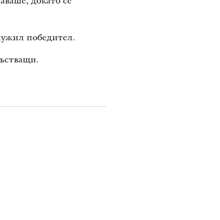
аваше, докато се
лужил победител.
състващи.