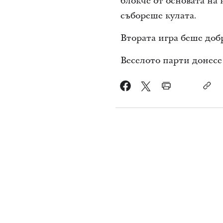
блокче от основата на 
събореше кулата.
Втората игра беше доб
Веселото парти донесе