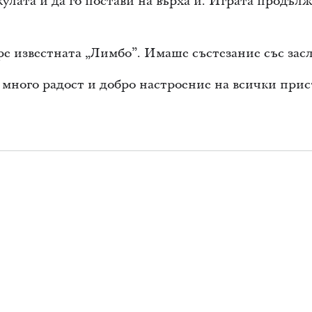
кулата и да го постави на върха й. Играта продълж
ре известната „Лимбо”. Имаше състезание със зас
 много радост и добро настроение на всички при