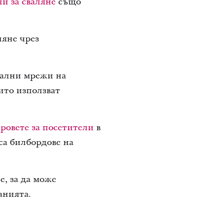
и за сваляне
също
ляне чрез
иални мрежи на
оито използват
ровете за посетители
в
са билбордове на
е, за да може
анията.