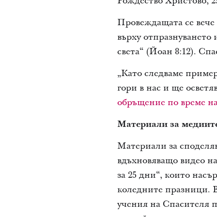
Рождество Христово, 2
Провеждащата се вече 
върху отпразнуването 
света“ (Йоан 8:12). Спа
„Като следваме пример
гори в нас и ще осветя
обръщение по време н
Материали за медиит
Материали за споделя
вдъхновяващо видео на
за 25 дни“, които насъ
коледните празници. В
учения на Спасителя п