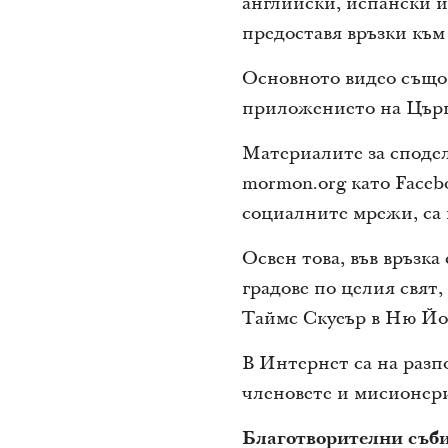
английски, испански и
предоставя връзки към 
Основното видео също 
приложението на Църк
Материалите за споде
mormon.org като Facebo
социалните мрежи, са 
Освен това, във връзк
градове
по целия свят
Таймс Скуеър в Ню Йор
В Интернет са на разпо
членовете и мисионери
Благотворителни съб