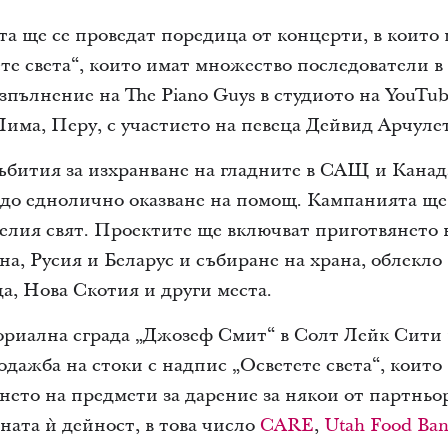
та ще се проведат поредица от концерти, в които
те света“, които имат множество последователи 
изпълнение на The Piano Guys в студиото на YouTu
Лима, Перу, с участието на певеца Дейвид Арчулет
ъбития за изхранване на гладните в САЩ и Канад
до еднолично оказване на помощ. Кампанията ще
целия свят. Проектите ще включват приготвянето 
а, Русия и Беларус и събиране на храна, облекло
а, Нова Скотия и други места.
риална сграда „Джозеф Смит“ в Солт Лейк Сити 
дажба на стоки с надпис „Осветете света“, които
ането на предмети за дарение за някои от партньо
ната ѝ дейност, в това число
CARE
,
Utah Food Ba