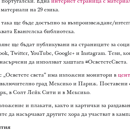
 португалски. Една
интернет страница с материал
материали на 29 езика.
така ще бъде достъпно за възпроизвеждане/изтег
вата Евангелска библиотека.
ляне ще бъдат публикувани на страниците за соц
ok, Twitter, YouTube, Google+ и Instagram. Тези, к
насърчени да използват хаштага #ОсвететеСвета.
а с „Осветете света“ има изложени монитори в
цент
, включително град Мексико и Париж. Поставени 
к, в Солт Лейк Сити и в Мексико.
ложение и плакати, както и картички за раздаван
те да насърчават другите хора да участват в камп
ития