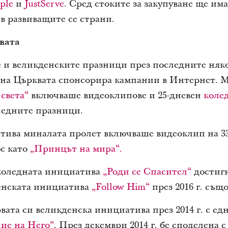
ple
и
JustServe
. Сред стоките за закупуване ще им
 в развиващите се страни.
вата
е и великденските празници през последните няк
на Църквата спонсорира кампании в Интернет.
 света“
включваше видеоклипове и 25-дневен
коле
ледните празници.
тива миналата пролет включваше видеоклип на 33
ос като
„Принцът на мира“.
 коледната инициатива
„Роди се Спасител“
достиг
денската инициатива
„Follow Him“
през 2016 г. същ
вата си великденска инициатива през 2014 г. с е
ие на Него“
. През декември 2014 г. бе споделена 