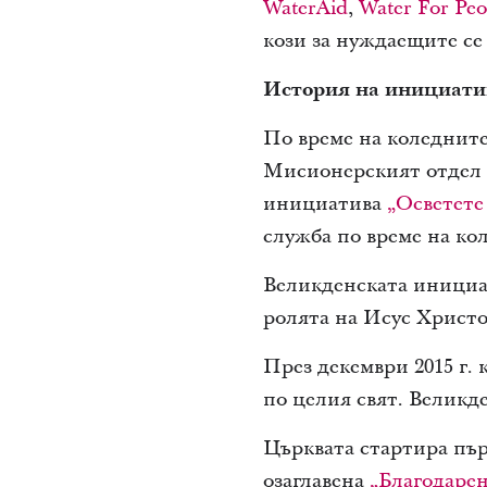
WaterAid
,
Water For Peo
кози за нуждаещите се
История на инициати
По време на коледнит
Мисионерският отдел 
инициатива
„Осветете
служба по време на ко
Великденската инициа
ролята на Исус Христ
През декември 2015 г.
по целия свят. Велик
Църквата стартира пър
озаглавена
„Благодарен