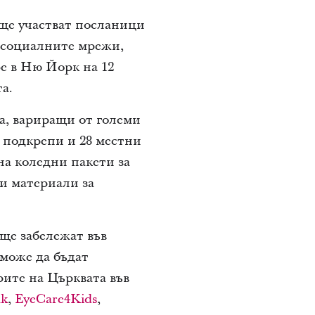
 ще участват посланици
в социалните мрежи,
be в Ню Йорк на 12
а.
а, вариращи от големи
 подкрепи и 28 местни
на коледни пакети за
 и материали за
ще забележат във
 може да бъдат
рите на Църквата във
nk
,
EyeCare4Kids
,