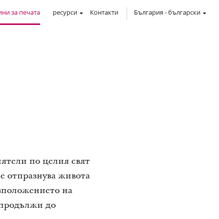
ни за печата
ресурси
Контакти
България
-
български
ятели по целия свят
се отпразнува живота
азположението на
е продължи до