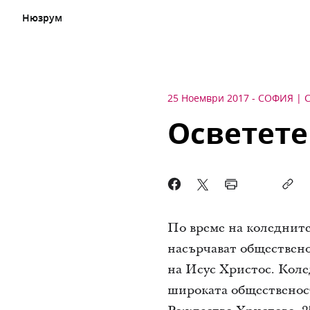
Нюзрум
25 Ноември 2017
-
СОФИЯ
Осветете
По време на коледните
насърчават общественос
на Исус Христос. Коле
широката общественост 