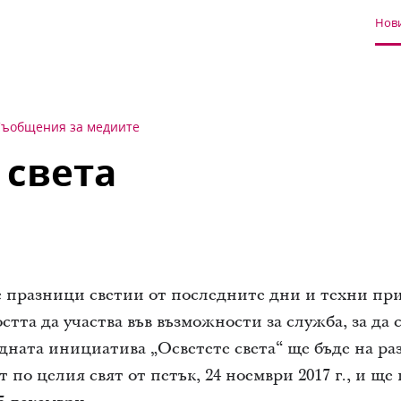
Нови
Съобщения за медиите
 света
 празници светии от последните дни и техни при
тта да участва във възможности за служба, за да 
дната инициатива „Осветете света“ ще бъде на р
по целия свят от петък, 24 ноември 2017 г., и щ