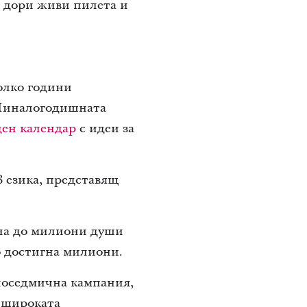
а дори живи пилета и
олко години
 Миналогодишната
ден календар
с идеи за
 езика, представящ
на до милиони души
о достигна милиони.
дноседмична кампания,
с широката