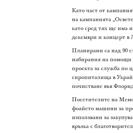
Като част от кампания
на кампанията „Освете
като сред тях ще има 
декември и концерт в 
Планирани са над 90 с
набирания на помощи 
проекта за служба по 
сиропиталища в Украйн
почистване във Флорид
Посетителите на Мемо
фоайето машини за про
използвани за закупув
връзка с благотворител