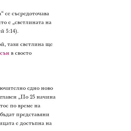
“ се съсредоточава
йто е „светлината на
й 5:14).
й, тази светлина ще
нсън
в своето
лючително едно ново
аглавен „По 25 начина
тос по време на
 бъдат представяни
ицата е достъпна на