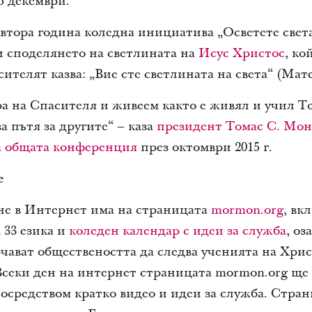
5 декември.
втора година коледна инициатива „Осветете света
и споделянето на светлината на
Исус Христос
, ко
сителят казва: „Вие сте светлината на света“ (Мате
а на Спасителя и живеем както е живял и учил То
ва пътя за другите“ – каза
президент Томас С. Мо
а общата конференция
през октомври 2015 г.
е
не в Интернет има на страницата
mormon.org
, вк
 33 езика и
коледен календар с идеи за служба
, оз
рчават обществеността да следва ученията на Хрис
секи ден на интернет страницата mormon.org ще
осредством кратко видео и идеи за служба. Стран