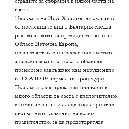
сградите за събрания в някои части на
света.
Църквата на Исус Христос на светиите
от последните дни в България следва
ръководството на президентството на
Област Източна Европа,
правителството и професионалистите в
здравеопазването, докато обмисля
премерено завръщане към нарушените
от COVID-19 нормални процедури.
Църквата разширява дейността си в
много области на света с изключително
внимание, винаги следвайки стриктно
съответните указания на всяко
правителство, за да предотвратява