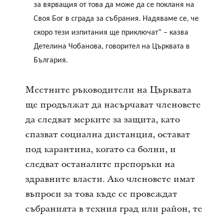
за вярващия от това да може да се покланя на
Своя Бог в сграда за събрания. Надяваме се, че
скоро тези изпитания ще приключат“ – казва
Детелина Чобанова, говорител на Църквата в
България.
Местните ръководители на Църквата
ще продължат да насърчават членовете
да следват мерките за защита, като
спазват социална дистанция, остават
под карантина, когато са болни, и
следват останалите препоръки на
здравните власти. Ако членовете имат
въпроси за това къде се провеждат
събранията в техния град или район, те