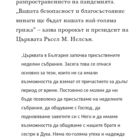
разпространението на пандемията.
„Вашата безопасност и благосъстояние
винаги ще бъдат нашата най-голяма
грижа“ – казва пророкът и президент на
Църквата Ръсел M. Нелсън.
„
Църквата в България започва присъствените
неделни събрания. Засега това се отнася
основно за тези, които не са имали
възможността да вземат от причастието за дълъг
период от време. Постоянно се молим да ни
бъде позволено да присъстваме на неделните
събрания, да общуваме с Господ, да
подновяваме заветите си с Него и да имаме
възможността да общуваме с нашите братя и
сестри в Духа. Няма по-голяма утеха и надежда