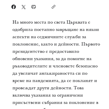
На много места по света Църквата е
одобрила поетапно завръщане на някои
аспекти на седмичните служби за
поклонение, както и дейности. Първото
президентство е предоставило
обновени указания, за да помогне на
ръководителите и членовете безопасно
да увеличат ангажираността си по
време на пандемията, да се покланят и
провеждат други дейности. Това
включва указания за ограничени
присъствени събрания за поклонение в