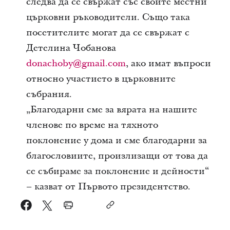
следва да се свържат със своите местни
църковни ръководители. Също така
посетителите могат да се свържат с
Детелина Чобанова
donachoby@gmail.com
, ако имат въпроси
относно участието в църковните
събрания.
„Благодарни сме за вярата на нашите
членове по време на тяхното
поклонение у дома и сме благодарни за
благословиите, произлизащи от това да
се събираме за поклонение и дейности“
– казват от Първото президентство.