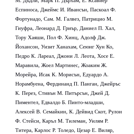
М. Дъдли, Марк П. Дърхам, Е. Ксавиер
Еспиноса, Джеймс И. Ивансън, Паскоал Ф.
Фортунадо, Сам. М. Галвез, Патрицио М.
Гиуфра, Леонард Д. Гриър, Даниел П. Хал,
Тору Хаяши, Пол Ф. Хинц, Адолф Дж.
Йохансон, Уизит Ханахам, Сеюнг Хун Ко,
Педро К. Лареал, Джони Л. Леота, Хосе Е.
Маравила, Жоел Мартинес, Жоаким Ж.
Морейра, Исак К. Морисън, Едуардо А.
Норамбуена, Фердинанд П. Панган, Джейръс
К. Перез, Стивън М. Питърсън, Джей Д.
Пиментел, Едвалдо Б. Пинто-младши,
Алексей В. Семайкин, К. Дейвид Скот, Рулон
Ф. Стейси, Каръл М. Тилеман, Уилям Р.
Титера, Карлос Р. Толедо, Цезар Е. Виляр,