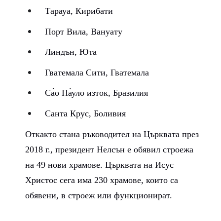
Тарауа, Кирибати
Порт Вила, Вануату
Линдън, Юта
Гватемала Сити, Гватемала
Са̀о Па̀уло изток, Бразилия
Санта Крус, Боливия
Откакто стана ръководител на Църквата през
2018 г., президент Нелсън е обявил строежа
на 49 нови храмове. Църквата на Исус
Христос сега има 230 храмове, които са
обявени, в строеж или функционират.