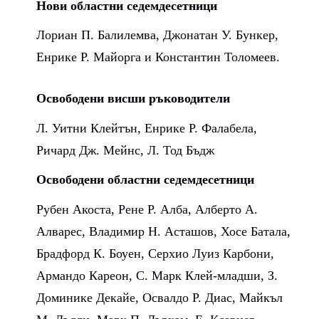
Нови областни седемдесетници
Лориан П. Балилемва, Джонатан У. Бункер,
Енрике Р. Майорга и Константин Толомеев.
Освободени висши ръководители
Л. Уитни Клейтън, Енрике Р. Фалабела,
Ричард Дж. Мейнс, Л. Тод Бъдж
Освободени областни седемдесетници
Рубен Акоста, Рене Р. Алба, Алберто А.
Алварес, Владимир Н. Асташов, Хосе Батала,
Брадфорд К. Боуен, Серхио Луиз Карбони,
Армандо Кареон, С. Марк Клей-младши, З.
Доминике Декайе, Освалдо Р. Диас, Майкъл