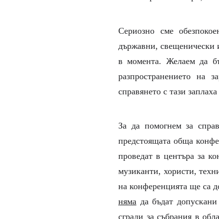
Сериозно сме обезпокое
държавни, свещенически и
в момента. Желаем да б
разпространението на з
справянето с тази заплаха 
За да помогнем за спра
предстоящата обща конфер
проведат в центъра за к
музиканти, хористи, техн
на конференцията ще са д
няма
да бъдат допускани
сгради за събрания в обл