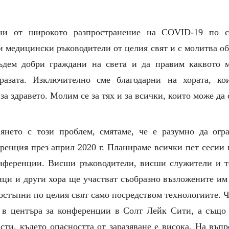
ни от широкото разпространение на COVID-19 по с
 медицински ръководители от целия свят и с молитва о
ъдем добри граждани на света и да правим каквото м
аразата. Изключително сме благодарни на хората, ко
за здравето. Молим се за тях и за всички, които може да 
вянето с този проблем, смятаме, че е разумно да огр
енция през април 2020 г. Планираме всички пет сесии 
онференции. Висши ръководители, висши служители и т
ици и други хора ще участват съобразно възложените им
остъпни по целия свят само посредством технологиите. 
 в центъра за конференции в Солт Лейк Сити, а също
асти, където опасността от заразяване е висока. На въп