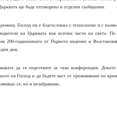
Църквата ще бъде отговорено в отделни съобщения.
емена. Господ ни е благословил с технологии и с възмо
водители на Църквата във всички части на света. По
им 200-годишнината от Първото видение и Възстановяв
едни дни.
авате да се подготвяте за тази конференция. Докато
овото на Господ и да бъдете част от преживяване по вре
помнящо се, но и незабравимо.