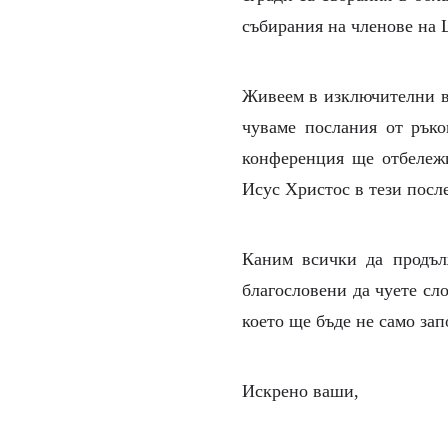
събирания на членове на 
Живеем в изключителни вр
чуваме послания от ръко
конференция ще отбележ
Исус Христос в тези посл
Каним всички да продълж
благословени да чуете сл
което ще бъде не само за
Искрено ваши,