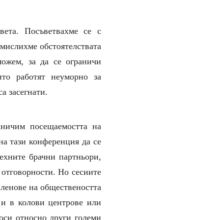
вета. Посъветвахме се с
бмислихме обстоятелствата
ожем, за да се ограничи
ито работят неуморно за
са засегнати.
аничим посещаемостта на
на тази конференция да се
ехните брачни партньори,
 отговорности. Но сесиите
Членове на обществеността
 и в колови центрове или
роси относно други големи