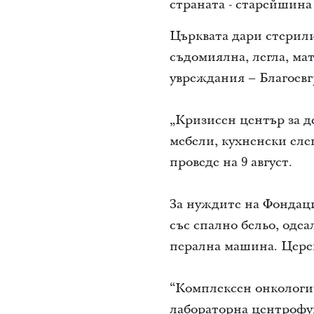
страната - старейши
Църквата дари стерили
съдомиялна, легла, ма
увреждания – Благоевгр
„Кризисен център за д
мебели, кухненски еле
проведе на 9 август.
За нуждите на Фондаци
със спално бельо, оде
перална машина. Церемо
“Комплексен онкологи
лабораторна центрофуг