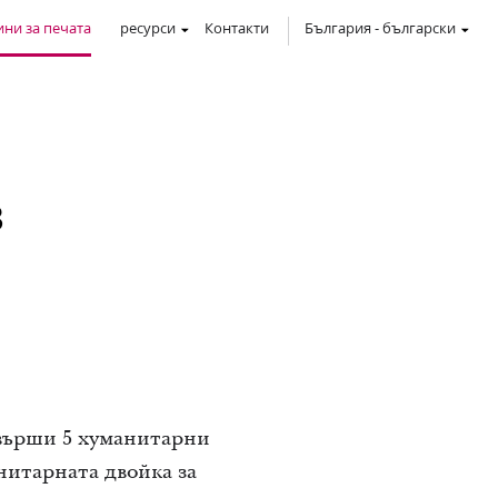
ни за печата
ресурси
Контакти
България
-
български
в
авърши 5 хуманитарни
нитарната двойка за