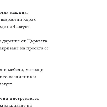
ална машина,
 възрастни хора с
е на 4 август.
о дарение от Църквата
акриване на проекта се
вени мебели, матраци
оито хладилник и
вгуст.
ични инструменти,
за закриване на