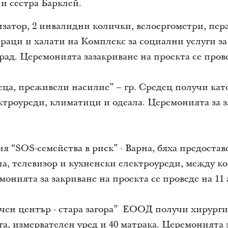
на и сестра Барклей.
затор, 2 инвалидни колички, велоергометри, пер
траци и халати на Комплекс за социални услуги за
ад. Церемонията зазакриване на проекта се провед
еца, преживели насилие” – гр. Средец получи кат
ктроуреди, климатици и одеала. Церемонията за з
я “SOS-семейства в риск” - Варна, бяха предоста
ала, телевизор и кухненски електроуреди, между к
нията за закриване на проекта се проведе на 11 а
чен център - стара загора” ЕООД получи хирург
а, измервателен уред и 40 матрака. Церемонията 