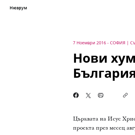
Нюзрум
7 Ноември 2016
-
СОФИЯ
С
Нови хум
Българи
Църквата на Исус Хрис
проекта през месец авг