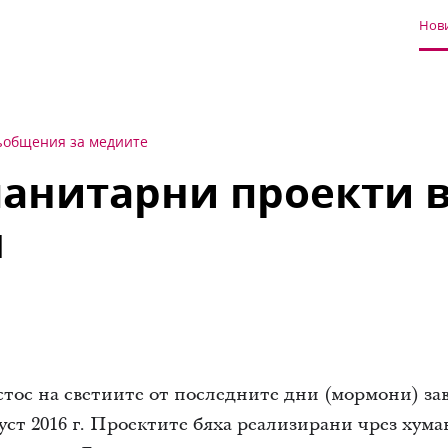
Нови
ъобщения за медиите
анитарни проекти 
я
тос на светиите от последните дни (мормони) з
уст 2016 г. Проектите бяха реализирани чрез хума