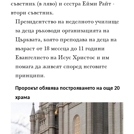
съветник (в ляво) и сестра Ейми Райт -
втори съветник.
Президентство на неделното училище
за деца ръководи организацията на
Църквата, която преподава на деца на
възраст от 18 месеца до 11 години
Евангелието на Исус Христос и им
помага да живеят според неговите
принципи.
Пророкът обявява построяването на още 20
храма