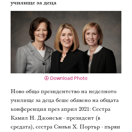
училище за деца
Download Photo
Ново общо президентство на неделното
училище за деца беше обявено на общата
конференция през април 2021: Сестра
Камил Н. Джонсън - президент (в
средата), сестра Сюзън Х. Портър - първи