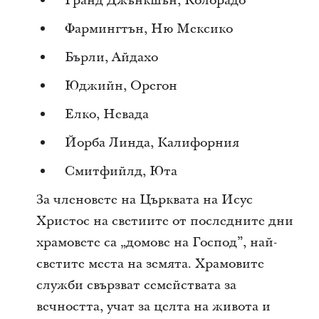
Гранд Джънкшън, Колорадо
Фармингтън, Ню Мексико
Бърли, Айдахо
Юджийн, Орегон
Елко, Невада
Йорба Линда, Калифорния
Смитфийлд, Юта
За членовете на Църквата на Исус
Христос на светиите от последните дни
храмовете са „домове на Господ”, най-
светите места на земята. Храмовите
служби свързват семействата за
вечността, учат за целта на живота и