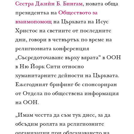
Сестра Джийн Б. Бингам
, новата обща
президентка на
Обществото за
взаимопомощ
на Църквата на Исус
Христос на светиите от последните
дни, говори в четвъртък по време на
религиозната конференция
„Съсредоточаване върху вярата“ в ООН
в Ню Йорк Сити относно
хуманитарните дейности на Църквата.
Ежегодният брифинг бе спонсориран
от Отдела по обществена информация
на ООН.
„Имам честта да съм тук днес, за да
обсъдим ролята на религиозните
организации при облекчаването на