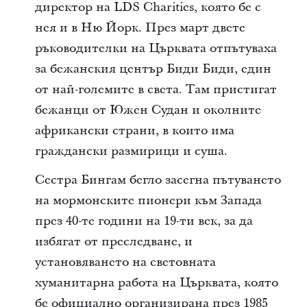
директор на LDS Charities, която бе с
нея и в Ню Йорк. През март двете
ръководителки на Църквата отпътуваха
за бежанския център Биди Биди, един
от най-големите в света. Там пристигат
бежанци от Южен Судан и околните
африкански страни, в които има
граждански размирици и суша.
Сестра Бингам бегло засегна пътуването
на мормонските пионери към Запада
през 40-те години на 19-ти век, за да
избягат от преследване, и
установяването на световната
хуманитарна работа на Църквата, която
бе официално организирана през 1985