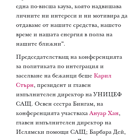
една по-висша кауза, която надвишава
личните ни интереси и ни мотивира да
отдаваме от нашите средства, нашето
време и нашата енергия в полза на
нашите ближни“.
Председателстващ на конференцията
за политиката по интеграция и
заселване на бежанци беше
Карил
Стърн
, президент и главен
изпълнителен директор на УНИЦЕФ
САЩ. Освен сестра Бингам, на
конференцията участваха
Ануар Хан
,
главен изпълнителен директор на
Ислямски помощи САЩ; Барбара Дей,