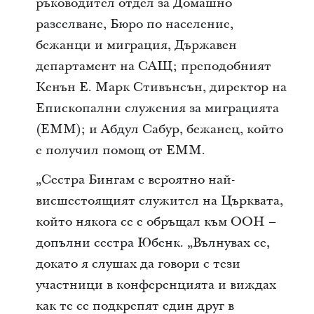
ръководител отдел за Домашно
разселване, Бюро по население,
бежанци и миграция, Държавен
департамент на САЩ; преподобният
Кенън Е. Марк Стивънсън, директор на
Епископални служения за миграцията
(EMM); и Абдул Сабур, бежанец, който
е получил помощ от EMM.
„Сестра Бингам е вероятно най-
висшестоящият служител на Църквата,
който някога се е обръщал към ООН –
допълни сестра Юбенк. „Вълнувах се,
докато я слушах да говори с тези
участници в конференцията и виждах
как те се подкрепят един друг в