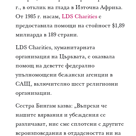
г., в отклик на глада в Източна Африка.
От 1985 г. насам,
LDS Charities
е
предоставила помощи на стойност $1,89
милиарда в 189 страни.
LDS Charities, хуманитарната
организация на Църквата, е оказвала
помощ на деветте федерално
упълномощени бежански агенции в
САЩ, включително шест религиозни
организации.
Сестра Бингам казва: „Въпреки че
нашите вярвания и убеждения се
различават, ние сме сплотени с другите
вероизповедания в отдадеността ни на