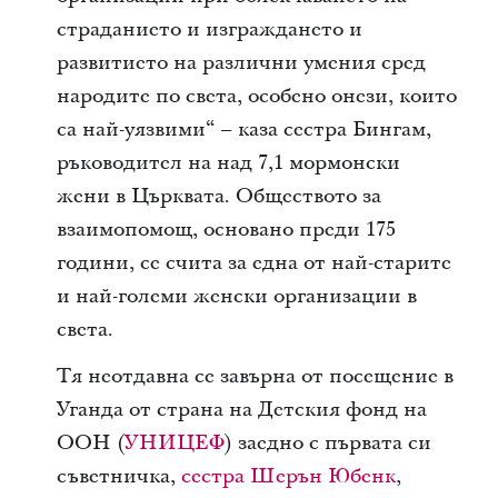
страданието и изграждането и
развитието на различни умения сред
народите по света, особено онези, които
са най-уязвими“ – каза сестра Бингам,
ръководител на над 7,1 мормонски
жени в Църквата. Обществото за
взаимопомощ, основано преди 175
години, се счита за една от най-старите
и най-големи женски организации в
света.
Тя неотдавна се завърна от посещение в
Уганда от страна на Детския фонд на
ООН (
УНИЦЕФ
) заедно с първата си
съветничка,
сестра Шерън Юбенк
,