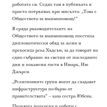
работата си. Седях там в публиката и
просто потръпвах при мисълта: „Това е
Обществото за взаимопомощ!“
В сряда ръководителките на
Обществото за взаимопомощ посетиха
дипломатически обяд за жени и
прекосиха река Хъдсън, за да говорят на
едно събрание на светии от последните
дни и поканени гости в Нюарк, Ню
Джърси.
„Религиозните групи могат да създават
инфраструктура по-бързо от
правителствата“ – каза сестра Юбенк.
Църквата подкрепя и работи с