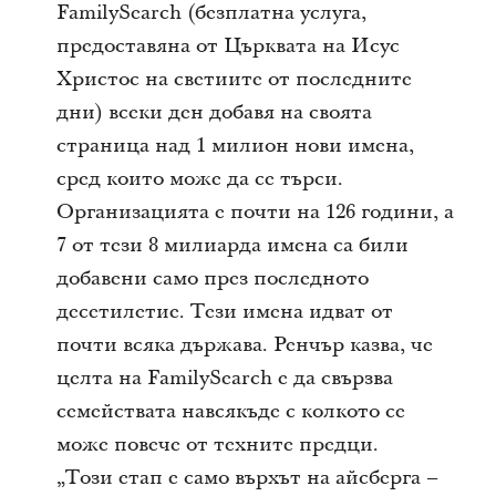
FamilySearch (безплатна услуга,
предоставяна от Църквата на Исус
Христос на светиите от последните
дни) всеки ден добавя на своята
страница над 1 милион нови имена,
сред които може да се търси.
Организацията е почти на 126 години, а
7 от тези 8 милиарда имена са били
добавени само през последното
десетилетие. Тези имена идват от
почти всяка държава. Ренчър казва, че
целта на FamilySearch е да свързва
семействата навсякъде с колкото се
може повече от техните предци.
„Този етап е само върхът на айсберга –