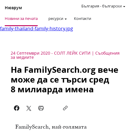
България
-
български
Нюзрум
Новини за печата
ресурси
Контакти
family-thailand-family-history.jpg
24 Септември 2020
-
СОЛТ ЛЕЙК СИТИ
Съобщения
за медиите
На FamilySearch.org вече
може да се търси сред
8 милиарда имена
FamilySearch, най-голямата