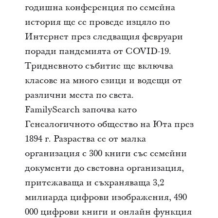
годишна конференция по семейна
история ще се проведе изцяло по
Интернет през следващия февруари
поради пандемията от COVID-19.
Тридневното събитие ще включва
класове на много езици и водещи от
различни места по света.
FamilySearch започва като
Генеалогичното общество на Юта през
1894 г. Разраства се от малка
организация с 300 книги със семейни
документи до световна организация,
притежаваща и съхраняваща 3,2
милиарда цифрови изображения, 490
000 цифрови книги и онлайн функция