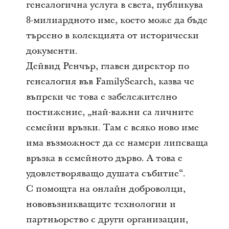
генеалогична услуга в света, публикува
8-милиардното име, което може да бъде
търсено в колекцията от исторически
документи.
Дейвид Ренчър, главен директор по
генеалогия във FamilySearch, казва че
въпреки че това е забележително
постижение, „най-важни са личните
семейни връзки. Там с всяко ново име
има възможност да се намери липсваща
връзка в семейното дърво. А това е
удовлетворяващо душата събитие“.
С помощта на онлайн доброволци,
нововъзникващите технологии и
партньорство с други организации,