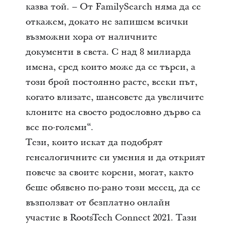
казва той. – От FamilySearch няма да се
откажем, докато не запишем всички
възможни хора от наличните
документи в света. С над 8 милиарда
имена, сред които може да се търси, а
този брой постоянно расте, всеки път,
когато влизате, шансовете да увеличите
клоните на своето родословно дърво са
все по-големи“.
Тези, които искат да подобрят
генеалогичните си умения и да открият
повече за своите корени, могат, както
беше обявено по-рано този месец, да се
възползват от безплатно онлайн
участие в RootsTech Connect 2021. Тази