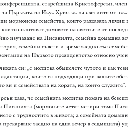
 конференцията, старейшина Кристоферсън, член
 на Църквата на Исус Христос на светиите от пос
тни мормонски семейства, които разказаха лични
които сплотяват домовете на светиите от последн
йно изучаване на Писанията, семейна домашна ве
стория, семейни съвети и време заедно със семейс
ентация на Първото президентство относно учени
ликата си: „с молитва обмислете чутото и как те
адаптации, които са подходящи при вашите обст
о ви и семействата на хората, на които служите“.
ън каза, че семейната молитва помага на безсил
на Писанията (мормоните четат четири тома Писа
янето с трудностите в живота; а семейната домаш
 прекарване заедно на една вечер в седмицата) ук