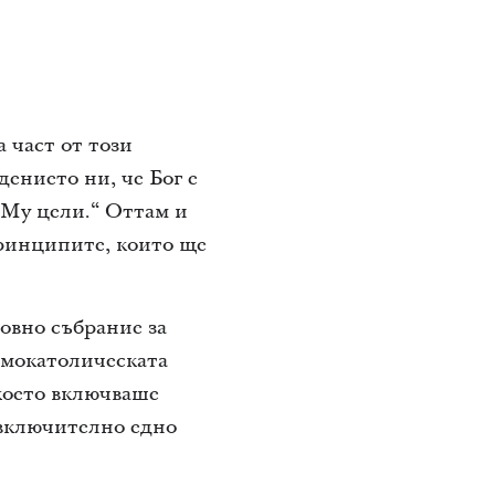
а част от този
ението ни, че Бог е
 Му цели.“ Оттам и
принципите, които ще
овно събрание за
имокатолическата
 което включваше
 включително едно