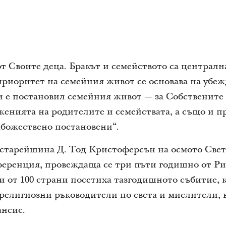
от Своите деца. Бракът и семейството са централн
риоритет на семейния живот се основава на убежд
и е постановил семейния живот — за Собствените
женията на родителите и семействата, а също и 
„божествено постановени“.
 старейшина Д. Тод Кристоферсън на осмото Свет
нференция, провеждаща се три пъти годишно от Р
ши от 100 страни посетиха тазгодишното събитие,
религиозни ръководители по света и мислители,
ансис.