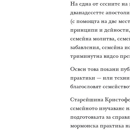
На една от сесиите на
дванадесетте апостоли
(с помощта на две мес
принципи и дейности, 
семейна молитва, семе
забавления, семейна и
триминутна видео през
Освен това покани пуб
практики — или техни 
благословят семействот
Старейшина Кристоферс
семейното изучаване 
подготовката за справ
мормонска практика на