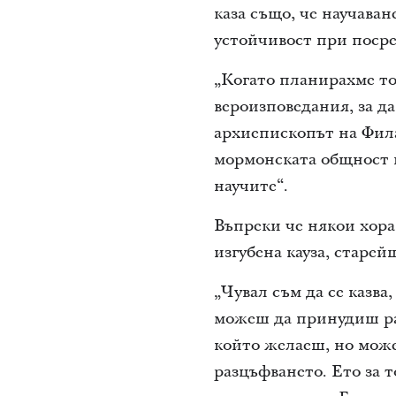
каза също, че научаван
устойчивост при посре
„Когато планирахме то
вероизповедания, за д
архиепископът на Фила
мормонската общност и
научите“.
Въпреки че някои хора 
изгубена кауза, старей
„Чувал съм да се казва,
можеш да принудиш рас
който желаеш, но може
разцъфването. Ето за т