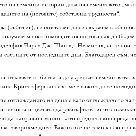
ето на семейни истории дава на семейството „мал
щането на (неговите) собствени трудности“.
ва (събитие), се опитахме да се свържем с общно
а получим малко помощ относно това как да бъдем 
делфия Чарлз Дж. Шапю, - Не мисля, че някой го
 светиите от последните дни. Благодарен съм, че
се отказват от битката да укрепват семействата, з
шина Кристоферсън каза, че е важно да се погледн
 че отглеждането на деца е като отглеждането на гр
тенията и цветята да разцъфнат, когато пожелае
ш да направиш много, като предоставиш среда, 
ова говорихме днес. Важното е не само какво прав