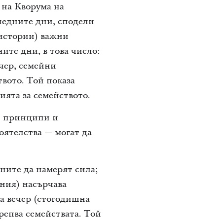
 на Кворума на
ледните дни, сподели
 истории) важни
ите дни, в това число:
чер, семейни
твото. Той показа
ята за семейството.
зи принципи и
оятелства — могат да
ните да намерят сила;
ния) насърчава
на вечер (стогодишна
репва семействата. Той