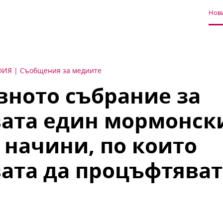
Нови
ФИЯ
Съобщения за медиите
вното събрание за
ата един мормонск
 начини, по които
ата да процъфтяват