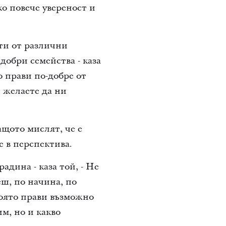
ко повече увереност и
сти от различни
добри семейства - каза
 прави по-добре от
 желаете да ни
ащото мислят, че е
е в перспектива.
адина - каза той, - Не
ш, по начина, по
която прави възможно
им, но и какво