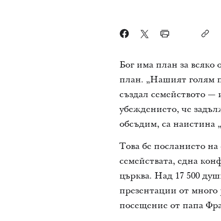
Бог има план за всяко 
план. „Нашият голям п
създал семейството — 
убеждението, че задъл
обсъдим, са наистина 
Това бе посланието на
семействата, една ко
църква. Над 17 500 ду
презентации от много 
посещение от папа Фр