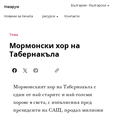
България
-
български
Нюзрум
Новини за печата
ресурси
Контакти
Тема
Мормонски хор на
Табернакъла
Мормонският хор на Табернакъла е
един от най-старите и най-големи
хорове в света, с изпълнения пред
президенти на САЩ, продал милиони