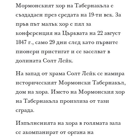
Мормонският хор на Табернакъла е
създадаен през средата на 19-ти век. За
пръв път малък хор е пял за
конференция на Църквата на 22 август
1847 г., само 29 дни след като първите
пионери пристигат и се заселват в
долината Солт Лейк.
На запад от храма Солт Лейк се намира
историческият Мормонски Табернакъл,
дом на хора. Името на Мормонския хор
на Табернакъла произлиза от тази
сграда.
Изпълненията на хора в голямата зала
се акомпанират от органа на