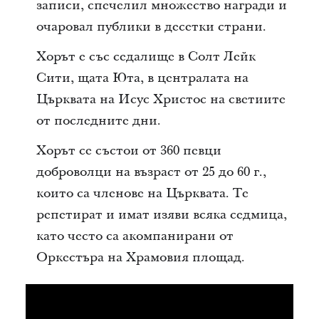
записи, спечелил множество награди и
очаровал публики в десетки страни.
Хорът е със седалище в Солт Лейк
Сити, щата Юта, в централата на
Църквата на Исус Христос на светиите
от последните дни.
Хорът се състои от 360 певци
доброволци на възраст от 25 до 60 г.,
които са членове на Църквата. Те
репетират и имат изяви всяка седмица,
като често са акомпанирани от
Оркестъра на Храмовия площад.