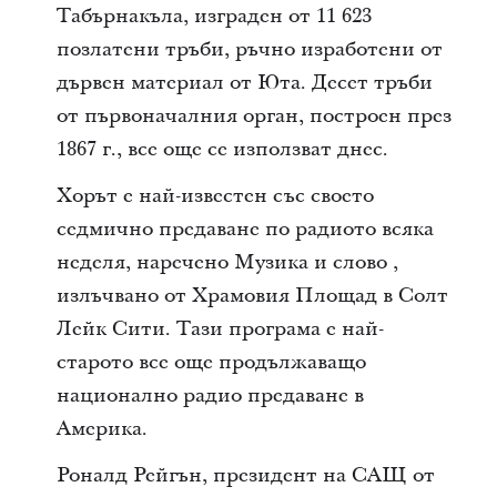
Табърнакъла, изграден от 11 623
позлатени тръби, ръчно изработени от
дървен материал от Юта. Десет тръби
от първоначалния орган, построен през
1867 г., все още се използват днес.
Хорът е най-известен със своето
седмично предаване по радиото всяка
неделя, наречено Музика и слово ,
излъчвано от Храмовия Площад в Солт
Лейк Сити. Тази програма е най-
старото все още продължаващо
национално радио предаване в
Америка.
Роналд Рейгън, президент на САЩ от