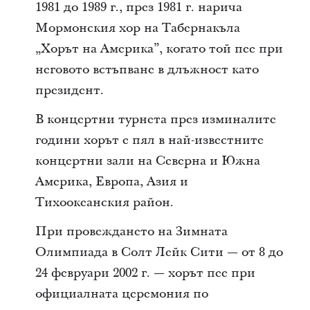
1981 до 1989 г., през 1981 г. нарича
Мормонския хор на Табернакъла
„Хорът на Америка”, когато той пее при
неговото встъпване в длъжност като
президент.
В концертни турнета през изминалите
години хорът е пял в най-известните
концертни зали на Северна и Южна
Америка, Европа, Азия и
Тихоокеанския район.
При провеждането на Зимната
Олимпиада в Солт Лейк Сити — от 8 до
24 февруари 2002 г. — хорът пее при
официалната церемония по