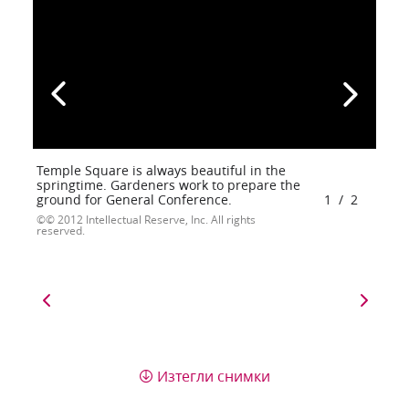
Temple Square is always beautiful in the
springtime. Gardeners work to prepare the
ground for General Conference.
1
/
2
© 2012 Intellectual Reserve, Inc. All rights
reserved.
Изтегли снимки