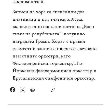
закриването й.
Записи на хора са спечелили два
платинови и пет златни албума,
включително изпълнението на „Боен
химн на републиката”, получило
наградата Грами. Хорът е правил
съвместни записи с някои от световно
известните оркестри, като
Филаделфийския оркестър, Ню-
Йоркския филхармоничен оркестър и
Ерусалимския симфоничен оркестър.