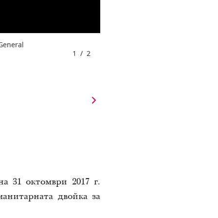
 General
1
/
2
 на
31
октомври 2017 г.
манитарната двойка за