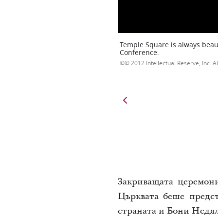
Temple Square is always beaut
Conference.
© 2012 Intellectual Reserve, Inc. Al
Закриващата церемон
Църквата беше предст
страната и Бони Недя