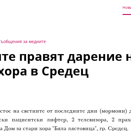
Нови
Съобщения за медиите
е правят дарение 
 хора в Средец
стос на светиите от последните дни (мормони)
ески пациентски лифтер, 2 телевизора, 2 прах
Дом за стари хора "Бяла лястовица", гр. Средец.