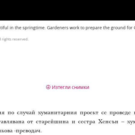
iful in the springtime. Gardeners work to prepare the ground for
l rights reserved.
Изтегли снимки
ия по случай хуманитарния проект
се проведе
авлявана от старейшина и сестра Хенсън – ху
лкова
-п
реводач.